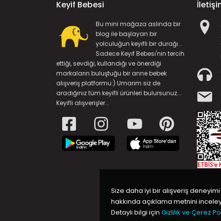
Keyif Bebesi
İletiş
Bu mini mağaza aslında bir
blog ile başlayan bir
yolculuğun keyifli bir durağı...
Sadece Keyif Bebesi'nin tercih
ettiği, sevdiği, kullandığı ve önerdiği
markaların buluştuğu bir anne bebek
alışveriş platformu:) Umarım siz de
aradığınız tüm keyifli ürünleri bulursunuz...
Keyifli alışverişler...
Size daha iyi bir alışveriş deneyimi
hakkında açıklama metnini inceleye
Detaylı bilgi için
Gizlilik ve Çerez Pol