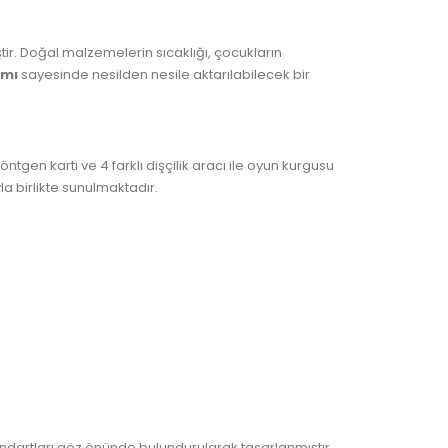
tir. Doğal malzemelerin sıcaklığı, çocukların
ımı
sayesinde nesilden nesile aktarılabilecek bir
tgen kartı ve 4 farklı dişçilik aracı ile oyun kurgusu
a birlikte sunulmaktadır.
andartları göz önünde bulundurularak tasarlanmıştır.