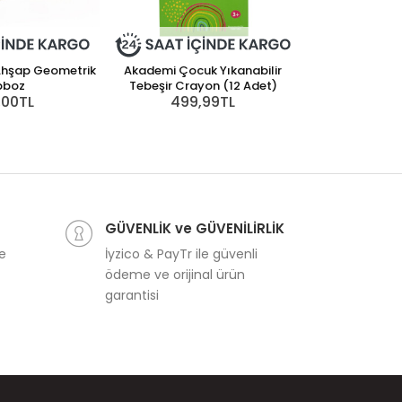
Ahşap Geometrik
Akademi Çocuk Yıkanabilir
Mammacomic
pboz
Tebeşir Crayon (12 Adet)
Hamur ve Kalıp
,00TL
499,99TL
1.95
GÜVENLİK ve GÜVENİLİRLİK
ve
İyzico & PayTr ile güvenli
ödeme ve orijinal ürün
garantisi