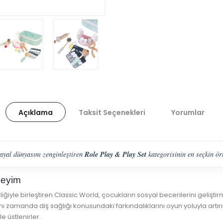
Açıklama
Taksit Seçenekleri
Yorumlar
Role Play & Play Set
hayal dünyasını zenginleştiren
kategorisinin en seçkin örn
neyim
iliğiyle birleştiren Classic World, çocukların sosyal becerilerini gelişti
 zamanda diş sağlığı konusundaki farkındalıklarını oyun yoluyla artırı
e üstlenirler.