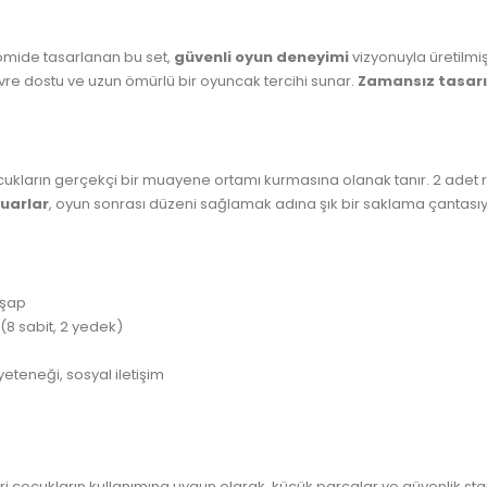
nomide tasarlanan bu set,
güvenli oyun deneyimi
vizyonuyla üretilmiş
re dostu ve uzun ömürlü bir oyuncak tercihi sunar.
Zamansız tasar
ocukların gerçekçi bir muayene ortamı kurmasına olanak tanır. 2 adet rön
uarlar
, oyun sonrası düzeni sağlamak adına şık bir saklama çantasıyl
hşap
ş (8 sabit, 2 yedek)
eteneği, sosyal iletişim
eri çocukların kullanımına uygun olarak, küçük parçalar ve güvenlik st