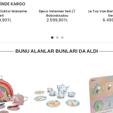
Doktor Malzeme
Djeco Veteriner Seti //
Le Toy Van Ba
eti
Bobodoudou
Ge
9,90TL
2.599,90TL
6.49
BUNU ALANLAR BUNLARI DA ALDI