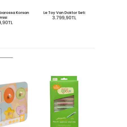
rbarossa Korsan
Le Toy Van Doktor Seti
3.799,90TL
misi
9,90TL
Le Toy Van 
Tez
8.99