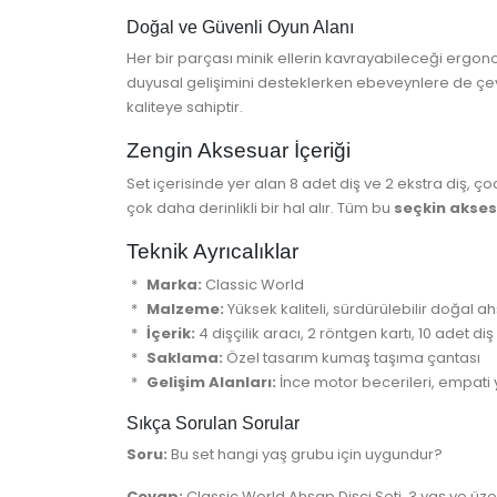
Doğal ve Güvenli Oyun Alanı
Her bir parçası minik ellerin kavrayabileceği ergo
duyusal gelişimini desteklerken ebeveynlere de çev
kaliteye sahiptir.
Zengin Aksesuar İçeriği
Set içerisinde yer alan 8 adet diş ve 2 ekstra diş, ç
çok daha derinlikli bir hal alır. Tüm bu
seçkin akses
Teknik Ayrıcalıklar
Marka:
Classic World
Malzeme:
Yüksek kaliteli, sürdürülebilir doğal a
İçerik:
4 dişçilik aracı, 2 röntgen kartı, 10 adet di
Saklama:
Özel tasarım kumaş taşıma çantası
Gelişim Alanları:
İnce motor becerileri, empati y
Sıkça Sorulan Sorular
Soru:
Bu set hangi yaş grubu için uygundur?
Cevap:
Classic World Ahşap Dişçi Seti, 3 yaş ve üz