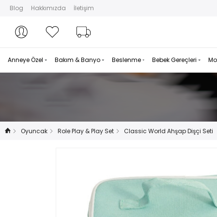
Blog
Hakkımızda
İletişim
Hesabım
Hesabım
Favorilerim
Sipariş Takibi
Anneye Özel
Bakım & Banyo
Beslenme
Bebek Gereçleri
Mo
Oyuncak
Role Play & Play Set
Classic World Ahşap Dişçi Seti