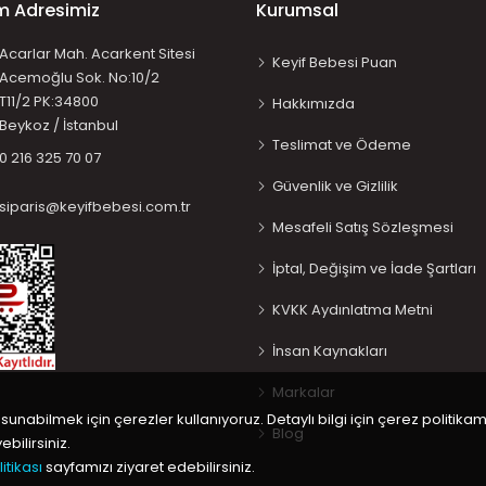
im Adresimiz
Kurumsal
Acarlar Mah. Acarkent Sitesi
Keyif Bebesi Puan
Acemoğlu Sok. No:10/2
T11/2 PK:34800
Hakkımızda
Beykoz / İstanbul
Teslimat ve Ödeme
0 216 325 70 07
Güvenlik ve Gizlilik
siparis@keyifbebesi.com.tr
Mesafeli Satış Sözleşmesi
İptal, Değişim ve İade Şartları
KVKK Aydınlatma Metni
İnsan Kaynakları
Markalar
 sunabilmek için çerezler kullanıyoruz. Detaylı bilgi için çerez politikam
Blog
bilirsiniz.
itikası
sayfamızı ziyaret edebilirsiniz.