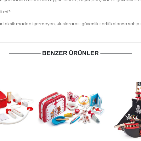
li mi?
r toksik madde içermeyen, uluslararası güvenlik sertifikalarına sahip su
BENZER ÜRÜNLER