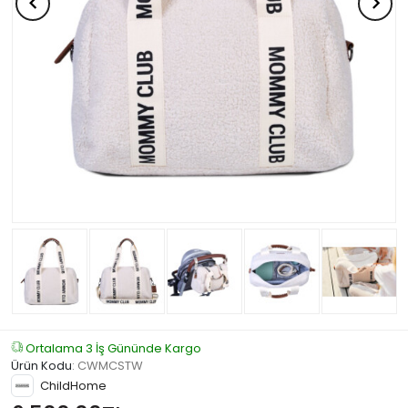
Ortalama 3 İş Gününde Kargo
Ürün Kodu
:
CWMCSTW
ChildHome