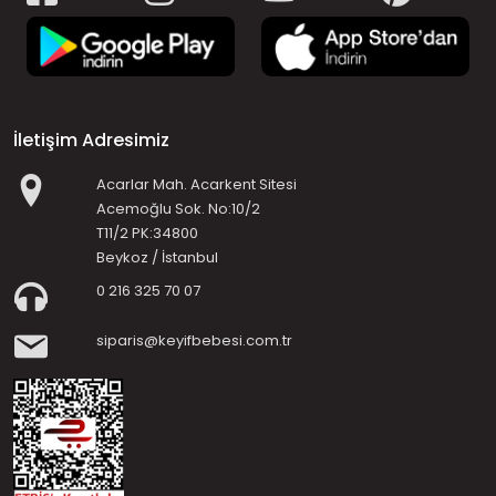
İletişim Adresimiz
Acarlar Mah. Acarkent Sitesi
Acemoğlu Sok. No:10/2
T11/2 PK:34800
Beykoz / İstanbul
0 216 325 70 07
siparis@keyifbebesi.com.tr