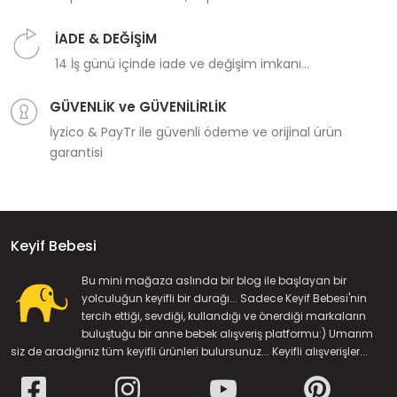
İADE & DEĞİŞİM
14 İş günü içinde iade ve değişim imkanı...
GÜVENLİK ve GÜVENİLİRLİK
İyzico & PayTr ile güvenli ödeme ve orijinal ürün
garantisi
Keyif Bebesi
Bu mini mağaza aslında bir blog ile başlayan bir
yolculuğun keyifli bir durağı... Sadece Keyif Bebesi'nin
tercih ettiği, sevdiği, kullandığı ve önerdiği markaların
buluştuğu bir anne bebek alışveriş platformu:) Umarım
siz de aradığınız tüm keyifli ürünleri bulursunuz... Keyifli alışverişler...