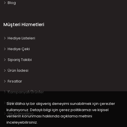
Blog
Müşteri Hizmetleri
Hediye Listeleri
Hediye Çeki
Sipariş Takibi
Ürün İadesi
Fırsatlar
Kampanyalı Ürünler
İletişim
Size daha iyi bir alışveriş deneyimi sunabilmek için çerezler
kullanıyoruz. Detaylı bilgi için çerez politikamızı ve kişisel
Ne Aramıştınız…
verilerin korunması hakkında açıklama metnini
inceleyebilirsiniz.