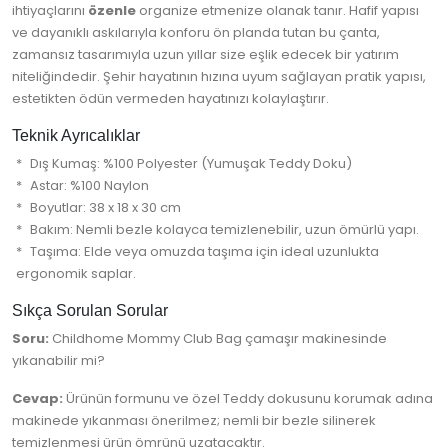
ihtiyaçlarını
özenle
organize etmenize olanak tanır. Hafif yapısı
ve dayanıklı askılarıyla konforu ön planda tutan bu çanta,
zamansız tasarımıyla uzun yıllar size eşlik edecek bir yatırım
niteliğindedir. Şehir hayatının hızına uyum sağlayan pratik yapısı,
estetikten ödün vermeden hayatınızı kolaylaştırır.
Teknik Ayrıcalıklar
Dış Kumaş: %100 Polyester (Yumuşak Teddy Doku)
Astar: %100 Naylon
Boyutlar: 38 x 18 x 30 cm
Bakım: Nemli bezle kolayca temizlenebilir, uzun ömürlü yapı.
Taşıma: Elde veya omuzda taşıma için ideal uzunlukta
ergonomik saplar.
Sıkça Sorulan Sorular
Soru:
Childhome Mommy Club Bag çamaşır makinesinde
yıkanabilir mi?
Cevap:
Ürünün formunu ve özel Teddy dokusunu korumak adına
makinede yıkanması önerilmez; nemli bir bezle silinerek
temizlenmesi ürün ömrünü uzatacaktır.