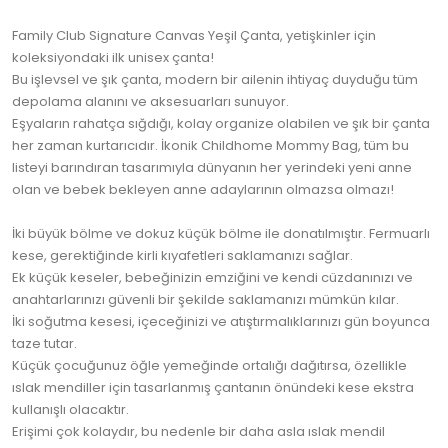
Family Club Signature Canvas Yeşil Çanta, yetişkinler için
koleksiyondaki ilk unisex çanta!
Bu işlevsel ve şık çanta, modern bir ailenin ihtiyaç duyduğu tüm
depolama alanını ve aksesuarları sunuyor.
Eşyaların rahatça sığdığı, kolay organize olabilen ve şık bir çanta
her zaman kurtarıcıdır. İkonik Childhome Mommy Bag, tüm bu
listeyi barındıran tasarımıyla dünyanın her yerindeki yeni anne
olan ve bebek bekleyen anne adaylarının olmazsa olmazı!
İki büyük bölme ve dokuz küçük bölme ile donatılmıştır. Fermuarlı
kese, gerektiğinde kirli kıyafetleri saklamanızı sağlar.
Ek küçük keseler, bebeğinizin emziğini ve kendi cüzdanınızı ve
anahtarlarınızı güvenli bir şekilde saklamanızı mümkün kılar.
İki soğutma kesesi, içeceğinizi ve atıştırmalıklarınızı gün boyunca
taze tutar.
Küçük çocuğunuz öğle yemeğinde ortalığı dağıtırsa, özellikle
ıslak mendiller için tasarlanmış çantanın önündeki kese ekstra
kullanışlı olacaktır.
Erişimi çok kolaydır, bu nedenle bir daha asla ıslak mendil