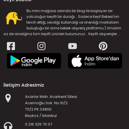
Bu mini mağaza aslında bir blog ile başlayan bir
yolculuğun keyifli bir durağı... Sadece Keyif Bebesi'nin
tercih ettiği, sevdiği, kullandığı ve önerdiği markaların
buluştuğu bir anne bebek alışveriş platformu:) Umarım
siz de aradığınız tüm keyifli ürünleri bulursunuz... Keyifli alışverişler...
İletişim Adresimiz
Acarlar Mah. Acarkent Sitesi
Acemoğlu Sok. No:10/2
T11/2 PK:34800
Beykoz / İstanbul
0 216 325 70 07