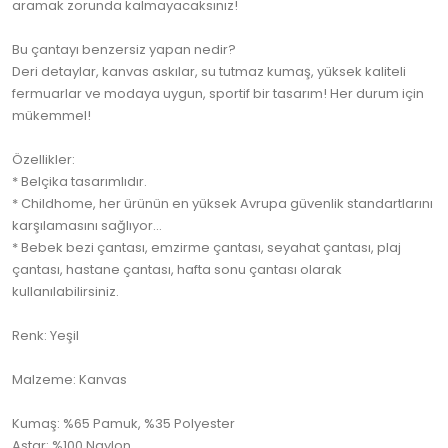
aramak zorunda kalmayacaksınız!
Bu çantayı benzersiz yapan nedir?
Deri detaylar, kanvas askılar, su tutmaz kumaş, yüksek kaliteli
fermuarlar ve modaya uygun, sportif bir tasarım! Her durum için
mükemmel!
Özellikler:
* Belçika tasarımlıdır.
* Childhome, her ürünün en yüksek Avrupa güvenlik standartlarını
karşılamasını sağlıyor...
* Bebek bezi çantası, emzirme çantası, seyahat çantası, plaj
çantası, hastane çantası, hafta sonu çantası olarak
kullanılabilirsiniz.
Renk: Yeşil
Malzeme: Kanvas
Kumaş: %65 Pamuk, %35 Polyester
Astar: %100 Naylon