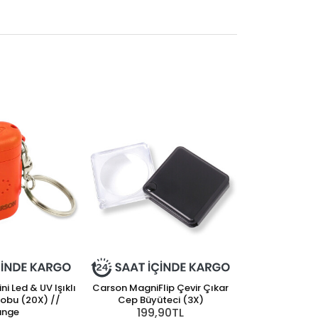
i Led & UV Işıklı
Carson MagniFlip Çevir Çıkar
obu (20X) //
Cep Büyüteci (3X)
199,90TL
ange