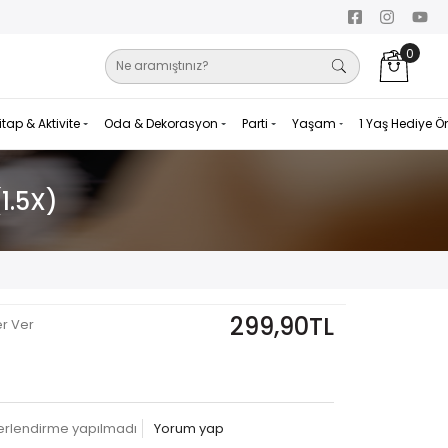
0
itap & Aktivite
Oda & Dekorasyon
Parti
Yaşam
1 Yaş Hediye Ö
1.5X)
299,90TL
er Ver
erlendirme yapılmadı
Yorum yap