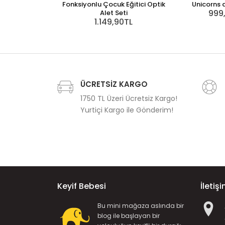
Fonksiyonlu Çocuk Eğitici Optik
Unicorns 
999
Alet Seti
1.149,90TL
ÜCRETSİZ KARGO
1750 TL Üzeri Ücretsiz Kargo!
Yurtiçi Kargo ile Gönderim!
Keyif Bebesi
İletiş
Bu mini mağaza aslında bir
blog ile başlayan bir