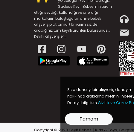
yolculuğun keyifli bir durağı...
Sadece Keyif Bebesi'nin tercih
ettiği, sevdiği, kullandığı ve önerdiği
markaların buluştuğu bir anne bebek
alışveriş platformu:) Umarım siz de
aradığınız tüm keyifli ürünleri bulursunuz...
Keyifli alışverişler...
Size daha iyi bir alışveriş deneyimi
hakkında açıklama metnini inceleye
Detaylı bilgi için
Gizlilik ve Çerez Pol
Tamam
Copyright © 2020 Keyif Bebesi | Kids & Toys, Geliştiri