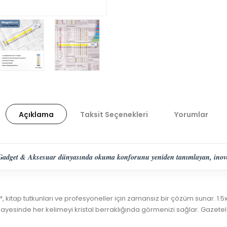
Açıklama
Taksit Seçenekleri
Yorumlar
get & Aksesuar dünyasında okuma konforunu yeniden tanımlayan, inovasyo
™, kitap tutkunları ve profesyoneller için zamansız bir çözüm sunar. 
ayesinde her kelimeyi kristal berraklığında görmenizi sağlar. Gazetele