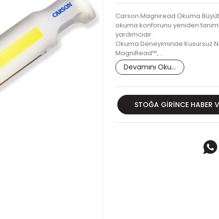
Carson Magniread Okuma Büyüteç
okuma konforunu yeniden tanımla
yardımcıdır.
Okuma Deneyiminde Kusursuz Netli
MagniRead™,…
Devamını Oku...
STOĞA GIRINCE HABER 