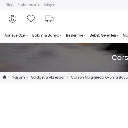
Blog
Hakkımızda
İletişim
Hesabım
Hesabım
Favorilerim
Sipariş Takibi
Anneye Özel
Bakım & Banyo
Beslenme
Bebek Gereçleri
Mo
Cars
Yaşam
Gadget & Aksesuar
Carson Magniread Okuma Büyüteç