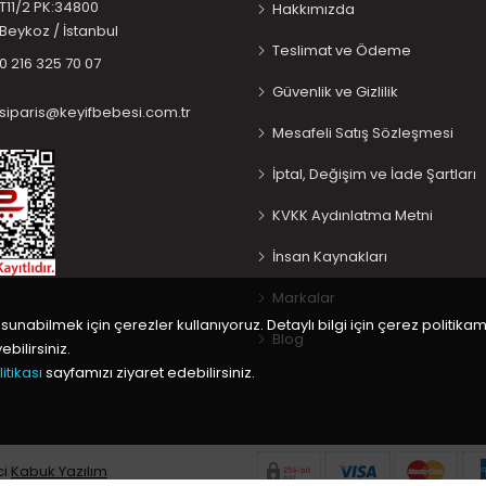
T11/2 PK:34800
Hakkımızda
Beykoz / İstanbul
Teslimat ve Ödeme
0 216 325 70 07
Güvenlik ve Gizlilik
siparis@keyifbebesi.com.tr
Mesafeli Satış Sözleşmesi
İptal, Değişim ve İade Şartları
KVKK Aydınlatma Metni
İnsan Kaynakları
Markalar
 sunabilmek için çerezler kullanıyoruz. Detaylı bilgi için çerez politikam
Blog
bilirsiniz.
itikası
sayfamızı ziyaret edebilirsiniz.
ci
Kabuk Yazılım