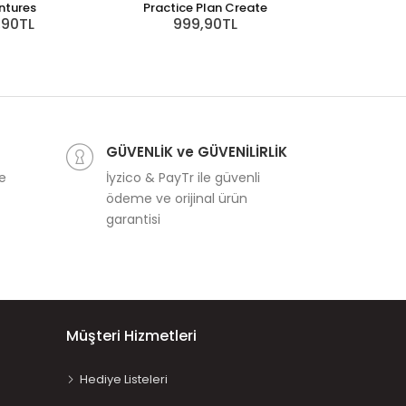
ntures
Practice Plan Create
,90TL
999,90TL
GÜVENLİK ve GÜVENİLİRLİK
ve
İyzico & PayTr ile güvenli
ödeme ve orijinal ürün
garantisi
Müşteri Hizmetleri
Hediye Listeleri