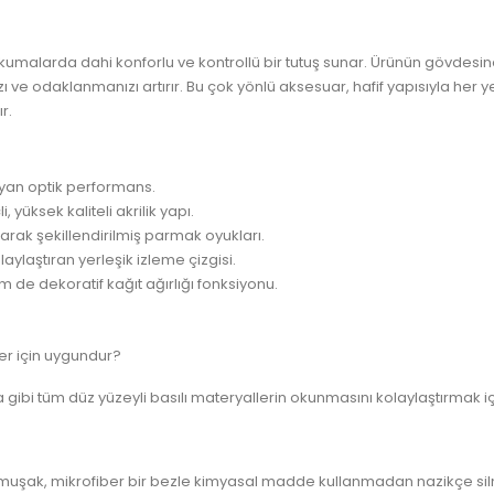
okumalarda dahi konforlu ve kontrollü bir tutuş sunar. Ürünün gövdesine
zı ve odaklanmanızı artırır. Bu çok yönlü aksesuar, hafif yapısıyla her 
r.
ayan optik performans.
, yüksek kaliteli akrilik yapı.
arak şekillendirilmiş parmak oyukları.
aylaştıran yerleşik izleme çizgisi.
e dekoratif kağıt ağırlığı fonksiyonu.
r için uygundur?
 gibi tüm düz yüzeyli basılı materyallerin okunmasını kolaylaştırmak iç
 yumuşak, mikrofiber bir bezle kimyasal madde kullanmadan nazikçe silm