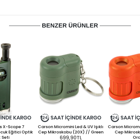
BENZER ÜRÜNLER
s X-Scope 7
Carson Micromini Led & UV Işıklı
Carson Micromin
uk Eğitici Optik
Cep Mikroskobu (20X) // Green
Cep Mikrosk
699,90TL
 Seti
Or