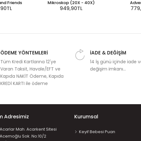
and Friends
Mikroskop (20X - 40X)
Adve
,90TL
949,90TL
779
ÖDEME YÖNTEMLERİ
İADE & DEĞİŞİM
Tüm Kredi Kartlarına 12'ye
14 İş günü içinde iade 
Varan Taksit, Havale/EFT ve
değişim imkanı...
Kapıda NAKİT Ödeme, Kapıda
KREDİ KARTI ile ödeme
im Adresimiz
Kurumsal
Acarlar Mah. Acarkent Sitesi
Keyif Bebesi Puan
Acemoğlu Sok. No:10/2