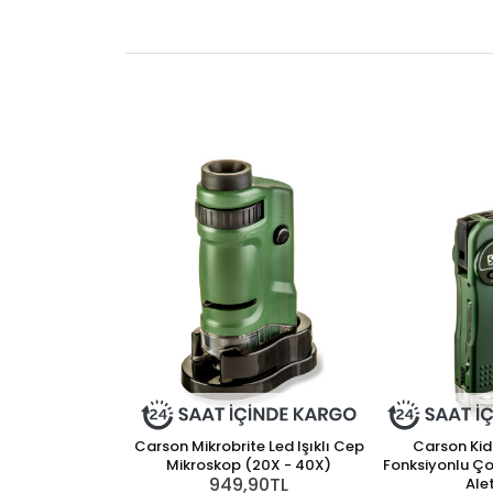
Carson Mikrobrite Led Işıklı Cep
Carson Kid
Mikroskop (20X - 40X)
Fonksiyonlu Çoc
949,90TL
Alet