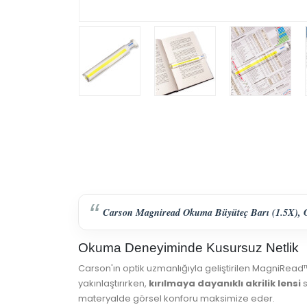
Carson Magniread Okuma Büyüteç Barı (1.5X), Gad
Okuma Deneyiminde Kusursuz Netlik
Carson'ın optik uzmanlığıyla geliştirilen MagniRead
yakınlaştırırken,
kırılmaya dayanıklı akrilik lensi
s
materyalde görsel konforu maksimize eder.