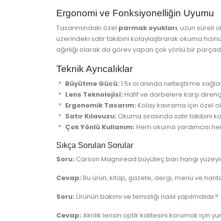
Ergonomi ve Fonksiyonelliğin Uyumu
Tasarımındaki özel
parmak oyukları
, uzun süreli 
üzerindeki satır takibini kolaylaştırarak okuma hızını
ağırlığı olarak da görev yapan çok yönlü bir parçadı
Teknik Ayrıcalıklar
Büyütme Gücü:
1.5x oranında netleştirme sağl
Lens Teknolojisi:
Hafif ve darbelere karşı dirençli
Ergonomik Tasarım:
Kolay kavrama için özel ol
Satır Kılavuzu:
Okuma sırasında satır takibini kol
Çok Yönlü Kullanım:
Hem okuma yardımcısı hem d
Sıkça Sorulan Sorular
Soru:
Carson Magniread büyüteç barı hangi yüzeyle
Cevap:
Bu ürün; kitap, gazete, dergi, menü ve harita
Soru:
Ürünün bakımı ve temizliği nasıl yapılmalıdır?
Cevap:
Akrilik lensin optik kalitesini korumak için