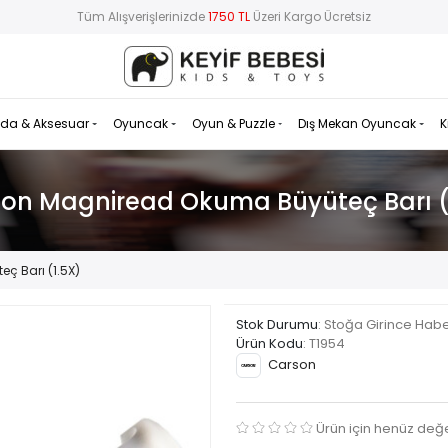
Tüm Alışverişlerinizde
1750 TL
Üzeri Kargo Ücretsiz
da & Aksesuar
Oyuncak
Oyun & Puzzle
Dış Mekan Oyuncak
K
on Magniread Okuma Büyüteç Barı (
 Barı (1.5X)
Stok Durumu
: Stoğa Girince Hab
Ürün Kodu
:
T1954
Carson
Ürün için henüz değ