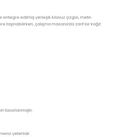
 entegre edilmiş yerleşik kılavuz çizgisi, metin
yere taşınabilirken, çalışma masanızda zarif bir kağıt
in tasarlanmıştır.
eniz yeterlidir.