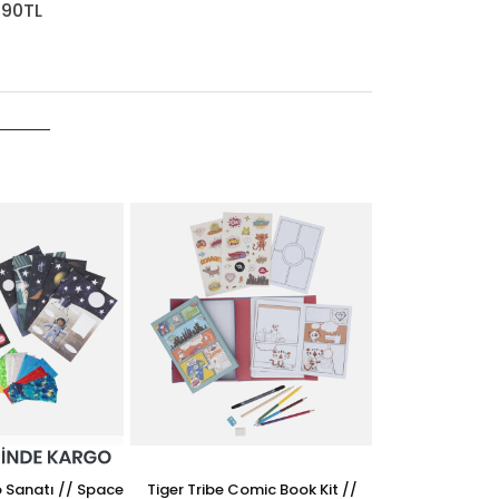
,90TL
Carson Lumilop
Büyüte
449
o Sanatı // Space
Tiger Tribe Comic Book Kit //