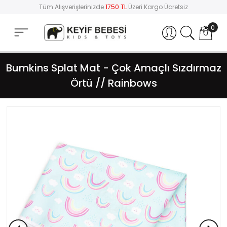
Tüm Alışverişlerinizde
1750 TL
Üzeri Kargo Ücretsiz
0
Hesabım
Bumkins Splat Mat - Çok Amaçlı Sızdırmaz
Örtü // Rainbows