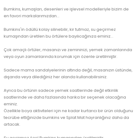
Bumkins, kumaşları, desenleri ve işlevsel modelleriyle bizim de
en favori markalarımızdan...
Bumkins'in ödüllü kolay silinebilir, kir tutmaz, su geçirmez
kumaşından üretilen bu örtülere bayılıcağınıza eminiz...
Çok amaçlı örtüler, masanızı ve zemininizi, yemek zamanlarında
veya oyun zamanlarında korumak için özenle üretilmiştir.
Sadece mama sandalyelerinin altında değil, masanızın üstünde,
dışarıda veya dilediğiniz her alanda kullanabilirsiniz.
Ayrıca bu örtünin sadece yemek saatlerinde değil etkinlik
saatlerinde ve daha fazlasında harika bir seçenek olacağına
eminiz.
Özellikle boya aktiviteleri için ne kadar kurtarıcı bir ürün olduğunu
tecrübe ettiğinizde bumkins ve Splat Mat hayranlığınız daha da
artacak.
Su geçirmez özel Bumkins kumaşından üretilmiştir.