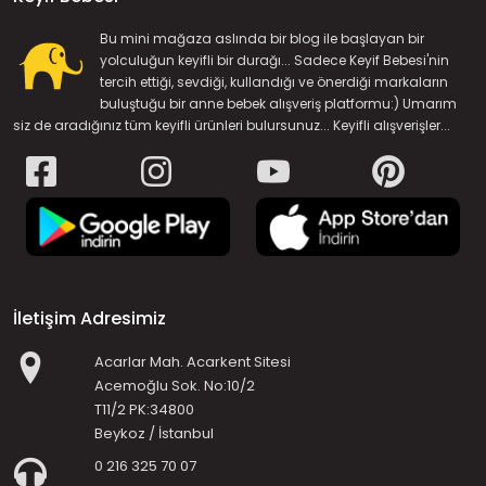
Bu mini mağaza aslında bir blog ile başlayan bir
yolculuğun keyifli bir durağı... Sadece Keyif Bebesi'nin
tercih ettiği, sevdiği, kullandığı ve önerdiği markaların
buluştuğu bir anne bebek alışveriş platformu:) Umarım
siz de aradığınız tüm keyifli ürünleri bulursunuz... Keyifli alışverişler...
İletişim Adresimiz
Acarlar Mah. Acarkent Sitesi
Acemoğlu Sok. No:10/2
T11/2 PK:34800
Beykoz / İstanbul
0 216 325 70 07