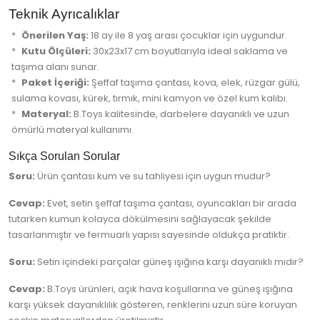
Teknik Ayrıcalıklar
Önerilen Yaş:
18 ay ile 8 yaş arası çocuklar için uygundur.
Kutu Ölçüleri:
30x23x17 cm boyutlarıyla ideal saklama ve
taşıma alanı sunar.
Paket İçeriği:
Şeffaf taşıma çantası, kova, elek, rüzgar gülü,
sulama kovası, kürek, tırmık, mini kamyon ve özel kum kalıbı.
Materyal:
B.Toys kalitesinde, darbelere dayanıklı ve uzun
ömürlü materyal kullanımı.
Sıkça Sorulan Sorular
Soru:
Ürün çantası kum ve su tahliyesi için uygun mudur?
Cevap:
Evet, setin şeffaf taşıma çantası, oyuncakları bir arada
tutarken kumun kolayca dökülmesini sağlayacak şekilde
tasarlanmıştır ve fermuarlı yapısı sayesinde oldukça pratiktir.
Soru:
Setin içindeki parçalar güneş ışığına karşı dayanıklı mıdır?
Cevap:
B.Toys ürünleri, açık hava koşullarına ve güneş ışığına
karşı yüksek dayanıklılık gösteren, renklerini uzun süre koruyan