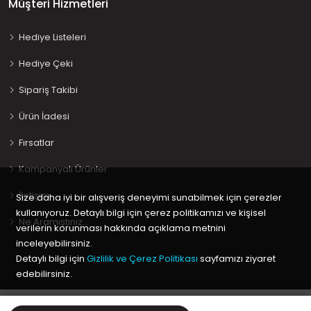
Müşteri Hizmetleri
Hediye Listeleri
Hediye Çeki
Sipariş Takibi
Ürün İadesi
Fırsatlar
Kampanyalı Ürünler
İletişim
Size daha iyi bir alışveriş deneyimi sunabilmek için çerezler
kullanıyoruz. Detaylı bilgi için çerez politikamızı ve kişisel
Ne Aramıştınız…
verilerin korunması hakkında açıklama metnini
inceleyebilirsiniz.
Detaylı bilgi için
Gizlilik ve Çerez Politikası
sayfamızı ziyaret
edebilirsiniz.
Copyright © 2020 Keyif Bebesi | Kids & Toys, Geliştirici
Kabuk