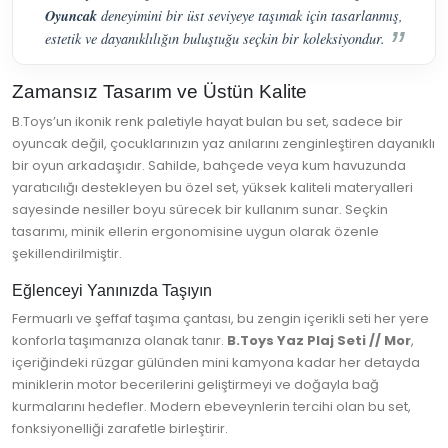
Oyuncak
deneyimini bir üst seviyeye taşımak için tasarlanmış,
estetik ve dayanıklılığın buluştuğu seçkin bir koleksiyondur.
Zamansız Tasarım ve Üstün Kalite
B.Toys’un ikonik renk paletiyle hayat bulan bu set, sadece bir
oyuncak değil, çocuklarınızın yaz anılarını zenginleştiren dayanıklı
bir oyun arkadaşıdır. Sahilde, bahçede veya kum havuzunda
yaratıcılığı destekleyen bu özel set, yüksek kaliteli materyalleri
sayesinde nesiller boyu sürecek bir kullanım sunar. Seçkin
tasarımı, minik ellerin ergonomisine uygun olarak özenle
şekillendirilmiştir.
Eğlenceyi Yanınızda Taşıyın
Fermuarlı ve şeffaf taşıma çantası, bu zengin içerikli seti her yere
konforla taşımanıza olanak tanır.
B.Toys Yaz Plaj Seti // Mor
,
içeriğindeki rüzgar gülünden mini kamyona kadar her detayda
miniklerin motor becerilerini geliştirmeyi ve doğayla bağ
kurmalarını hedefler. Modern ebeveynlerin tercihi olan bu set,
fonksiyonelliği zarafetle birleştirir.