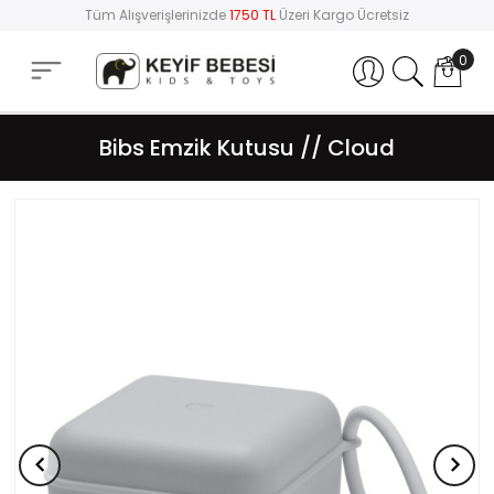
Tüm Alışverişlerinizde
1750 TL
Üzeri Kargo Ücretsiz
0
Hesabım
Bibs Emzik Kutusu // Cloud