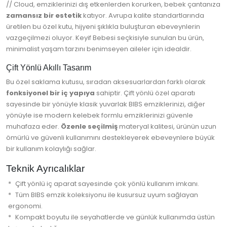
// Cloud, emziklerinizi dış etkenlerden korurken, bebek çantanıza
zamansız bir estetik
katıyor. Avrupa kalite standartlarında
üretilen bu özel kutu, hijyeni şıklıkla buluşturan ebeveynlerin
vazgeçilmezi oluyor. Keyif Bebesi seçkisiyle sunulan bu ürün,
minimalist yaşam tarzını benimseyen aileler için idealdir.
Çift Yönlü Akıllı Tasarım
Bu özel saklama kutusu, sıradan aksesuarlardan farklı olarak
fonksiyonel bir iç yapıya
sahiptir. Çift yönlü özel aparatı
sayesinde bir yönüyle klasik yuvarlak BIBS emziklerinizi, diğer
yönüyle ise modern kelebek formlu emziklerinizi güvenle
muhafaza eder.
Özenle seçilmiş
materyal kalitesi, ürünün uzun
ömürlü ve güvenli kullanımını destekleyerek ebeveynlere büyük
bir kullanım kolaylığı sağlar.
Teknik Ayrıcalıklar
Çift yönlü iç aparat sayesinde çok yönlü kullanım imkanı.
Tüm BIBS emzik koleksiyonu ile kusursuz uyum sağlayan
ergonomi.
Kompakt boyutu ile seyahatlerde ve günlük kullanımda üstün