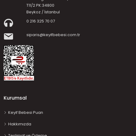
T11/2 PK:34800
Beykoz / İstanbul
0 216 325 70 07
siparis@keyifbebesi.com.tr
Kurumsal
Keyif Bebesi Puan
Hakkımızda
Teslimat ve Ödeme