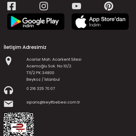
İletişim Adresimiz
Acarlar Mah. Acarkent Sitesi
Acemoğlu Sok. No:10/2
T11/2 PK:34800
Beykoz / İstanbul
0 216 325 70 07
siparis@keyifbebesi.com.tr