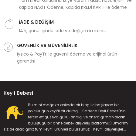
Tüm Kredi Kartlarına 12'ye Varan Taksit, Havale/EFT ve
Kapıda NAKİT Ödeme, Kapıda KREDİ KARTI ile ödeme
İADE & DEĞİŞİM
14 İş günü içinde iade ve değişim imkanı...
GÜVENLİK ve GÜVENİLİRLİK
İyzico & PayTr ile güvenli ödeme ve orijinal ürün
garantisi
Keyif Bebesi
Bu mini mağaza aslında bir blog ile başlayan bir
yolculuğun keyifli bir durağı... Sadece Keyif Bebesi'nin
tercih ettiği, sevdiği, kullandığı ve önerdiği markaların
buluştuğu bir anne bebek alışveriş platformu:) Umarım
siz de aradığınız tüm keyifli ürünleri bulursunuz... Keyifli alışverişler...