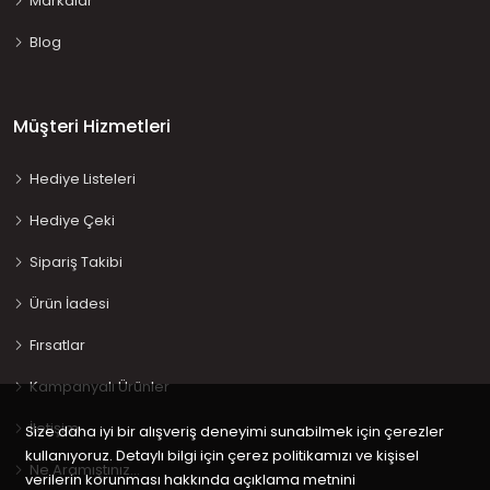
Markalar
Blog
Müşteri Hizmetleri
Hediye Listeleri
Hediye Çeki
Sipariş Takibi
Ürün İadesi
Fırsatlar
Kampanyalı Ürünler
İletişim
Size daha iyi bir alışveriş deneyimi sunabilmek için çerezler
kullanıyoruz. Detaylı bilgi için çerez politikamızı ve kişisel
Ne Aramıştınız…
verilerin korunması hakkında açıklama metnini