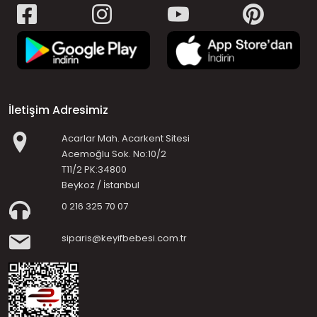
İletişim Adresimiz
Acarlar Mah. Acarkent Sitesi
Acemoğlu Sok. No:10/2
T11/2 PK:34800
Beykoz / İstanbul
0 216 325 70 07
siparis@keyifbebesi.com.tr