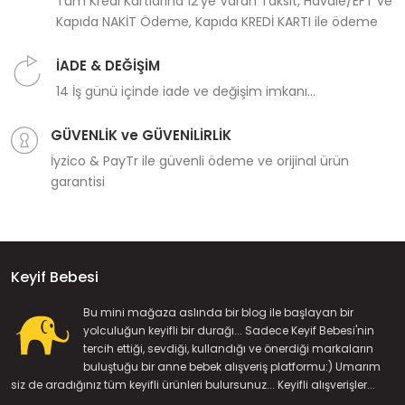
Tüm Kredi Kartlarına 12'ye Varan Taksit, Havale/EFT ve
Kapıda NAKİT Ödeme, Kapıda KREDİ KARTI ile ödeme
İADE & DEĞİŞİM
14 İş günü içinde iade ve değişim imkanı...
GÜVENLİK ve GÜVENİLİRLİK
İyzico & PayTr ile güvenli ödeme ve orijinal ürün
garantisi
Keyif Bebesi
Bu mini mağaza aslında bir blog ile başlayan bir
yolculuğun keyifli bir durağı... Sadece Keyif Bebesi'nin
tercih ettiği, sevdiği, kullandığı ve önerdiği markaların
buluştuğu bir anne bebek alışveriş platformu:) Umarım
siz de aradığınız tüm keyifli ürünleri bulursunuz... Keyifli alışverişler...