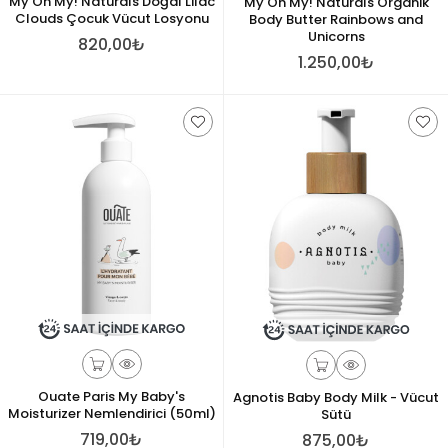
My Oh My! Naturals Doğal Lilac
My Oh My! Naturals Organik
Clouds Çocuk Vücut Losyonu
Body Butter Rainbows and
Unicorns
820,00₺
1.250,00₺
Ouate Paris My Baby's
Agnotis Baby Body Milk - Vücut
Moisturizer Nemlendirici (50ml)
Sütü
719,00₺
875,00₺