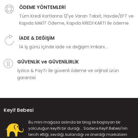
ÖDEME YÖNTEMLERİ
Tüm Kredi Kartlarına 12'ye Varan Taksit, Havale/EFT ve
Kapıda NAKİT Ödeme, Kapıda KREDİ KARTI ile ödeme
İADE & DEĞİŞİM
14 İş günü içinde iade ve değişim imkanı...
GÜVENLİK ve GÜVENİLİRLİK
İyzico & PayTr ile güvenli ödeme ve orijinal ürün
garantisi
Keyif Bebesi
Bu mini mağaza aslında bir blog ile başlayan bir
yolculuğun keyifli bir durağı... Sadece Keyif Bebesi'nin
tercih ettiği, sevdiği, kullandığı ve önerdiği markaların