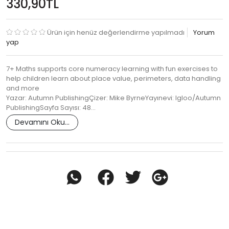
330,90TL
Ürün için henüz değerlendirme yapılmadı
Yorum
yap
7+ Maths supports core numeracy learning with fun exercises to
help children learn about place value, perimeters, data handling
and more
Yazar: Autumn PublishingÇizer: Mike ByrneYayınevi: Igloo/Autumn
PublishingSayfa Sayısı: 48…
Devamını Oku...