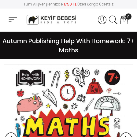
Tüm Alışverişlerinizde
1750 TL
Üzeri Kargo Ücretsiz
0
Hesabım
Autumn Publishing Help With Homework: 7+
Maths