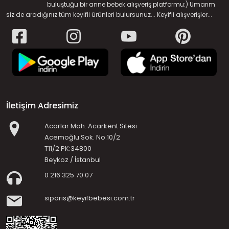
buluştuğu bir anne bebek alışveriş platformu:) Umarım
siz de aradığınız tüm keyifli ürünleri bulursunuz... Keyifli alışverişler...
İletişim Adresimiz
Acarlar Mah. Acarkent Sitesi
Acemoğlu Sok. No:10/2
T11/2 PK:34800
Beykoz / İstanbul
0 216 325 70 07
siparis@keyifbebesi.com.tr