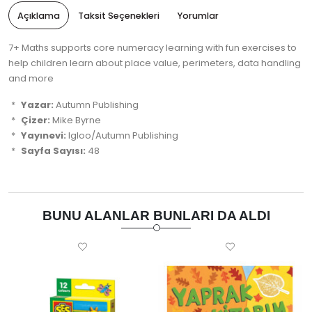
Açıklama
Taksit Seçenekleri
Yorumlar
7+ Maths supports core numeracy learning with fun exercises to
help children learn about place value, perimeters, data handling
and more
Yazar:
Autumn Publishing
Çizer:
Mike Byrne
Yayınevi:
Igloo/Autumn Publishing
Sayfa Sayısı:
48
BUNU ALANLAR BUNLARI DA ALDI