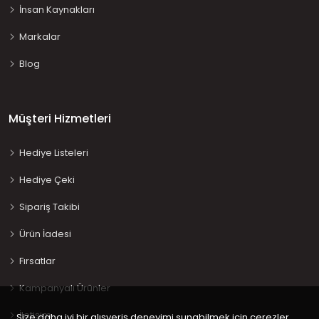
İnsan Kaynakları
Markalar
Blog
Müşteri Hizmetleri
Hediye Listeleri
Hediye Çeki
Sipariş Takibi
Ürün İadesi
Fırsatlar
Kampanyalı Ürünler
İletişim
Size daha iyi bir alışveriş deneyimi sunabilmek için çerezler