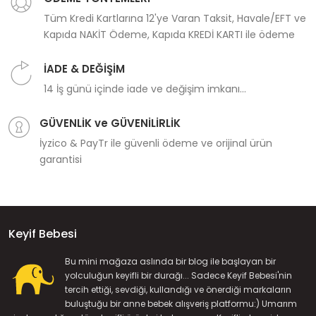
Tüm Kredi Kartlarına 12'ye Varan Taksit, Havale/EFT ve
Kapıda NAKİT Ödeme, Kapıda KREDİ KARTI ile ödeme
İADE & DEĞİŞİM
14 İş günü içinde iade ve değişim imkanı...
GÜVENLİK ve GÜVENİLİRLİK
İyzico & PayTr ile güvenli ödeme ve orijinal ürün
garantisi
Keyif Bebesi
Bu mini mağaza aslında bir blog ile başlayan bir
yolculuğun keyifli bir durağı... Sadece Keyif Bebesi'nin
tercih ettiği, sevdiği, kullandığı ve önerdiği markaların
buluştuğu bir anne bebek alışveriş platformu:) Umarım