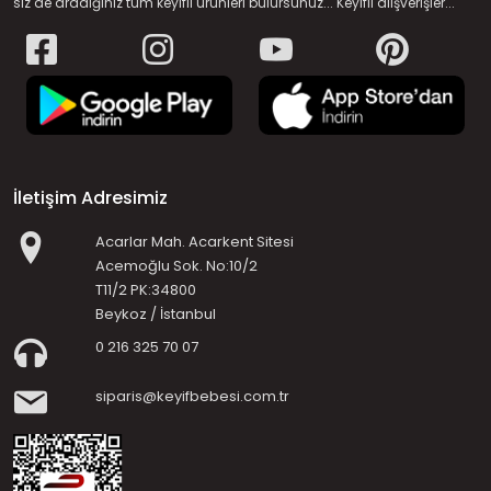
siz de aradığınız tüm keyifli ürünleri bulursunuz... Keyifli alışverişler...
İletişim Adresimiz
Acarlar Mah. Acarkent Sitesi
Acemoğlu Sok. No:10/2
T11/2 PK:34800
Beykoz / İstanbul
0 216 325 70 07
siparis@keyifbebesi.com.tr