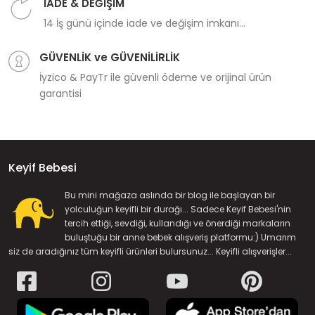
İADE & DEĞİŞİM
14 İş günü içinde iade ve değişim imkanı...
GÜVENLİK ve GÜVENİLİRLİK
İyzico & PayTr ile güvenli ödeme ve orijinal ürün
garantisi
Keyif Bebesi
Bu mini mağaza aslında bir blog ile başlayan bir
yolculuğun keyifli bir durağı... Sadece Keyif Bebesi'nin
tercih ettiği, sevdiği, kullandığı ve önerdiği markaların
buluştuğu bir anne bebek alışveriş platformu:) Umarım
siz de aradığınız tüm keyifli ürünleri bulursunuz... Keyifli alışverişler...