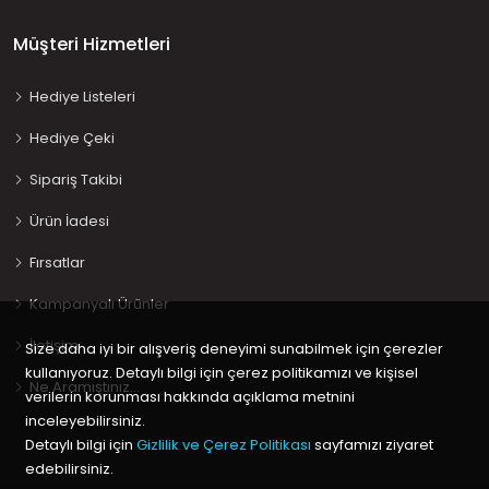
Müşteri Hizmetleri
Hediye Listeleri
Hediye Çeki
Sipariş Takibi
Ürün İadesi
Fırsatlar
Kampanyalı Ürünler
İletişim
Size daha iyi bir alışveriş deneyimi sunabilmek için çerezler
kullanıyoruz. Detaylı bilgi için çerez politikamızı ve kişisel
Ne Aramıştınız…
verilerin korunması hakkında açıklama metnini
inceleyebilirsiniz.
Detaylı bilgi için
Gizlilik ve Çerez Politikası
sayfamızı ziyaret
edebilirsiniz.