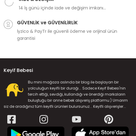
14 İş günü içinde iade ve değişim imkanı...
GÜVENLİK ve GÜVENİLİRLİK
İyzico & PayTr ile güvenli ödeme ve orijinal ürün
garantisi
Keyif Bebesi
Bu mini mağaza aslında bir blog ile başlayan bir
yolculuğun keyifli bir durağı... Sadece Keyif Bebesi'nin
tercih ettiği, sevdiği, kullandığı ve önerdiği markaların
buluştuğu bir anne bebek alışveriş platformu:) Umarım
siz de aradığınız tüm keyifli ürünleri bulursunuz... Keyifli alışverişler...