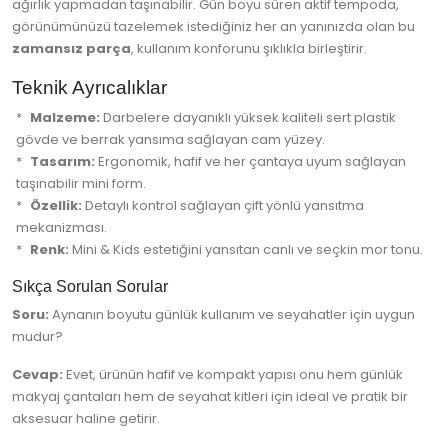
ağırlık yapmadan taşınabilir. Gün boyu süren aktif tempoda,
görünümünüzü tazelemek istediğiniz her an yanınızda olan bu
zamansız parça
, kullanım konforunu şıklıkla birleştirir.
Teknik Ayrıcalıklar
Malzeme:
Darbelere dayanıklı yüksek kaliteli sert plastik
gövde ve berrak yansıma sağlayan cam yüzey.
Tasarım:
Ergonomik, hafif ve her çantaya uyum sağlayan
taşınabilir mini form.
Özellik:
Detaylı kontrol sağlayan çift yönlü yansıtma
mekanizması.
Renk:
Mini & Kids estetiğini yansıtan canlı ve seçkin mor tonu.
Sıkça Sorulan Sorular
Soru:
Aynanın boyutu günlük kullanım ve seyahatler için uygun
mudur?
Cevap:
Evet, ürünün hafif ve kompakt yapısı onu hem günlük
makyaj çantaları hem de seyahat kitleri için ideal ve pratik bir
aksesuar haline getirir.