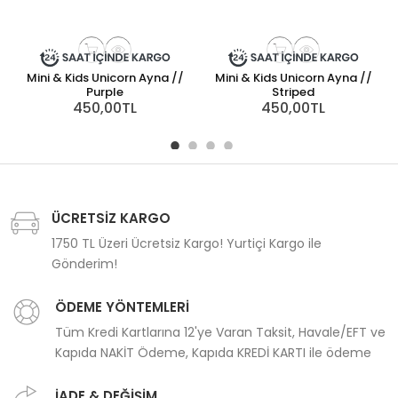
Mini & Kids Unicorn Ayna //
Mini & Kids Unicorn Ayna //
M
Purple
Striped
450,00TL
450,00TL
ÜCRETSİZ KARGO
1750 TL Üzeri Ücretsiz Kargo! Yurtiçi Kargo ile
Gönderim!
ÖDEME YÖNTEMLERİ
Tüm Kredi Kartlarına 12'ye Varan Taksit, Havale/EFT ve
Kapıda NAKİT Ödeme, Kapıda KREDİ KARTI ile ödeme
İADE & DEĞİŞİM