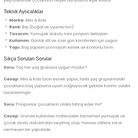
yelpazesinde çocukların neşeli dünyasına eşlik ediyor.
Teknik Ayrıcalıklar
Marka:
Mini & Kids
Renk:
Bej (Doğal ve uyumlu ton)
Tasarım:
Yumuşak dokulu mini ponpon detayları
Kullanım:
Günlük stil ve özel gün kombinleri için uygun
Yapı:
Baş yapısını yormayan esnek ve konforlu form
Sıkça Sorulan Sorular
Soru:
Taç her yaş grubuna uygun mudur?
Cevap:
Mini & Kids tacın esnek yapısı, farklı yaş gruplarındaki
çocukların baş yapısına uyum sağlayacak şekilde konfor odaklı
tasarlanmıştır.
Soru:
Ponponlar çocukların cildini tahriş eder mi?
Cevap:
Üründe kullanılan materyaller tamamen yumuşak ve
çocuk dostu dokulardan seçilmiş olup, hassas ciltlere zarar
vermeyen bir yapıdadır.