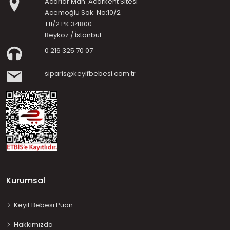
Acarlar Mah. Acarkent Sitesi
Acemoğlu Sok. No:10/2
T11/2 PK:34800
Beykoz / İstanbul
0 216 325 70 07
siparis@keyifbebesi.com.tr
Kurumsal
Keyif Bebesi Puan
Hakkımızda