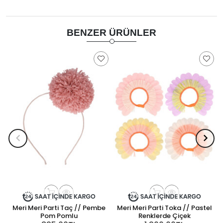
BENZER ÜRÜNLER
Meri Meri Parti Taç // Pembe
Meri Meri Parti Toka // Pastel
M
Pom Pomlu
Renklerde Çiçek