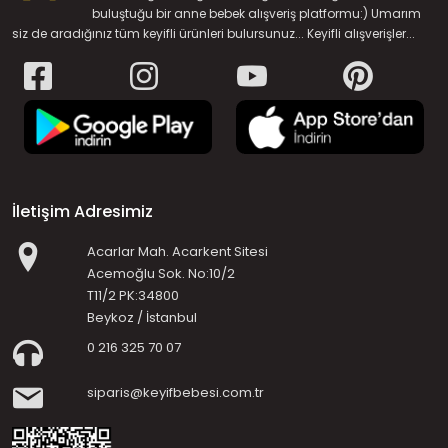
buluştuğu bir anne bebek alışveriş platformu:) Umarım
siz de aradığınız tüm keyifli ürünleri bulursunuz... Keyifli alışverişler...
İletişim Adresimiz
Acarlar Mah. Acarkent Sitesi
Acemoğlu Sok. No:10/2
T11/2 PK:34800
Beykoz / İstanbul
0 216 325 70 07
siparis@keyifbebesi.com.tr