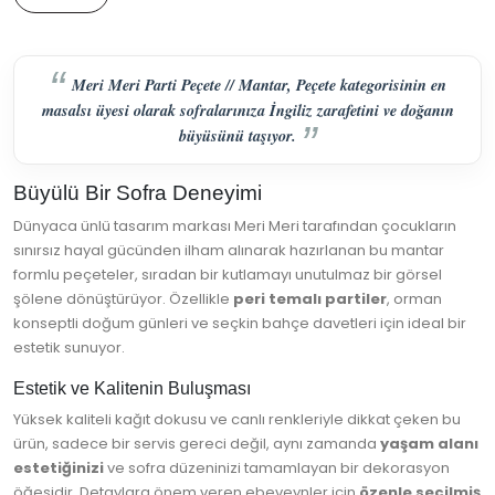
Meri Meri Parti Peçete // Mantar, Peçete kategorisinin en
masalsı üyesi olarak sofralarınıza İngiliz zarafetini ve doğanın
büyüsünü taşıyor.
Büyülü Bir Sofra Deneyimi
Dünyaca ünlü tasarım markası Meri Meri tarafından çocukların
sınırsız hayal gücünden ilham alınarak hazırlanan bu mantar
formlu peçeteler, sıradan bir kutlamayı unutulmaz bir görsel
şölene dönüştürüyor. Özellikle
peri temalı partiler
, orman
konseptli doğum günleri ve seçkin bahçe davetleri için ideal bir
estetik sunuyor.
Estetik ve Kalitenin Buluşması
Yüksek kaliteli kağıt dokusu ve canlı renkleriyle dikkat çeken bu
ürün, sadece bir servis gereci değil, aynı zamanda
yaşam alanı
estetiğinizi
ve sofra düzeninizi tamamlayan bir dekorasyon
öğesidir. Detaylara önem veren ebeveynler için
özenle seçilmiş