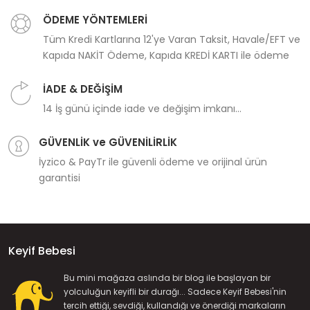
ÖDEME YÖNTEMLERİ
Tüm Kredi Kartlarına 12'ye Varan Taksit, Havale/EFT ve
Kapıda NAKİT Ödeme, Kapıda KREDİ KARTI ile ödeme
İADE & DEĞİŞİM
14 İş günü içinde iade ve değişim imkanı...
GÜVENLİK ve GÜVENİLİRLİK
İyzico & PayTr ile güvenli ödeme ve orijinal ürün
garantisi
Keyif Bebesi
Bu mini mağaza aslında bir blog ile başlayan bir
yolculuğun keyifli bir durağı... Sadece Keyif Bebesi'nin
tercih ettiği, sevdiği, kullandığı ve önerdiği markaların