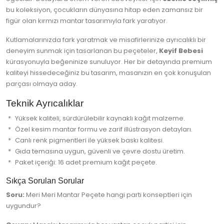
bu koleksiyon, çocukların dünyasına hitap eden zamansız bir
figür olan kırmızı mantar tasarımıyla fark yaratıyor.
Kutlamalarınızda fark yaratmak ve misafirlerinize ayrıcalıklı bir
deneyim sunmak için tasarlanan bu peçeteler,
Keyif Bebesi
kürasyonuyla beğeninize sunuluyor. Her bir detayında premium
kaliteyi hissedeceğiniz bu tasarım, masanızın en çok konuşulan
parçası olmaya aday.
Teknik Ayrıcalıklar
Yüksek kaliteli, sürdürülebilir kaynaklı kağıt malzeme.
Özel kesim mantar formu ve zarif illüstrasyon detayları.
Canlı renk pigmentleri ile yüksek baskı kalitesi.
Gıda temasına uygun, güvenli ve çevre dostu üretim.
Paket içeriği: 16 adet premium kağıt peçete.
Sıkça Sorulan Sorular
Soru:
Meri Meri Mantar Peçete hangi parti konseptleri için
uygundur?