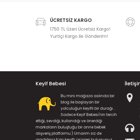
ÜCRETSİZ KARGO
1750 TL Üzeri Ücretsiz Kargo!
Yurtiçi Kargo ile Gönderim!
Keyif Bebesi
İletiş
Bu mini mağaza aslında bir
blog ile başlayan bir
yolculuğun keyifli bir durağı...
Sadece Keyif Bebesi'nin tercih
ettiği, sevdiği, kullandığı ve önerdiği
markaların buluştuğu bir anne bebek
alışveriş platformu:) Umarım siz de
aradığınız tüm keyifli ürünleri bulursunuz...