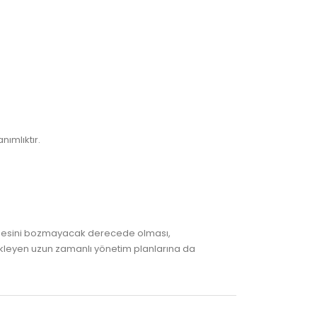
nımlıktır.
ngesini bozmayacak derecede olması,
tekleyen uzun zamanlı yönetim planlarına da