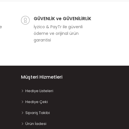
6
GÜVENLİK ve GÜVENİLİRLİK
ve
İyzico & PayTr ile güvenli
ödeme ve orijinal ürün
garantisi
Müşteri Hizmetleri
Hediye Listeleri
Hediye Çeki
Sipariş Takibi
Ürün İadesi