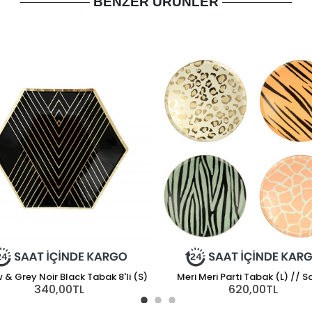
BENZER ÜRÜNLER
 & Grey Noir Black Tabak 8'li (S)
Meri Meri Parti Tabak (L) // S
340,00TL
620,00TL