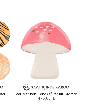
afari
Meri Meri Parti Tabak // Peri Kızı Mantar
475,00TL
Meri Meri Pa