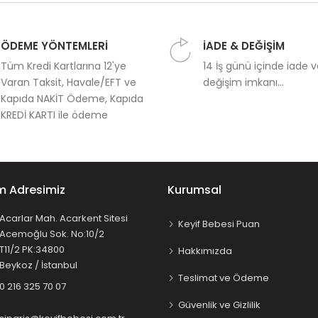
ÖDEME YÖNTEMLERİ
İADE & DEĞİŞİM
Tüm Kredi Kartlarına 12'ye
14 İş günü içinde iade 
Varan Taksit, Havale/EFT ve
değişim imkanı...
Kapıda NAKİT Ödeme, Kapıda
KREDİ KARTI ile ödeme
im Adresimiz
Kurumsal
Acarlar Mah. Acarkent Sitesi
Keyif Bebesi Puan
Acemoğlu Sok. No:10/2
T11/2 PK:34800
Hakkımızda
Beykoz / İstanbul
Teslimat ve Ödeme
0 216 325 70 07
Güvenlik ve Gizlilik