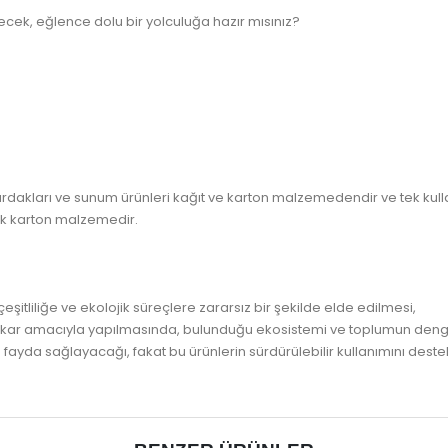
ürecek, eğlence dolu bir yolculuğa hazır mısınız?
bardakları ve sunum ürünleri kağıt ve karton malzemedendir ve tek kulla
lık karton malzemedir.
çeşitliliğe ve ekolojik süreçlere zararsız bir şekilde elde edilmesi,
n, kar amacıyla yapılmasında, bulunduğu ekosistemi ve toplumun de
fayda sağlayacağı, fakat bu ürünlerin sürdürülebilir kullanımını des