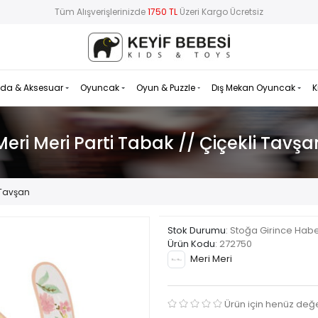
Tüm Alışverişlerinizde
1750 TL
Üzeri Kargo Ücretsiz
da & Aksesuar
Oyuncak
Oyun & Puzzle
Dış Mekan Oyuncak
K
Meri Meri Parti Tabak // Çiçekli Tavşa
i Tavşan
Stok Durumu
: Stoğa Girince Hab
Ürün Kodu
:
272750
Meri Meri
Ürün için henüz değ