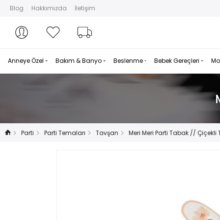
Blog
Hakkımızda
İletişim
Hesabım
Hesabım
Favorilerim
Sipariş Takibi
Anneye Özel
Bakım & Banyo
Beslenme
Bebek Gereçleri
Mo
Parti
Parti Temaları
Tavşan
Meri Meri Parti Tabak // Çiçekl