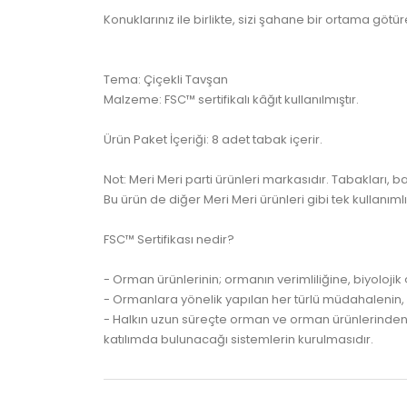
Konuklarınız ile birlikte, sizi şahane bir ortama göt
Tema: Çiçekli Tavşan
Malzeme: FSC™ sertifikalı kâğıt kullanılmıştır.
Ürün Paket İçeriği: 8 adet tabak içerir.
Not: Meri Meri parti ürünleri markasıdır. Tabakları, 
Bu ürün de diğer Meri Meri ürünleri gibi tek kullanım
FSC™ Sertifikası nedir?
- Orman ürünlerinin; ormanın verimliliğine, biyolojik 
- Ormanlara yönelik yapılan her türlü müdahaleni
- Halkın uzun süreçte orman ve orman ürünlerinden 
katılımda bulunacağı sistemlerin kurulmasıdır.