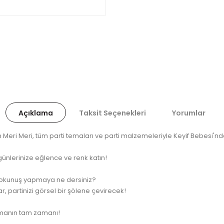
Açıklama
Taksit Seçenekleri
Yorumlar
eri Meri, tüm parti temaları ve parti malzemeleriyle Keyif Bebesi'nde 
günlerinize eğlence ve renk katın!
r dokunuş yapmaya ne dersiniz?
, partinizi görsel bir şölene çevirecek!
tmanın tam zamanı!