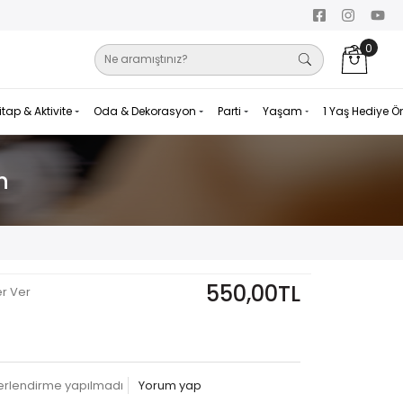
0
itap & Aktivite
Oda & Dekorasyon
Parti
Yaşam
1 Yaş Hediye Ö
n
550,00TL
er Ver
erlendirme yapılmadı
Yorum yap