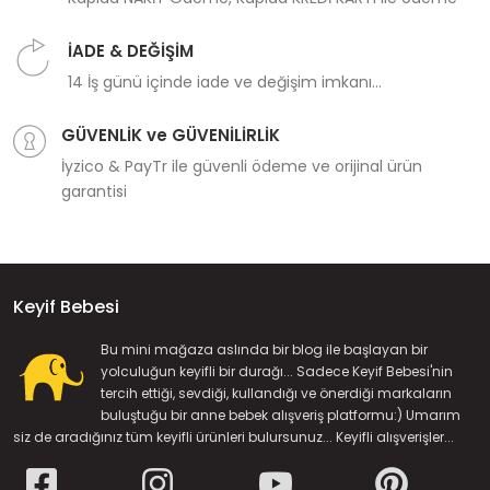
İADE & DEĞİŞİM
14 İş günü içinde iade ve değişim imkanı...
GÜVENLİK ve GÜVENİLİRLİK
İyzico & PayTr ile güvenli ödeme ve orijinal ürün
garantisi
Keyif Bebesi
Bu mini mağaza aslında bir blog ile başlayan bir
yolculuğun keyifli bir durağı... Sadece Keyif Bebesi'nin
tercih ettiği, sevdiği, kullandığı ve önerdiği markaların
buluştuğu bir anne bebek alışveriş platformu:) Umarım
siz de aradığınız tüm keyifli ürünleri bulursunuz... Keyifli alışverişler...