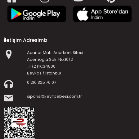
İletişim Adresimiz
Acarlar Mah. Acarkent Sitesi
Acemoğlu Sok. No:10/2
T11/2 PK:34800
Beykoz / İstanbul
0 216 325 70 07
siparis@keyifbebesi.com.tr