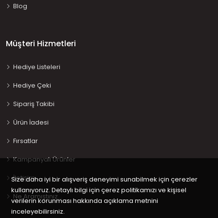
Blog
Müşteri Hizmetleri
Hediye Listeleri
Hediye Çeki
Sipariş Takibi
Ürün İadesi
Fırsatlar
Kampanyalı Ürünler
İletişim
Size daha iyi bir alışveriş deneyimi sunabilmek için çerezler
kullanıyoruz. Detaylı bilgi için çerez politikamızı ve kişisel
Ne Aramıştınız…
verilerin korunması hakkında açıklama metnini
inceleyebilirsiniz.