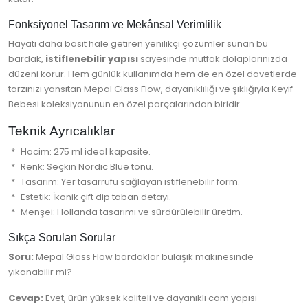
Fonksiyonel Tasarım ve Mekânsal Verimlilik
Hayatı daha basit hale getiren yenilikçi çözümler sunan bu
bardak,
istiflenebilir yapısı
sayesinde mutfak dolaplarınızda
düzeni korur. Hem günlük kullanımda hem de en özel davetlerde
tarzınızı yansıtan Mepal Glass Flow, dayanıklılığı ve şıklığıyla Keyif
Bebesi koleksiyonunun en özel parçalarından biridir.
Teknik Ayrıcalıklar
Hacim: 275 ml ideal kapasite.
Renk: Seçkin Nordic Blue tonu.
Tasarım: Yer tasarrufu sağlayan istiflenebilir form.
Estetik: İkonik çift dip taban detayı.
Menşei: Hollanda tasarımı ve sürdürülebilir üretim.
Sıkça Sorulan Sorular
Soru:
Mepal Glass Flow bardaklar bulaşık makinesinde
yıkanabilir mi?
Cevap:
Evet, ürün yüksek kaliteli ve dayanıklı cam yapısı