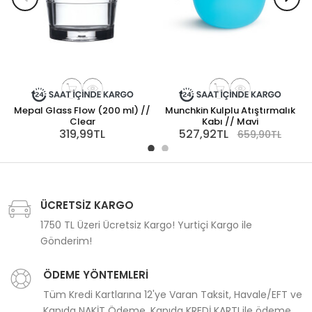
Mepal Glass Flow (200 ml) //
Munchkin Kulplu Atıştırmalık
Clear
Kabı // Mavi
319,99TL
527,92TL
659,90TL
ÜCRETSİZ KARGO
1750 TL Üzeri Ücretsiz Kargo! Yurtiçi Kargo ile
Gönderim!
ÖDEME YÖNTEMLERİ
Tüm Kredi Kartlarına 12'ye Varan Taksit, Havale/EFT ve
Kapıda NAKİT Ödeme, Kapıda KREDİ KARTI ile ödeme