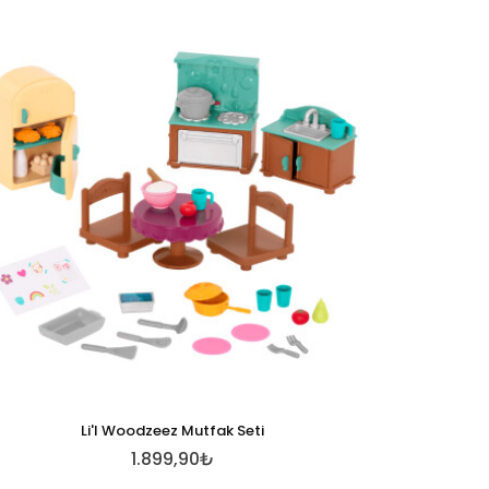
Li'l Woodzeez Mutfak Seti
1.899,90₺