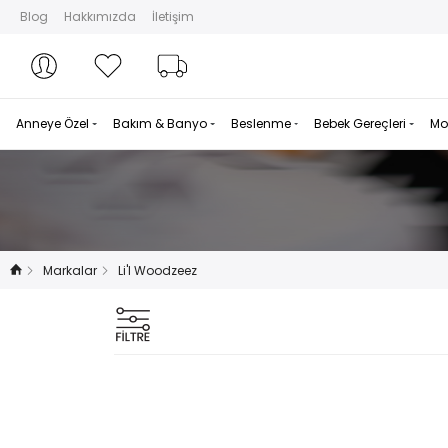
Blog
Hakkımızda
İletişim
Hesabım
Hesabım
Favorilerim
Sipariş Takibi
Anneye Özel
Bakım & Banyo
Beslenme
Bebek Gereçleri
Mo
Markalar
Li'l Woodzeez