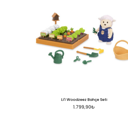
Li'l Woodzeez Bahçe Seti
1.799,90₺