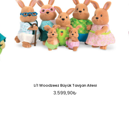
Li'l Woodzeez Büyük Tavşan Ailesi
3.599,90₺