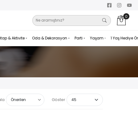
0
itap & Aktivite
Oda & Dekorasyon
Parti
Yaşam
1 Yaş Hediye Ö
ala
Göster