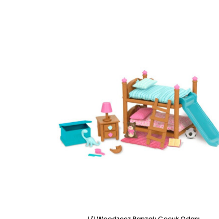
Li'l Woodzeez Ranzalı Çocuk Odası