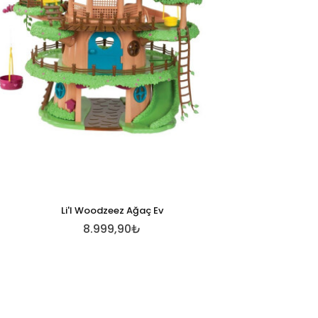
Li'l Woodzeez Ağaç Ev
8.999,90₺