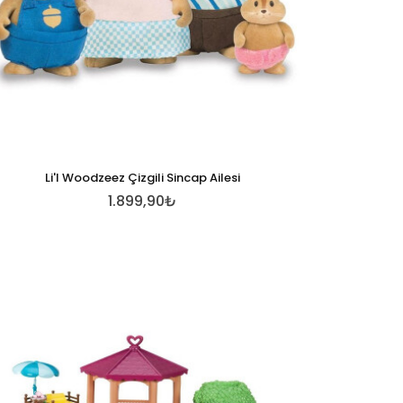
Li'l Woodzeez Çizgili Sincap Ailesi
1.899,90₺