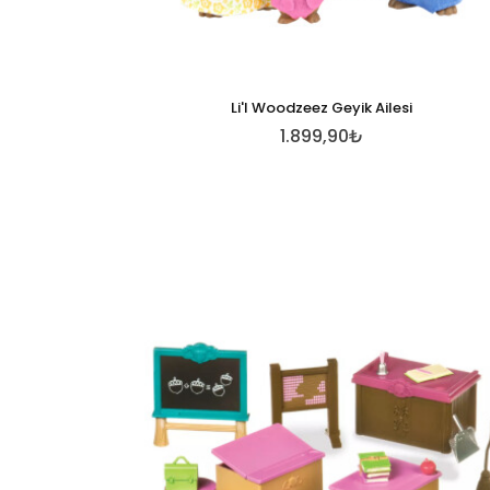
Li'l Woodzeez Geyik Ailesi
1.899,90₺