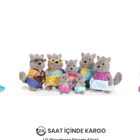
Li'l Woodzeez Sincap Ailesii