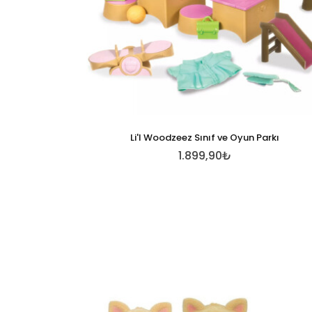
Li'l Woodzeez Sınıf ve Oyun Parkı
1.899,90₺