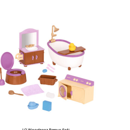
Li'l Woodzeez Banyo Seti