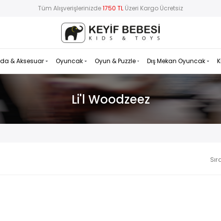
Tüm Alışverişlerinizde
1750 TL
Üzeri Kargo Ücretsiz
da & Aksesuar
Oyuncak
Oyun & Puzzle
Dış Mekan Oyuncak
K
Li'l Woodzeez
Sır