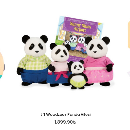
Li'l Woodzeez Panda Ailesi
1.899,90₺