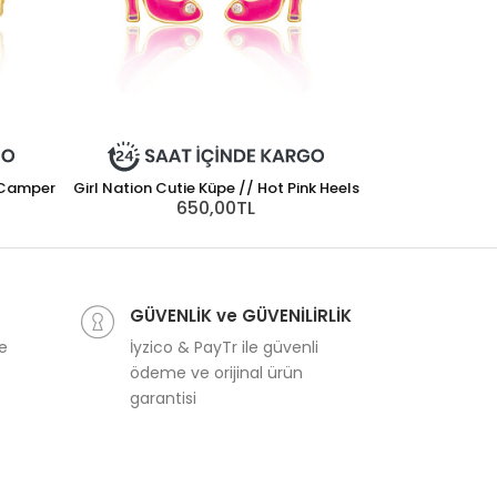
y Camper
Girl Nation Cutie Küpe // Hot Pink Heels
650,00TL
Girl Nation Cut
6
GÜVENLİK ve GÜVENİLİRLİK
ve
İyzico & PayTr ile güvenli
ödeme ve orijinal ürün
garantisi