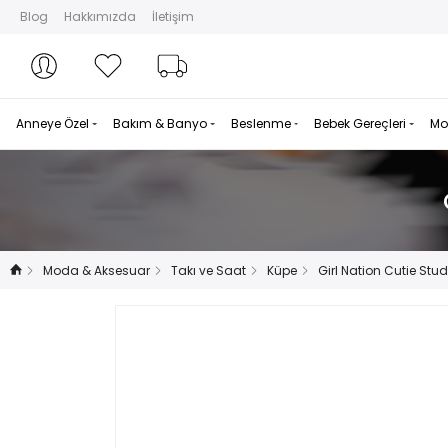
Blog
Hakkımızda
İletişim
Hesabım
Hesabım
Favorilerim
Sipariş Takibi
Anneye Özel
Bakım & Banyo
Beslenme
Bebek Gereçleri
Mo
Moda & Aksesuar
Takı ve Saat
Küpe
Girl Nation Cutie Stu