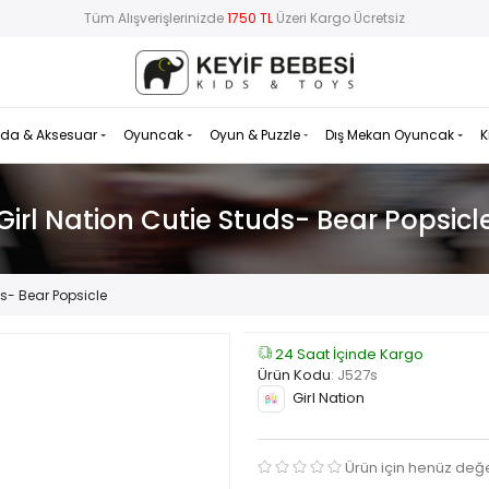
Tüm Alışverişlerinizde
1750 TL
Üzeri Kargo Ücretsiz
da & Aksesuar
Oyuncak
Oyun & Puzzle
Dış Mekan Oyuncak
K
Girl Nation Cutie Studs- Bear Popsicl
ds- Bear Popsicle
24 Saat İçinde Kargo
Ürün Kodu
:
J527s
Girl Nation
Ürün için henüz değ