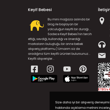
Keyif Bebesi
İletiş
Bu mini mağaza aslında bir
blog ile başlayan bir
yolculuğun keyifli bir durağı...
Sadece Keyif Bebesi'nin tercih
ettiği, sevdiği, kullandığı ve önerdiği
markaların buluştuğu bir anne bebek
alışveriş platformu:) Umarım siz de
aradığınız tüm keyifli ürünleri bulursunuz...
Keyifli alışverişler...
Size daha iyi bir alışveriş deneyimi
hakkında açıklama metnini inceleye