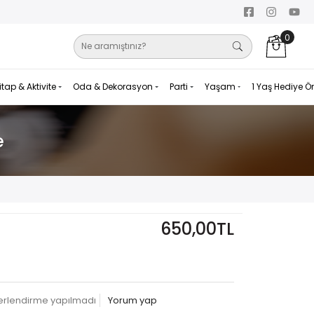
0
itap & Aktivite
Oda & Dekorasyon
Parti
Yaşam
1 Yaş Hediye Ö
e
650,00TL
erlendirme yapılmadı
Yorum yap