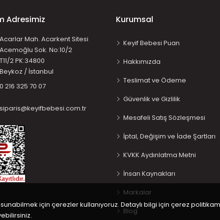
im Adresimiz
Kurumsal
Acarlar Mah. Acarkent Sitesi
Keyif Bebesi Puan
Acemoğlu Sok. No:10/2
T11/2 PK:34800
Hakkımızda
Beykoz / İstanbul
Teslimat ve Ödeme
0 216 325 70 07
Güvenlik ve Gizlilik
siparis@keyifbebesi.com.tr
Mesafeli Satış Sözleşmesi
İptal, Değişim ve İade Şartları
KVKK Aydınlatma Metni
İnsan Kaynakları
Markalar
 sunabilmek için çerezler kullanıyoruz. Detaylı bilgi için çerez politikam
Blog
bilirsiniz.