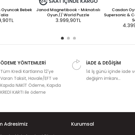
n Oyuncak Bebek
Janod Magnetibook - Mıknatıslı
Casdon Oy
Talia
Oyun // World Puzzle
Supersonic & Co
9,90TL
3.999,90TL
S
4.39
ÖDEME YÖNTEMLERİ
İADE & DEĞİŞİM
Tüm Kredi Kartlarına 12'ye
14 İş günü içinde iade 
Varan Taksit, Havale/EFT ve
değişim imkanı...
Kapıda NAKİT Ödeme, Kapıda
KREDİ KARTI ile ödeme
im Adresimiz
Kurumsal