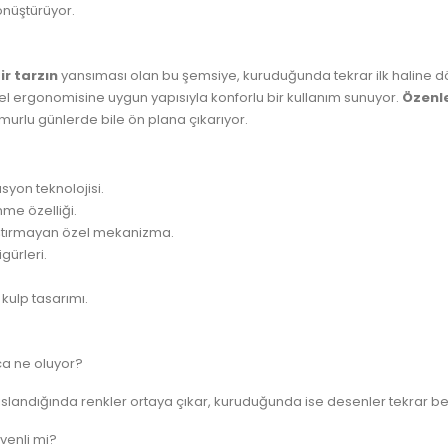
önüştürüyor.
ir tarzın
yansıması olan bu şemsiye, kuruduğunda tekrar ilk haline dö
 el ergonomisine uygun yapısıyla konforlu bir kullanım sunuyor.
Özenle
ğmurlu günlerde bile ön plana çıkarıyor.
syon teknolojisi.
me özelliği.
ıştırmayan özel mekanizma.
gürleri.
kulp tasarımı.
ca ne oluyor?
 ıslandığında renkler ortaya çıkar, kuruduğunda ise desenler tekrar be
enli mi?