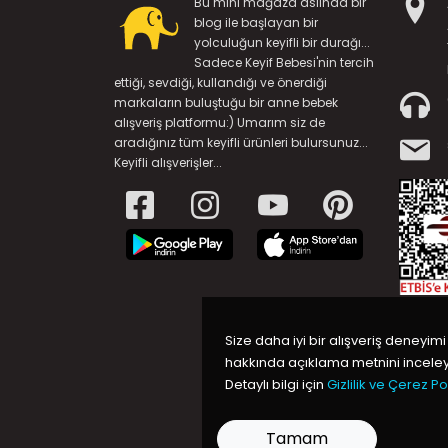
Bu mini mağaza aslında bir
blog ile başlayan bir
yolculuğun keyifli bir durağı...
Sadece Keyif Bebesi'nin tercih
ettiği, sevdiği, kullandığı ve önerdiği
markaların buluştuğu bir anne bebek
alışveriş platformu:) Umarım siz de
aradığınız tüm keyifli ürünleri bulursunuz...
Keyifli alışverişler...
Size daha iyi bir alışveriş deneyimi
hakkında açıklama metnini inceleye
Detaylı bilgi için
Gizlilik ve Çerez Pol
Tamam