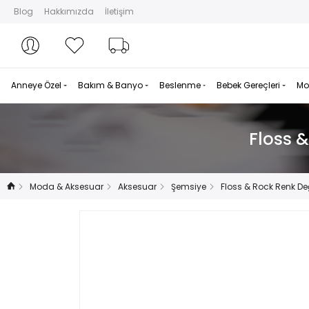
Blog
Hakkımızda
İletişim
Hesabım
Hesabım
Favorilerim
Sipariş Takibi
Anneye Özel
Bakım & Banyo
Beslenme
Bebek Gereçleri
Mo
Floss 
Moda & Aksesuar
Aksesuar
Şemsiye
Floss & Rock Renk De