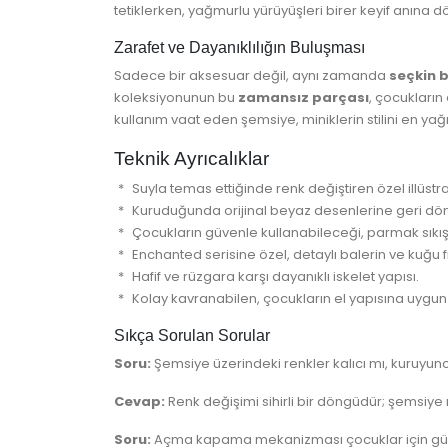
tetiklerken, yağmurlu yürüyüşleri birer keyif anına d
Zarafet ve Dayanıklılığın Buluşması
Sadece bir aksesuar değil, aynı zamanda
seçkin b
koleksiyonunun bu
zamansız parçası
, çocukların
kullanım vaat eden şemsiye, miniklerin stilini en ya
Teknik Ayrıcalıklar
Suyla temas ettiğinde renk değiştiren özel illüstra
Kuruduğunda orijinal beyaz desenlerine geri dön
Çocukların güvenle kullanabileceği, parmak sık
Enchanted serisine özel, detaylı balerin ve kuğu fi
Hafif ve rüzgara karşı dayanıklı iskelet yapısı.
Kolay kavranabilen, çocukların el yapısına uygun 
Sıkça Sorulan Sorular
Soru:
Şemsiye üzerindeki renkler kalıcı mı, kuruyun
Cevap:
Renk değişimi sihirli bir döngüdür; şemsiye
Soru:
Açma kapama mekanizması çocuklar için güv