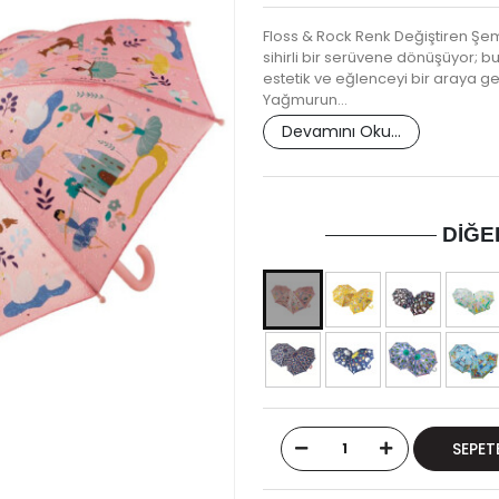
Floss & Rock Renk Değiştiren Şem
sihirli bir serüvene dönüşüyor; 
estetik ve eğlenceyi bir araya get
Yağmurun…
Devamını Oku...
DIĞE
SEPET