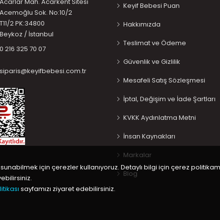
Acarlar Mah. Acarkent Sitesi
Keyif Bebesi Puan
Acemoğlu Sok. No:10/2
T11/2 PK:34800
Hakkımızda
Beykoz / İstanbul
Teslimat ve Ödeme
0 216 325 70 07
Güvenlik ve Gizlilik
siparis@keyifbebesi.com.tr
Mesafeli Satış Sözleşmesi
İptal, Değişim ve İade Şartları
KVKK Aydınlatma Metni
İnsan Kaynakları
Markalar
 sunabilmek için çerezler kullanıyoruz. Detaylı bilgi için çerez politikam
Blog
bilirsiniz.
itikası
sayfamızı ziyaret edebilirsiniz.