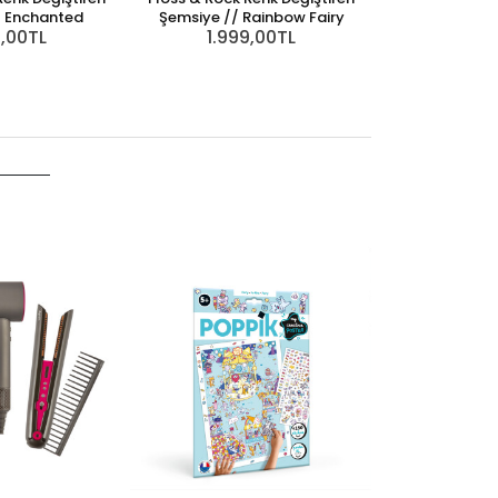
/ Enchanted
Şemsiye // Rainbow Fairy
9,00TL
1.999,00TL
Floss & Rock 
Şemsiye
1.99