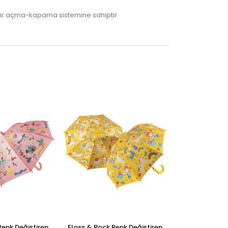
 bir açma-kapama sistemine sahiptir.
Renk Değiştiren
Floss & Rock Renk Değiştiren