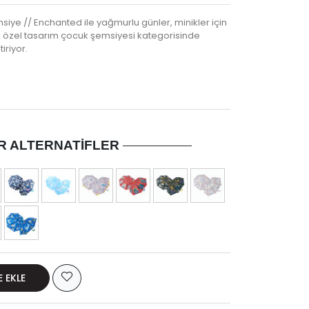
siye // Enchanted ile yağmurlu günler, minikler için
bu özel tasarım çocuk şemsiyesi kategorisinde
iriyor.
R ALTERNATIFLER
E EKLE