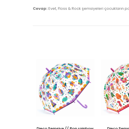
Cevap:
Evet, Floss & Rock şemsiyeleri çocukların 
Djeco Şemsiye // Pop rainbow
Djeco Şemsi