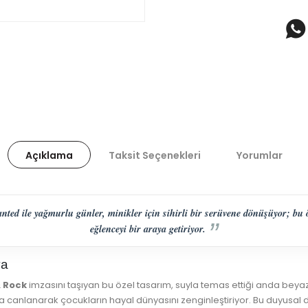
Açıklama
Taksit Seçenekleri
Yorumlar
ed ile yağmurlu günler, minikler için sihirli bir serüvene dönüşüyor; bu öz
eğlenceyi bir araya getiriyor.
ya
& Rock
imzasını taşıyan bu özel tasarım, suyla temas ettiği anda beyaz 
da canlanarak çocukların hayal dünyasını zenginleştiriyor. Bu duyusa