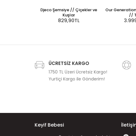
Djeco Şemsiye // Çiçekler ve
Our Generatio
Kuşlar
// 
829,90TL
3.99
ÜCRETSİZ KARGO
1750 TL Üzeri Ücretsiz Kargo!
Yurtiçi Kargo ile Gönderim!
Keyif Bebesi
İletiş