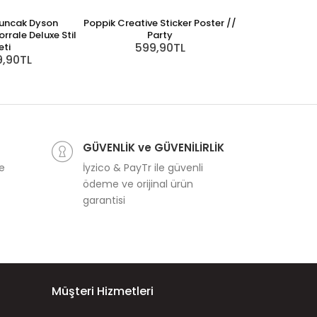
uncak Dyson
Poppik Creative Sticker Poster //
Janod Ahşap Y
rrale Deluxe Stil
Party
Harf
599,90TL
3.79
eti
9,90TL
GÜVENLİK ve GÜVENİLİRLİK
ve
İyzico & PayTr ile güvenli
ödeme ve orijinal ürün
garantisi
Müşteri Hizmetleri