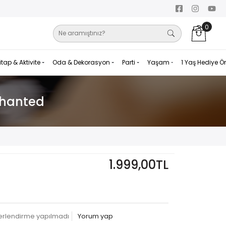
0
itap & Aktivite
Oda & Dekorasyon
Parti
Yaşam
1 Yaş Hediye Ö
chanted
1.999,00TL
erlendirme yapılmadı
Yorum yap