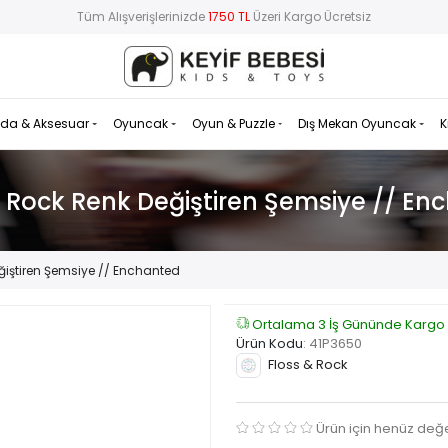
Tüm Alışverişlerinizde
1750 TL
Üzeri Kargo Ücretsiz
da & Aksesuar
Oyuncak
Oyun & Puzzle
Dış Mekan Oyuncak
K
& Rock Renk Değiştiren Şemsiye // En
ğiştiren Şemsiye // Enchanted
Ortalama 3 İş Gününde Kargo
Ürün Kodu
:
41P3650
Floss & Rock
Ürün için henüz değ