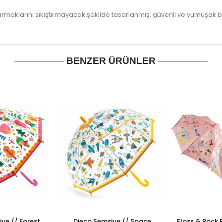
parmaklarını sıkıştırmayacak şekilde tasarlanmış, güvenli ve yumuşak
BENZER ÜRÜNLER
ye // Forest
Djeco Şemsiye // Space
Floss & Rock 