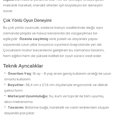
mekanik hareket, meraklı zihinler için büyüleyici bir deneyim
sunar.
Çok Yönlü Oyun Deneyimi
Bu çok yönlü oyuncak, sadece banyo saatlerinde değil, aynı
zamanda plajda ve havuz kenarında da vazgeçilmez bir
eşlikçidir.
Özenle seçilmiş
renk paleti ve dayanıklı yapısı
sayesinde uzun yıllar boyunca oyunların başrolünde yer alır.
Çocukların motor becerilerini geliştiren bu zamansız tasarım,
hem eğitici hem de yüksek kaliteli bir oyun süreci vaat eder.
Teknik Ayrıcalıklar
Önerilen Yaş:
18 ay - 8 yaş arası geniş kullanım aralığı ile uzun
ömürlü kullanım.
Boyutlar:
38,4 cm x 27,6 cm ölçüleriyle ergonomik ve dikkat
çekici form.
Materyal Uyumluluğu:
Su, kum ve toprak ile tam uyumlu,
akıcı mekanizma.
Tasarım:
Birbirine bağlı, hareketli ve canlı renklerden oluşan
dayanıklı parçalar.