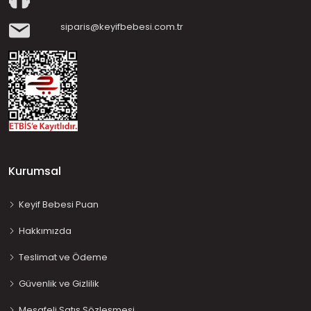
siparis@keyifbebesi.com.tr
Kurumsal
Keyif Bebesi Puan
Hakkımızda
Teslimat ve Ödeme
Güvenlik ve Gizlilik
Mesafeli Satış Sözleşmesi