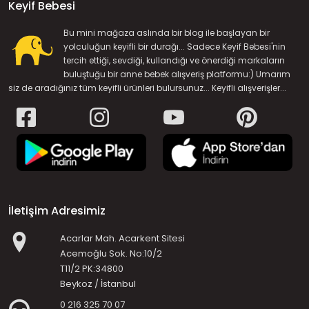
Keyif Bebesi
Bu mini mağaza aslında bir blog ile başlayan bir
yolculuğun keyifli bir durağı... Sadece Keyif Bebesi'nin
tercih ettiği, sevdiği, kullandığı ve önerdiği markaların
buluştuğu bir anne bebek alışveriş platformu:) Umarım
siz de aradığınız tüm keyifli ürünleri bulursunuz... Keyifli alışverişler...
İletişim Adresimiz
Acarlar Mah. Acarkent Sitesi
Acemoğlu Sok. No:10/2
T11/2 PK:34800
Beykoz / İstanbul
0 216 325 70 07