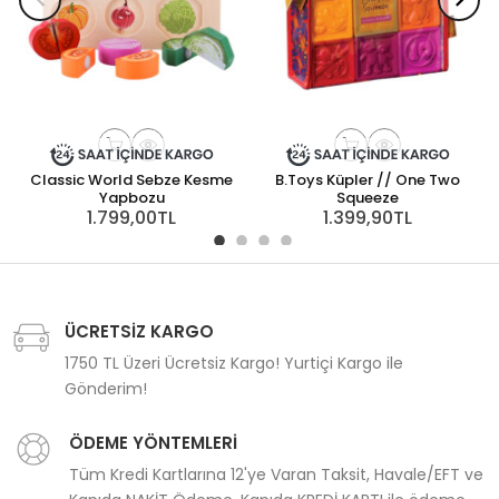
Classic World Sebze Kesme
B.Toys Küpler // One Two
B
Yapbozu
Squeeze
1.799,00TL
1.399,90TL
ÜCRETSİZ KARGO
1750 TL Üzeri Ücretsiz Kargo! Yurtiçi Kargo ile
Gönderim!
ÖDEME YÖNTEMLERİ
Tüm Kredi Kartlarına 12'ye Varan Taksit, Havale/EFT ve