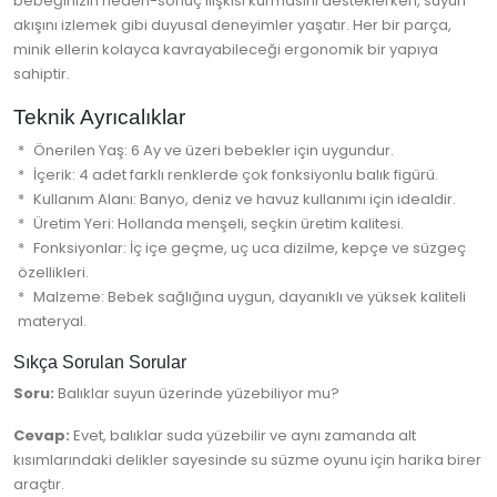
bebeğinizin neden-sonuç ilişkisi kurmasını desteklerken, suyun
akışını izlemek gibi duyusal deneyimler yaşatır. Her bir parça,
minik ellerin kolayca kavrayabileceği ergonomik bir yapıya
sahiptir.
Teknik Ayrıcalıklar
Önerilen Yaş: 6 Ay ve üzeri bebekler için uygundur.
İçerik: 4 adet farklı renklerde çok fonksiyonlu balık figürü.
Kullanım Alanı: Banyo, deniz ve havuz kullanımı için idealdir.
Üretim Yeri: Hollanda menşeli, seçkin üretim kalitesi.
Fonksiyonlar: İç içe geçme, uç uca dizilme, kepçe ve süzgeç
özellikleri.
Malzeme: Bebek sağlığına uygun, dayanıklı ve yüksek kaliteli
materyal.
Sıkça Sorulan Sorular
Soru:
Balıklar suyun üzerinde yüzebiliyor mu?
Cevap:
Evet, balıklar suda yüzebilir ve aynı zamanda alt
kısımlarındaki delikler sayesinde su süzme oyunu için harika birer
araçtır.