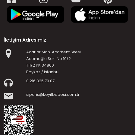
İletişim Adresimiz
Acarlar Mah. Acarkent Sitesi
Acemoğlu Sok. No:10/2
T11/2 PK:34800
Beykoz / İstanbul
0 216 325 70 07
siparis@keyifbebesi.com.tr