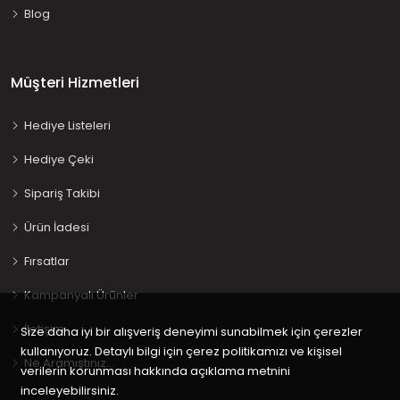
Blog
Müşteri Hizmetleri
Hediye Listeleri
Hediye Çeki
Sipariş Takibi
Ürün İadesi
Fırsatlar
Kampanyalı Ürünler
İletişim
Size daha iyi bir alışveriş deneyimi sunabilmek için çerezler
kullanıyoruz. Detaylı bilgi için çerez politikamızı ve kişisel
Ne Aramıştınız…
verilerin korunması hakkında açıklama metnini
inceleyebilirsiniz.