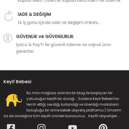
Kapıda NAKİT Ödeme, Kapıda KREDİ KARTI ile ödeme
İADE & DEĞİŞİM
14 İş günü içinde iade ve değişim imkanı...
GÜVENLİK ve GÜVENİLİRLİK
İyzico & PayTr ile güvenli ödeme ve orijinal ürün
garantisi
Keyif Bebesi
Bu mini mağaza aslında bir blog ile başlayan bir
yolculuğun keyifli bir durağı... Sadece Keyif Bebesi'nin
tercih ettiği, sevdiği, kullandığı ve önerdiği markaların
buluştuğu bir anne bebek alışveriş platformu:) Umarım
siz de aradığınız tüm keyifli ürünleri bulursunuz... Keyifli alışverişler...