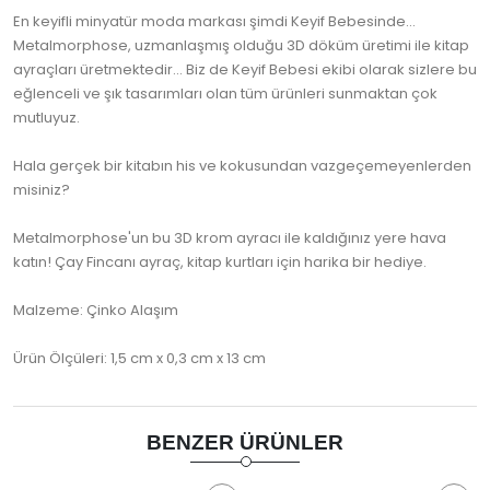
En keyifli minyatür moda markası şimdi Keyif Bebesinde…
Metalmorphose, uzmanlaşmış olduğu 3D döküm üretimi ile kitap
ayraçları üretmektedir… Biz de Keyif Bebesi ekibi olarak sizlere bu
eğlenceli ve şık tasarımları olan tüm ürünleri sunmaktan çok
mutluyuz.
Hala gerçek bir kitabın his ve kokusundan vazgeçemeyenlerden
misiniz?
Metalmorphose'un bu 3D krom ayracı ile kaldığınız yere hava
katın! Çay Fincanı ayraç, kitap kurtları için harika bir hediye.
Malzeme: Çinko Alaşım
Ürün Ölçüleri: 1,5 cm x 0,3 cm x 13 cm
BENZER ÜRÜNLER