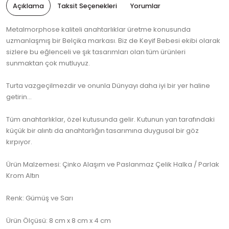
Açıklama
Taksit Seçenekleri
Yorumlar
Metalmorphose kaliteli anahtarlıklar üretme konusunda
uzmanlaşmış bir Belçika markası. Biz de Keyif Bebesi ekibi olarak
sizlere bu eğlenceli ve şık tasarımları olan tüm ürünleri
sunmaktan çok mutluyuz.
Turta vazgeçilmezdir ve onunla Dünyayı daha iyi bir yer haline
getirin...
Tüm anahtarlıklar, özel kutusunda gelir. Kutunun yan tarafındaki
küçük bir alıntı da anahtarlığın tasarımına duygusal bir göz
kırpıyor.
Ürün Malzemesi: Çinko Alaşım ve Paslanmaz Çelik Halka / Parlak
Krom Altın
Renk: Gümüş ve Sarı
Ürün Ölçüsü: 8 cm x 8 cm x 4 cm