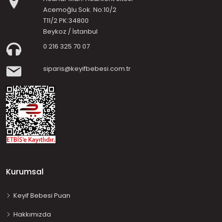
Acemoğlu Sok. No:10/2
T11/2 PK:34800
Beykoz / İstanbul
0 216 325 70 07
siparis@keyifbebesi.com.tr
Kurumsal
Keyif Bebesi Puan
Hakkımızda