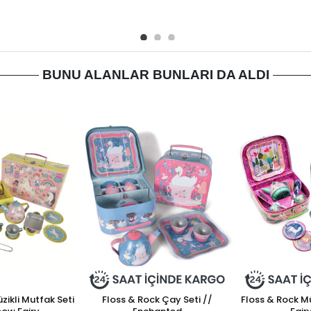
BUNU ALANLAR BUNLARI DA ALDI
zikli Mutfak Seti
Floss & Rock Çay Seti //
Floss & Rock Mü