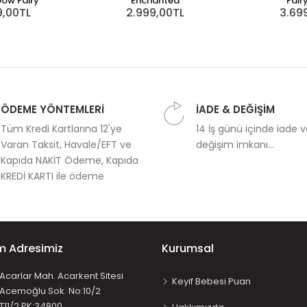
bow Fairy
Enchanted
Fair
9,00TL
2.999,00TL
3.69
ÖDEME YÖNTEMLERİ
İADE & DEĞİŞİM
Tüm Kredi Kartlarına 12'ye
14 İş günü içinde iade 
Varan Taksit, Havale/EFT ve
değişim imkanı...
Kapıda NAKİT Ödeme, Kapıda
KREDİ KARTI ile ödeme
im Adresimiz
Kurumsal
Acarlar Mah. Acarkent Sitesi
Keyif Bebesi Puan
Acemoğlu Sok. No:10/2
T11/2 PK:34800