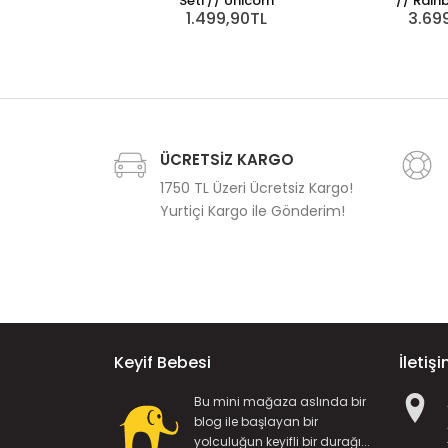
Seti // Unicorn
// Rain
1.499,90TL
3.69
ÜCRETSİZ KARGO
1750 TL Üzeri Ücretsiz Kargo!
Yurtiçi Kargo ile Gönderim!
Keyif Bebesi
İletiş
Bu mini mağaza aslında bir
blog ile başlayan bir
yolculuğun keyifli bir durağı...