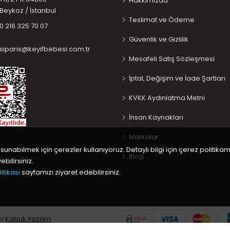
Hakkımızda
Beykoz / İstanbul
Teslimat ve Ödeme
0 216 325 70 07
Güvenlik ve Gizlilik
siparis@keyifbebesi.com.tr
Mesafeli Satış Sözleşmesi
İptal, Değişim ve İade Şartları
KVKK Aydınlatma Metni
İnsan Kaynakları
Markalar
 sunabilmek için çerezler kullanıyoruz. Detaylı bilgi için çerez politikam
Blog
bilirsiniz.
itikası
sayfamızı ziyaret edebilirsiniz.
ci
Kabuk Yazılım