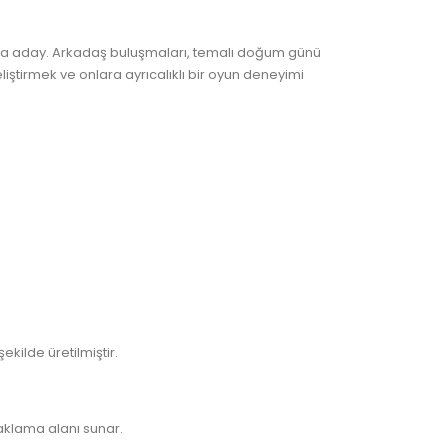
maya aday. Arkadaş buluşmaları, temalı doğum günü
geliştirmek ve onlara ayrıcalıklı bir oyun deneyimi
ekilde üretilmiştir.
 saklama alanı sunar.