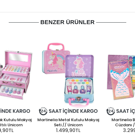
BENZER ÜRÜNLER
ük Kutulu Makyaj
Martinelia Metal Kutulu Makyaj
Martinelia 
ltılı Unicorn
Seti // Unicorn
Cüzdanı //
9,90TL
1.499,90TL
3.29