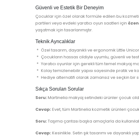
Güvenli ve Estetik Bir Deneyim
Çocuklar için özel olarak formüle edilen bu kozmet
partileri veya evdeki yaratıcı oyun saatleri için
özen
yaşatmak için tasarlanmıştır.
Teknik Ayrıcalıklar
Özel tasarım, dayanıklı ve ergonomik Little Unico
Çocukların hassas cildiyle uyumlu, güvenli ve test 
Yaratıcı oyunlar için gerekli tüm temel makyaj ma
Kolay temizlenebilir yapısı sayesinde pratik ve ko
Hediye alternatifi olarak zamansız ve seçkin bir
Sıkça Sorulan Sorular
Soru:
Martinelia makyaj setindeki ürünler çocuk cil
Cevap:
Evet, tüm Martinelia kozmetik ürünleri çocukl
Soru:
Taşıma çantası başka amaçlarla da kullanılab
Cevap:
Kesinlikle. Setin şık tasarımı ve dayanıklı ya