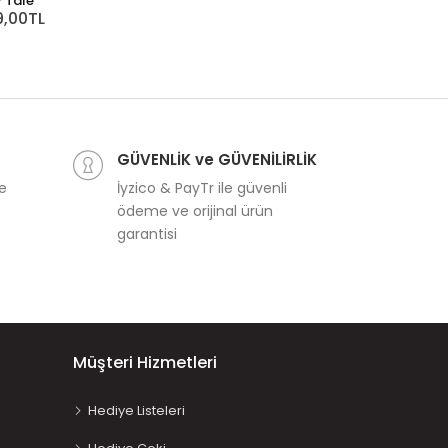
y Tale
9,00TL
GÜVENLİK ve GÜVENİLİRLİK
ve
İyzico & PayTr ile güvenli
ödeme ve orijinal ürün
garantisi
Müşteri Hizmetleri
Hediye Listeleri