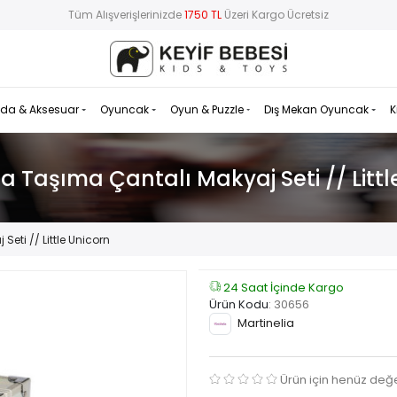
Tüm Alışverişlerinizde
1750 TL
Üzeri Kargo Ücretsiz
da & Aksesuar
Oyuncak
Oyun & Puzzle
Dış Mekan Oyuncak
K
ia Taşıma Çantalı Makyaj Seti // Littl
Seti // Little Unicorn
24 Saat İçinde Kargo
Ürün Kodu
:
30656
Martinelia
Ürün için henüz değ