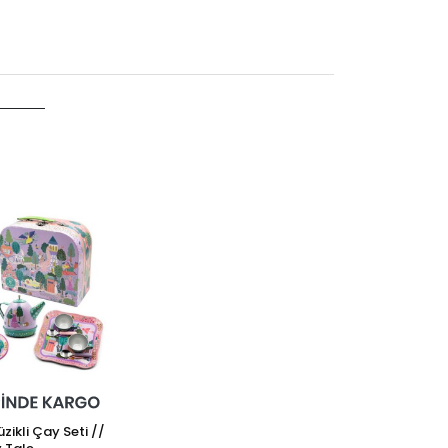
Martinelia Mi
399
zikli Çay Seti //