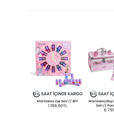
Martinelia Oje Seti // BFF
Martinelia Büy
1.199,90TL
Seti // Parı
6.79