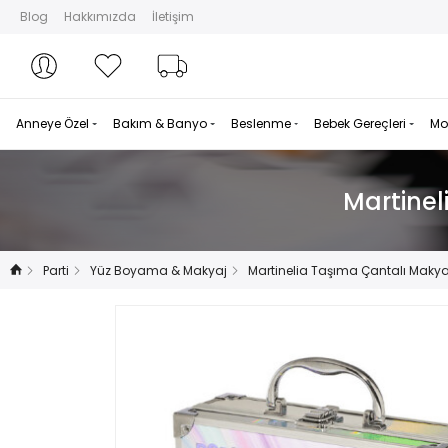
Blog
Hakkımızda
İletişim
Hesabım
Hesabım
Favorilerim
Sipariş Takibi
Anneye Özel
Bakım & Banyo
Beslenme
Bebek Gereçleri
Mo
Martinel
Parti
Yüz Boyama & Makyaj
Martinelia Taşıma Çantalı Makyaj 