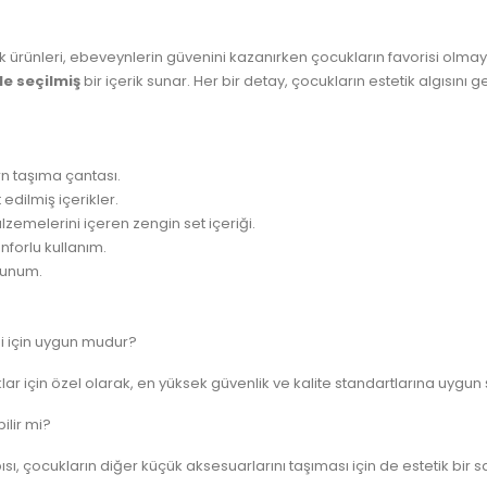
ik ürünleri, ebeveynlerin güvenini kazanırken çocukların favorisi ol
le seçilmiş
bir içerik sunar. Her bir detay, çocukların estetik algısını 
rn taşıma çantası.
edilmiş içerikler.
lzemelerini içeren zengin set içeriği.
nforlu kullanım.
 sunum.
di için uygun mudur?
ar için özel olarak, en yüksek güvenlik ve kalite standartlarına uygun ş
ilir mi?
pısı, çocukların diğer küçük aksesuarlarını taşıması için de estetik bir