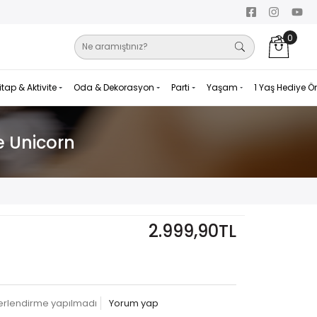
0
itap & Aktivite
Oda & Dekorasyon
Parti
Yaşam
1 Yaş Hediye Ö
e Unicorn
2.999,90TL
erlendirme yapılmadı
Yorum yap