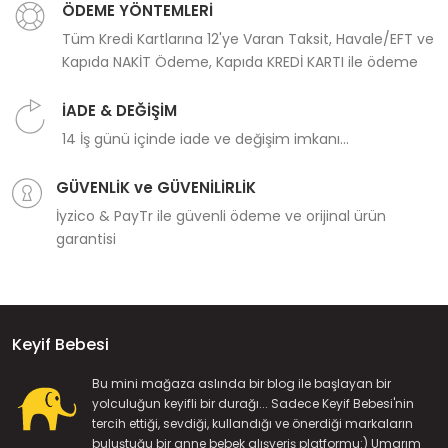
ÖDEME YÖNTEMLERİ
Tüm Kredi Kartlarına 12'ye Varan Taksit, Havale/EFT ve
Kapıda NAKİT Ödeme, Kapıda KREDİ KARTI ile ödeme
İADE & DEĞİŞİM
14 İş günü içinde iade ve değişim imkanı...
GÜVENLİK ve GÜVENİLİRLİK
İyzico & PayTr ile güvenli ödeme ve orijinal ürün
garantisi
Keyif Bebesi
Bu mini mağaza aslında bir blog ile başlayan bir
yolculuğun keyifli bir durağı... Sadece Keyif Bebesi'nin
tercih ettiği, sevdiği, kullandığı ve önerdiği markaların
buluştuğu bir anne bebek alışveriş platformu:) Umarım