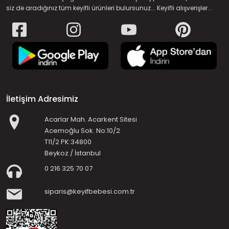
siz de aradığınız tüm keyifli ürünleri bulursunuz... Keyifli alışverişler...
İletişim Adresimiz
Acarlar Mah. Acarkent Sitesi
Acemoğlu Sok. No:10/2
T11/2 PK:34800
Beykoz / İstanbul
0 216 325 70 07
siparis@keyifbebesi.com.tr