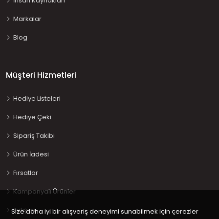
İnsan Kaynakları
Markalar
Blog
Müşteri Hizmetleri
Hediye Listeleri
Hediye Çeki
Sipariş Takibi
Ürün İadesi
Fırsatlar
Kampanyalı Ürünler
İletişim
Size daha iyi bir alışveriş deneyimi sunabilmek için çerezler