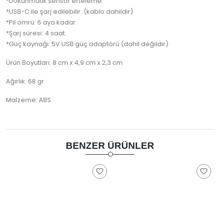
*Dokunmatik sensör erteleme.
*USB-C ile şarj edilebilir. (kablo dahildir)
*Pil ömrü: 6 aya kadar.
*Şarj süresi: 4 saat.
*Güç kaynağı: 5V USB güç adaptörü (dahil değildir)
Ürün Boyutları: 8 cm x 4,9 cm x 2,3 cm
Ağırlık: 68 gr
Malzeme: ABS
BENZER ÜRÜNLER