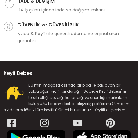
İADE & DEĞİŞİM
14 İş günü içinde iade ve değişim imkanı...
GÜVENLİK ve GÜVENİLİRLİK
İyzico & PayTr ile güvenli ödeme ve orijinal ürün
garantisi
Keyif Bebesi
Bu mini mağaza aslında bir blog ile başlayan bir
yolculuğun keyifli bir durağı... Sadece Keyif Bebesi'nin
tercih ettiği, sevdiği, kullandığı ve önerdiği markaların
buluştuğu bir anne bebek alışveriş platformu:) Umarım
siz de aradığınız tüm keyifli ürünleri bulursunuz... Keyifli alışverişler...