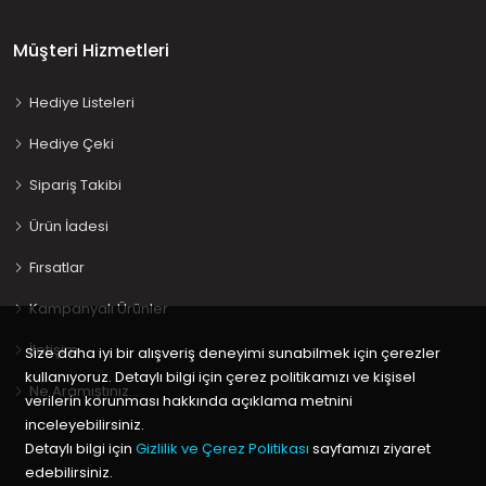
Müşteri Hizmetleri
Hediye Listeleri
Hediye Çeki
Sipariş Takibi
Ürün İadesi
Fırsatlar
Kampanyalı Ürünler
İletişim
Size daha iyi bir alışveriş deneyimi sunabilmek için çerezler
kullanıyoruz. Detaylı bilgi için çerez politikamızı ve kişisel
Ne Aramıştınız…
verilerin korunması hakkında açıklama metnini
inceleyebilirsiniz.
Detaylı bilgi için
Gizlilik ve Çerez Politikası
sayfamızı ziyaret
edebilirsiniz.