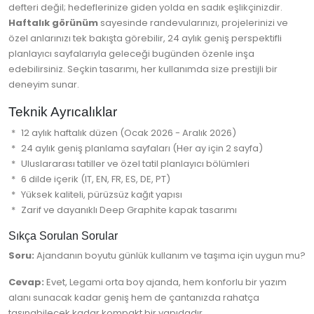
defteri değil; hedeflerinize giden yolda en sadık eşlikçinizdir.
Haftalık görünüm
sayesinde randevularınızı, projelerinizi ve
özel anlarınızı tek bakışta görebilir, 24 aylık geniş perspektifli
planlayıcı sayfalarıyla geleceği bugünden özenle inşa
edebilirsiniz. Seçkin tasarımı, her kullanımda size prestijli bir
deneyim sunar.
Teknik Ayrıcalıklar
12 aylık haftalık düzen (Ocak 2026 - Aralık 2026)
24 aylık geniş planlama sayfaları (Her ay için 2 sayfa)
Uluslararası tatiller ve özel tatil planlayıcı bölümleri
6 dilde içerik (IT, EN, FR, ES, DE, PT)
Yüksek kaliteli, pürüzsüz kağıt yapısı
Zarif ve dayanıklı Deep Graphite kapak tasarımı
Sıkça Sorulan Sorular
Soru:
Ajandanın boyutu günlük kullanım ve taşıma için uygun mu?
Cevap:
Evet, Legami orta boy ajanda, hem konforlu bir yazım
alanı sunacak kadar geniş hem de çantanızda rahatça
taşınabilecek kadar kompakt bir yapıdadır.