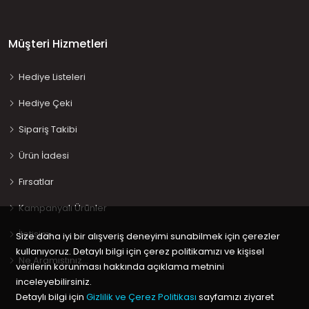
Müşteri Hizmetleri
Hediye Listeleri
Hediye Çeki
Sipariş Takibi
Ürün İadesi
Fırsatlar
Kampanyalı Ürünler
İletişim
Size daha iyi bir alışveriş deneyimi sunabilmek için çerezler
kullanıyoruz. Detaylı bilgi için çerez politikamızı ve kişisel
Ne Aramıştınız…
verilerin korunması hakkında açıklama metnini
inceleyebilirsiniz.
Detaylı bilgi için
Gizlilik ve Çerez Politikası
sayfamızı ziyaret