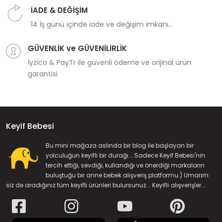
İADE & DEĞİŞİM
14 İş günü içinde iade ve değişim imkanı...
GÜVENLİK ve GÜVENİLİRLİK
İyzico & PayTr ile güvenli ödeme ve orijinal ürün
garantisi
Keyif Bebesi
Bu mini mağaza aslında bir blog ile başlayan bir
yolculuğun keyifli bir durağı... Sadece Keyif Bebesi'nin
tercih ettiği, sevdiği, kullandığı ve önerdiği markaların
buluştuğu bir anne bebek alışveriş platformu:) Umarım
siz de aradığınız tüm keyifli ürünleri bulursunuz... Keyifli alışverişler...