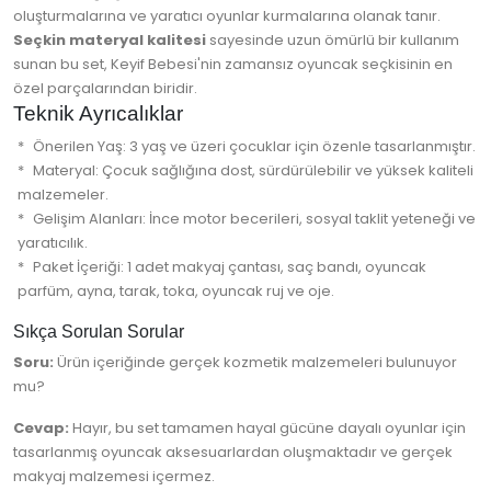
oluşturmalarına ve yaratıcı oyunlar kurmalarına olanak tanır.
Seçkin materyal kalitesi
sayesinde uzun ömürlü bir kullanım
sunan bu set, Keyif Bebesi'nin zamansız oyuncak seçkisinin en
özel parçalarından biridir.
Teknik Ayrıcalıklar
Önerilen Yaş: 3 yaş ve üzeri çocuklar için özenle tasarlanmıştır.
Materyal: Çocuk sağlığına dost, sürdürülebilir ve yüksek kaliteli
malzemeler.
Gelişim Alanları: İnce motor becerileri, sosyal taklit yeteneği ve
yaratıcılık.
Paket İçeriği: 1 adet makyaj çantası, saç bandı, oyuncak
parfüm, ayna, tarak, toka, oyuncak ruj ve oje.
Sıkça Sorulan Sorular
Soru:
Ürün içeriğinde gerçek kozmetik malzemeleri bulunuyor
mu?
Cevap:
Hayır, bu set tamamen hayal gücüne dayalı oyunlar için
tasarlanmış oyuncak aksesuarlardan oluşmaktadır ve gerçek
makyaj malzemesi içermez.