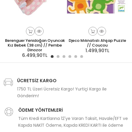
Berenguer Yenidoğan Oyuncak
Djeco Mıknatıslı Ahşap Puzzle
M
Kız Bebek (38 cm) // Pembe
// Coucou
Dinozor
1.499,90TL
6.499,90TL
ÜCRETSİZ KARGO
1750 TL Üzeri Ücretsiz Kargo! Yurtiçi Kargo ile
Gönderim!
ÖDEME YÖNTEMLERİ
Tüm Kredi Kartlarına 12'ye Varan Taksit, Havale/EFT ve
Kapıda NAKİT Ödeme, Kapıda KREDİ KARTI ile ödeme