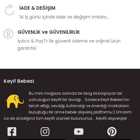
İADE & DEĞİŞİM
14 İş günü içinde iade ve değişim imkanı...
GÜVENLİK ve GÜVENİLİRLİK
İyzico & PayTr ile güvenli ödeme ve orijinal ürün
garantisi
Keyif Bebesi
Bu mini mağaza aslında bir blog ile başlayan bir
yolculuğun keyifli bir durağı... Sadece Keyif Bebesi'nin
tercih ettiği, sevdiği, kullandığı ve önerdiği markaların
buluştuğu bir anne bebek alışveriş platformu:) Umarım
siz de aradığınız tüm keyifli ürünleri bulursunuz... Keyifli alışverişler...