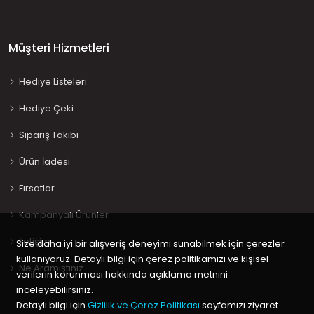
Müşteri Hizmetleri
Hediye Listeleri
Hediye Çeki
Sipariş Takibi
Ürün İadesi
Fırsatlar
Kampanyalı Ürünler
İletişim
Size daha iyi bir alışveriş deneyimi sunabilmek için çerezler
kullanıyoruz. Detaylı bilgi için çerez politikamızı ve kişisel
Ne Aramıştınız…
verilerin korunması hakkında açıklama metnini
inceleyebilirsiniz.
Detaylı bilgi için
Gizlilik ve Çerez Politikası
sayfamızı ziyaret