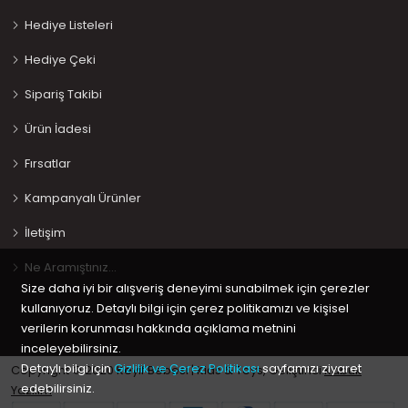
Hediye Listeleri
Hediye Çeki
Sipariş Takibi
Ürün İadesi
Fırsatlar
Kampanyalı Ürünler
İletişim
Ne Aramıştınız…
Size daha iyi bir alışveriş deneyimi sunabilmek için çerezler
kullanıyoruz. Detaylı bilgi için çerez politikamızı ve kişisel
verilerin korunması hakkında açıklama metnini
inceleyebilirsiniz.
Detaylı bilgi için
Gizlilik ve Çerez Politikası
sayfamızı ziyaret
Copyright © 2020 Keyif Bebesi | Kids & Toys, Geliştirici
Kabuk
edebilirsiniz.
Yazılım