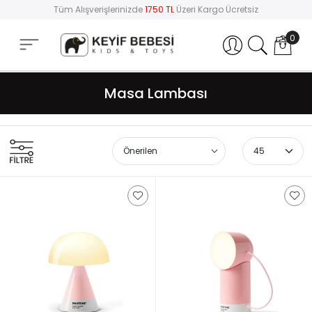
Tüm Alışverişlerinizde
1750 TL
Üzeri Kargo Ücretsiz
0
Hesabım
Masa Lambası