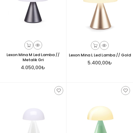
Lexon Mina M Led Lamba //
Lexon Mina L Led Lamba // Gold
Metalik Gri
5.400,00₺
4.050,00₺