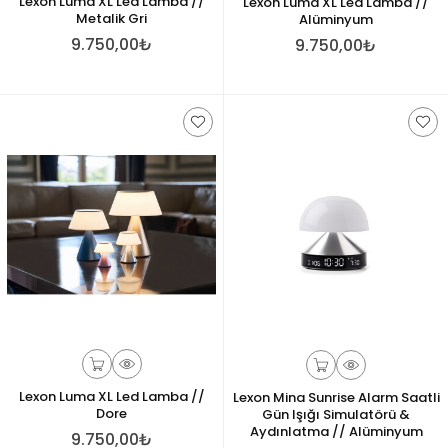
Lexon Luma XL Led Lamba //
Lexon Luma XL Led Lamba //
Metalik Gri
Alüminyum
9.750,00₺
9.750,00₺
Lexon Luma XL Led Lamba //
Lexon Mina Sunrise Alarm Saatli
Dore
Gün Işığı Simulatörü &
Aydınlatma // Alüminyum
9.750,00₺