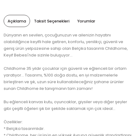
Açıklama
Taksit Seçenekleri
Yorumlar
Dünyanın en sevilen, çocuğunuzun ve ailenizin hayatını
olabildiğince keyifli hale getiren, konforlu, yenilikçi, güvenli ve
geniş ürün yelpazesine sahip olan Belçika tasarımlı Childhome,
Keyif Bebesi'nde sizinle buluşuyor...
Childhome 35 yıldır çocuklar için güvenli ve eğlenceli bir ortam
yaratıyor... Tasarımı, %100 doğa dostu, en iyi malzemelerle
birleştiren ve şık, uzun süre kullanabileceğiniz şahane ürünler
sunan Childhome ile tanışmanın tam zamanı!
Bu eğlenceli kanvas kutu, oyuncaklar, giysiler veya diğer şeyler
gibi çeşitli öğeleri şık bir şekilde saklamak için çok ideal...
Özellikler:
* Belçika tasarımlıdır.
* Childhome, her ürünün en yüksek Avrupa güvenlik standartlarını