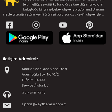
tercih ettiği, sevdiği, kullandığı ve önerdiği markaların
buluştuğu bir anne bebek alışveriş platformu:) Umarım
siz de aradığınız tüm keyifli ürünleri bulursunuz... Keyifli alışverişler...
İletişim Adresimiz
Acarlar Mah. Acarkent Sitesi
Acemoğlu Sok. No:10/2
T11/2 PK:34800
Beykoz / İstanbul
0 216 325 70 07
siparis@keyifbebesi.com.tr