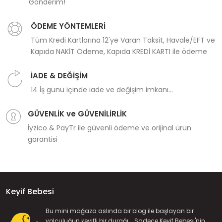
Gönderim!
ÖDEME YÖNTEMLERİ
Tüm Kredi Kartlarına 12'ye Varan Taksit, Havale/EFT ve
Kapıda NAKİT Ödeme, Kapıda KREDİ KARTI ile ödeme
İADE & DEĞİŞİM
14 İş günü içinde iade ve değişim imkanı...
GÜVENLİK ve GÜVENİLİRLİK
İyzico & PayTr ile güvenli ödeme ve orijinal ürün
garantisi
Keyif Bebesi
Bu mini mağaza aslında bir blog ile başlayan bir
yolculuğun keyifli bir durağı... Sadece Keyif Bebesi'nin