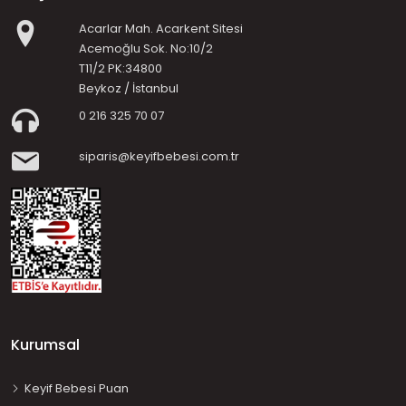
Acarlar Mah. Acarkent Sitesi
Acemoğlu Sok. No:10/2
T11/2 PK:34800
Beykoz / İstanbul
0 216 325 70 07
siparis@keyifbebesi.com.tr
Kurumsal
Keyif Bebesi Puan