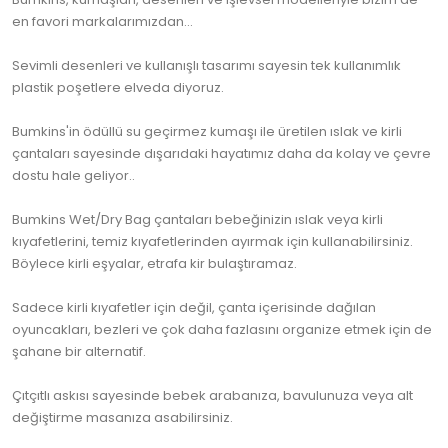
en favori markalarımızdan...
Sevimli desenleri ve kullanışlı tasarımı sayesin tek kullanımlık
plastik poşetlere elveda diyoruz.
Bumkins'in ödüllü su geçirmez kumaşı ile üretilen ıslak ve kirli
çantaları sayesinde dışarıdaki hayatımız daha da kolay ve çevre
dostu hale geliyor..
Bumkins Wet/Dry Bag çantaları bebeğinizin ıslak veya kirli
kıyafetlerini, temiz kıyafetlerinden ayırmak için kullanabilirsiniz.
Böylece kirli eşyalar, etrafa kir bulaştıramaz.
Sadece kirli kıyafetler için değil, çanta içerisinde dağılan
oyuncakları, bezleri ve çok daha fazlasını organize etmek için de
şahane bir alternatif.
Çıtçıtlı askısı sayesinde bebek arabanıza, bavulunuza veya alt
değiştirme masanıza asabilirsiniz.