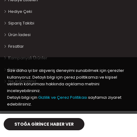
Hediye Çeki
Sipariş Takibi
Ürün İadesi
Fırsatlar
Kampanyalı Ürünler
İletişim
Size daha iyi bir alışveriş deneyimi sunabilmek için çerezler
kullanıyoruz. Detaylı bilgi için çerez politikamızı ve kişisel
Ne Aramıştınız…
verilerin korunması hakkında açıklama metnini
inceleyebilirsiniz.
Detaylı bilgi için
Gizlilik ve Çerez Politikası
sayfamızı ziyaret
edebilirsiniz.
Copyright © 2020 Keyif Bebesi | Kids & Toys, Geliştirici
Kabuk
Tamam
Yazılım
STOĞA GIRINCE HABER VER