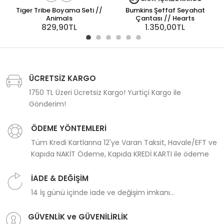
Tiger Tribe Boyama Seti //
Bumkins Şeffaf Seyahat
B
Animals
Çantası // Hearts
829,90TL
1.350,00TL
ÜCRETSİZ KARGO
1750 TL Üzeri Ücretsiz Kargo! Yurtiçi Kargo ile
Gönderim!
ÖDEME YÖNTEMLERİ
Tüm Kredi Kartlarına 12'ye Varan Taksit, Havale/EFT ve
Kapıda NAKİT Ödeme, Kapıda KREDİ KARTI ile ödeme
İADE & DEĞİŞİM
14 İş günü içinde iade ve değişim imkanı...
GÜVENLİK ve GÜVENİLİRLİK