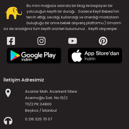
Bu mini mağaza aslında bir blog ile başlayan bir
yolculuğun keyifli bir durağı... Sadece Keyif Bebesi'nin
tercih ettiği, sevdiği, kullandığı ve önerdiği markaların
buluştuğu bir anne bebek alışveriş platformu:) Umarım
siz de aradığınız tüm keyifli ürünleri bulursunuz... Keyifli alışverişler...
İletişim Adresimiz
Acarlar Mah. Acarkent Sitesi
Acemoğlu Sok. No:10/2
T11/2 PK:34800
Beykoz / İstanbul
0 216 325 70 07