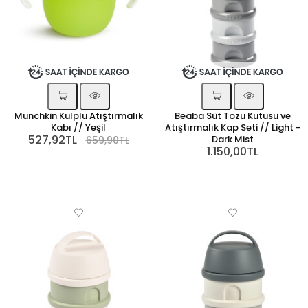
Munchkin Kulplu Atıştırmalık
Beaba Süt Tozu Kutusu ve
Kabı // Yeşil
Atıştırmalık Kap Seti // Light -
527,92TL
Dark Mist
659,90TL
1.150,00TL