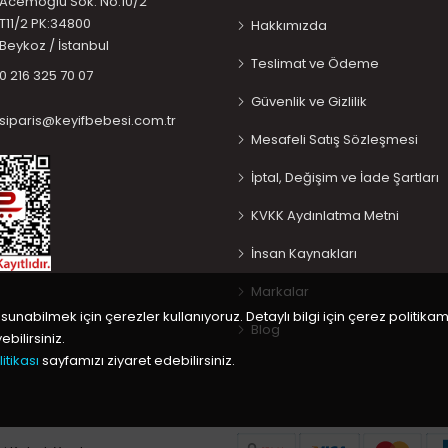
Acemoğlu Sok. No:10/2
T11/2 PK:34800
Hakkımızda
Beykoz / İstanbul
Teslimat ve Ödeme
0 216 325 70 07
Güvenlik ve Gizlilik
siparis@keyifbebesi.com.tr
Mesafeli Satış Sözleşmesi
İptal, Değişim ve İade Şartları
KVKK Aydınlatma Metni
İnsan Kaynakları
Markalar
 sunabilmek için çerezler kullanıyoruz. Detaylı bilgi için çerez politikam
Blog
bilirsiniz.
itikası
sayfamızı ziyaret edebilirsiniz.