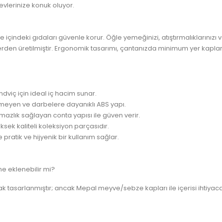
 evlerinize konuk oluyor.
 içindeki gıdaları güvenle korur. Öğle yemeğinizi, atıştırmalıklarınızı 
llerden üretilmiştir. Ergonomik tasarımı, çantanızda minimum yer kap
dviç için ideal iç hacim sunar.
meyen ve darbelere dayanıklı ABS yapı.
mazlık sağlayan conta yapısı ile güven verir.
ksek kaliteli koleksiyon parçasıdır.
 pratik ve hijyenik bir kullanım sağlar.
e eklenebilir mi?
 tasarlanmıştır; ancak Mepal meyve/sebze kapları ile içerisi ihtiyaca