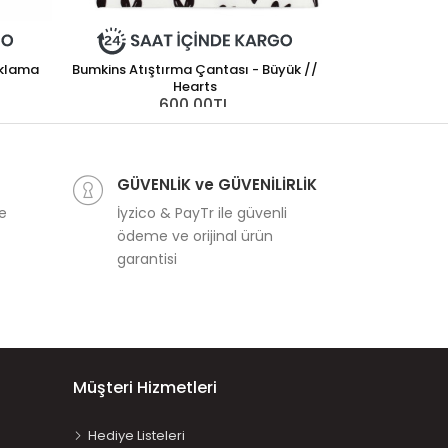
aklama
Bumkins Atıştırma Çantası - Büyük //
Hearts
600,00TL
Bumkins Atıştı
6
GÜVENLİK ve GÜVENİLİRLİK
ve
İyzico & PayTr ile güvenli
ödeme ve orijinal ürün
garantisi
Müşteri Hizmetleri
Hediye Listeleri