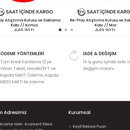
ay Atıştırma Kutusu ve Saklama
Re-Play Atıştırma Kutusu ve S
Kabı // Kırmızı
Kabı // Mor
449,90TL
449,90TL
ÖDEME YÖNTEMLERİ
İADE & DEĞİŞİM
Tüm Kredi Kartlarına 12'ye
14 İş günü içinde iade 
Varan Taksit, Havale/EFT ve
değişim imkanı...
Kapıda NAKİT Ödeme, Kapıda
KREDİ KARTI ile ödeme
im Adresimiz
Kurumsal
Acarlar Mah. Acarkent Sitesi
Keyif Bebesi Puan