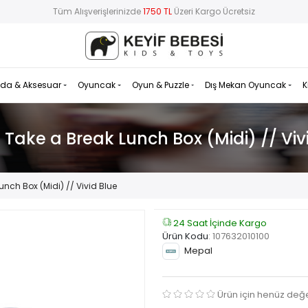
Tüm Alışverişlerinizde
1750 TL
Üzeri Kargo Ücretsiz
da & Aksesuar
Oyuncak
Oyun & Puzzle
Dış Mekan Oyuncak
K
Take a Break Lunch Box (Midi) // Viv
nch Box (Midi) // Vivid Blue
24 Saat İçinde Kargo
Ürün Kodu
:
107632010100
Mepal
Ürün için henüz değ