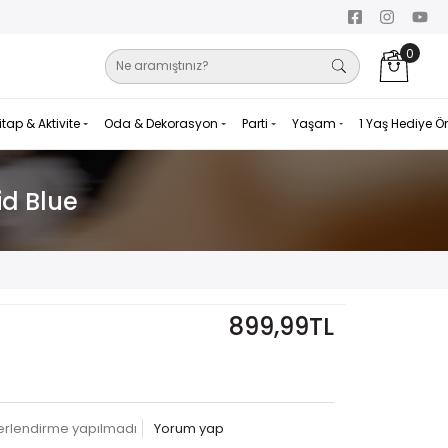
0
itap & Aktivite
Oda & Dekorasyon
Parti
Yaşam
1 Yaş Hediye Ö
id Blue
899,99TL
erlendirme yapılmadı
Yorum yap