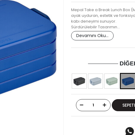
Mepal Take a Break Lunch Box (M
ayak uyduran, estetik ve fonksiyo
kabı deneyimi sunuyor.
Sürdürülebilir Tasarımın…
Devamını Oku...
DIĞE
SEPET