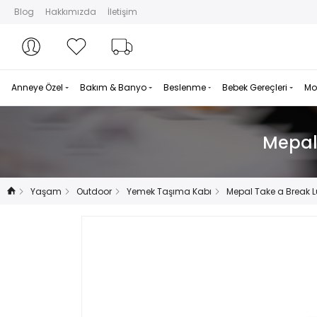
Blog
Hakkımızda
İletişim
Hesabım
Hesabım
Favorilerim
Sipariş Takibi
Anneye Özel
Bakım & Banyo
Beslenme
Bebek Gereçleri
Mo
Mepal 
Yaşam
Outdoor
Yemek Taşıma Kabı
Mepal Take a Break Lu