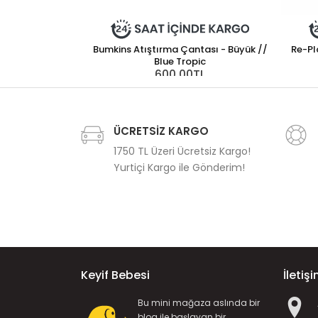
Bumkins Atıştırma Çantası - Büyük //
Re-Pl
Blue Tropic
600,00TL
ÜCRETSİZ KARGO
1750 TL Üzeri Ücretsiz Kargo!
Yurtiçi Kargo ile Gönderim!
Keyif Bebesi
İletiş
Bu mini mağaza aslında bir
blog ile başlayan bir