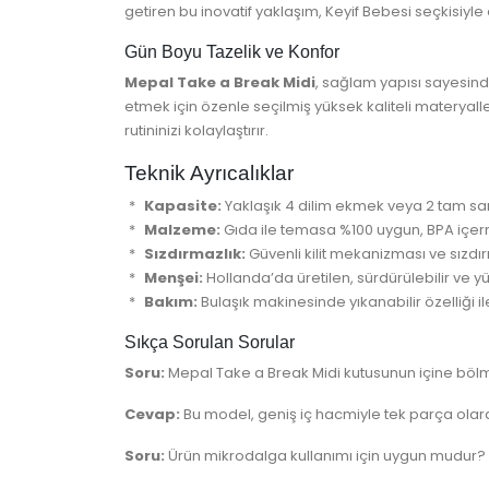
getiren bu inovatif yaklaşım, Keyif Bebesi seçkisiyle
Gün Boyu Tazelik ve Konfor
Mepal Take a Break Midi
, sağlam yapısı sayesinde
etmek için özenle seçilmiş yüksek kaliteli materya
rutininizi kolaylaştırır.
Teknik Ayrıcalıklar
Kapasite:
Yaklaşık 4 dilim ekmek veya 2 tam san
Malzeme:
Gıda ile temasa %100 uygun, BPA içer
Sızdırmazlık:
Güvenli kilit mekanizması ve sızdır
Menşei:
Hollanda’da üretilen, sürdürülebilir ve yü
Bakım:
Bulaşık makinesinde yıkanabilir özelliği ile
Sıkça Sorulan Sorular
Soru:
Mepal Take a Break Midi kutusunun içine bölm
Cevap:
Bu model, geniş iç hacmiyle tek parça olarak
Soru:
Ürün mikrodalga kullanımı için uygun mudur?