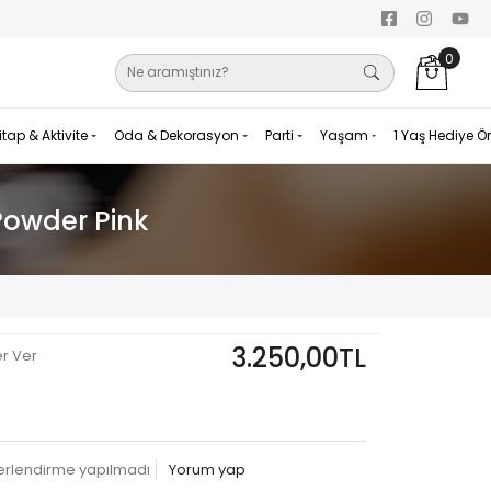
0
itap & Aktivite
Oda & Dekorasyon
Parti
Yaşam
1 Yaş Hediye Ö
Powder Pink
3.250,00TL
er Ver
erlendirme yapılmadı
Yorum yap