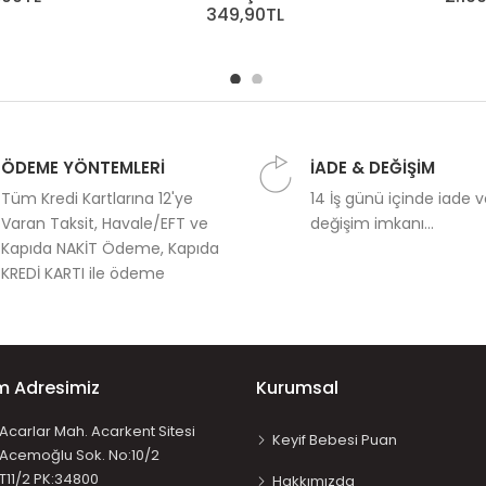
349,90TL
ÖDEME YÖNTEMLERİ
İADE & DEĞİŞİM
Tüm Kredi Kartlarına 12'ye
14 İş günü içinde iade 
Varan Taksit, Havale/EFT ve
değişim imkanı...
Kapıda NAKİT Ödeme, Kapıda
KREDİ KARTI ile ödeme
im Adresimiz
Kurumsal
Acarlar Mah. Acarkent Sitesi
Keyif Bebesi Puan
Acemoğlu Sok. No:10/2
T11/2 PK:34800
Hakkımızda