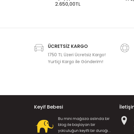
2.650,00TL
ÜCRETSİZ KARGO
1750 TL Üzeri Ücretsiz Kargo!
Yurtiçi Kargo ile Gönderim!
Keyif Bebesi
İletiş
Bu mini mağaza aslında bir
blog ile başlayan bir
yolculuğun keyifli bir durağı...