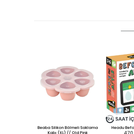
Beaba Silikon Bölmeli Saklama
Headu Befo
470
Kabı (XL) // Old Pink