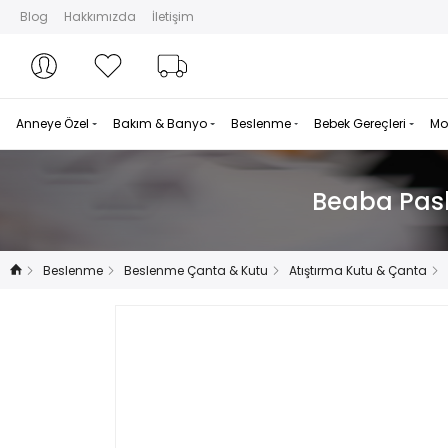
Blog
Hakkımızda
İletişim
Hesabım
Hesabım
Favorilerim
Sipariş Takibi
Anneye Özel
Bakım & Banyo
Beslenme
Bebek Gereçleri
Mo
Beaba Pasl
Beslenme
Beslenme Çanta & Kutu
Atıştırma Kutu & Çanta