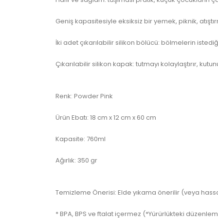
Geniş kapasitesiyle eksiksiz bir yemek, piknik, atıştı
İki adet çıkarılabilir silikon bölücü: bölmelerin isted
Çıkarılabilir silikon kapak: tutmayı kolaylaştırır, 
Renk: Powder Pink
Ürün Ebatı: 18 cm x 12 cm x 60 cm
Kapasite: 760ml
Ağırlık: 350 gr
Temizleme Önerisi: Elde yıkama önerilir (veya ha
* BPA, BPS ve ftalat içermez (*Yürürlükteki düzenle