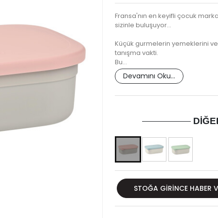
Fransa'nın en keyifli çocuk mark
sizinle buluşuyor...
Küçük gurmelerin yemeklerini veya 
tanışma vakti.
Bu…
Devamını Oku...
DIĞE
STOĞA GIRINCE HABER 