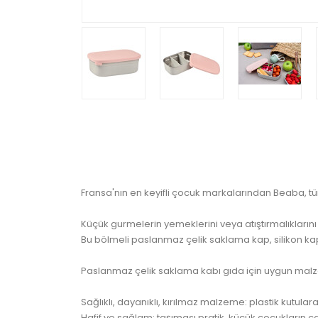
Fransa'nın en keyifli çocuk markalarından Beaba, tüm
Küçük gurmelerin yemeklerini veya atıştırmalıklarını t
Bu bölmeli paslanmaz çelik saklama kap, silikon ka
Paslanmaz çelik saklama kabı gıda için uygun malz
Sağlıklı, dayanıklı, kırılmaz malzeme: plastik kutulara
Hafif ve sağlam: taşıması pratik, küçük çocukların ça