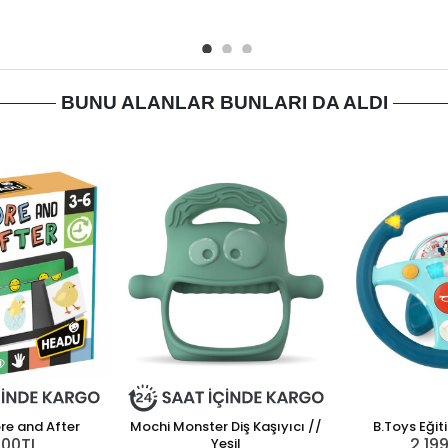
BUNU ALANLAR BUNLARI DA ALDI
re and After
Mochi Monster Diş Kaşıyıcı //
B.Toys Eğiti
,00TL
2.19
Yeşil