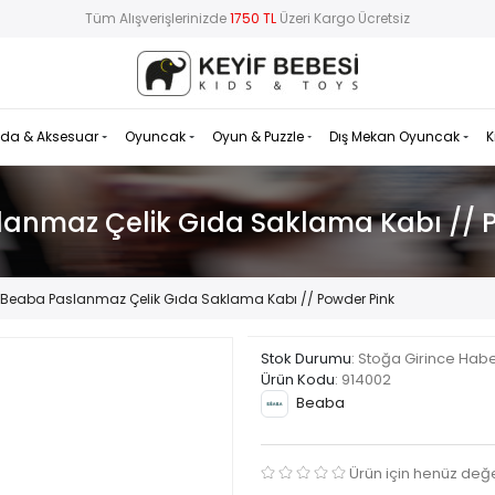
Tüm Alışverişlerinizde
1750 TL
Üzeri Kargo Ücretsiz
da & Aksesuar
Oyuncak
Oyun & Puzzle
Dış Mekan Oyuncak
K
anmaz Çelik Gıda Saklama Kabı // 
Beaba Paslanmaz Çelik Gıda Saklama Kabı // Powder Pink
Stok Durumu
: Stoğa Girince Hab
Ürün Kodu
:
914002
Beaba
Ürün için henüz değ