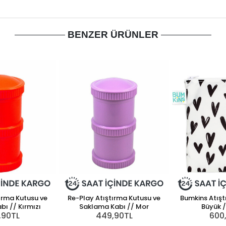
BENZER ÜRÜNLER
ırma Kutusu ve
Re-Play Atıştırma Kutusu ve
Bumkins Atışt
ı // Kırmızı
Saklama Kabı // Mor
Büyük /
,90TL
449,90TL
600