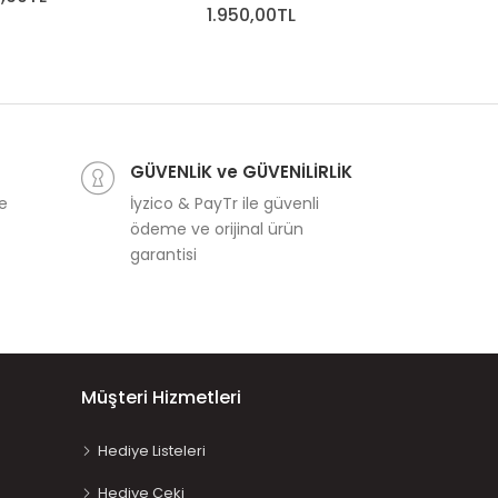
1.950,00TL
1.15
GÜVENLİK ve GÜVENİLİRLİK
ve
İyzico & PayTr ile güvenli
ödeme ve orijinal ürün
garantisi
Müşteri Hizmetleri
Hediye Listeleri
Hediye Çeki