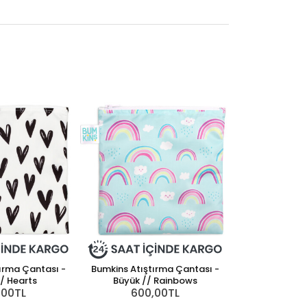
ırma Çantası -
Bumkins Atıştırma Çantası -
/ Hearts
Büyük // Rainbows
,00TL
600,00TL