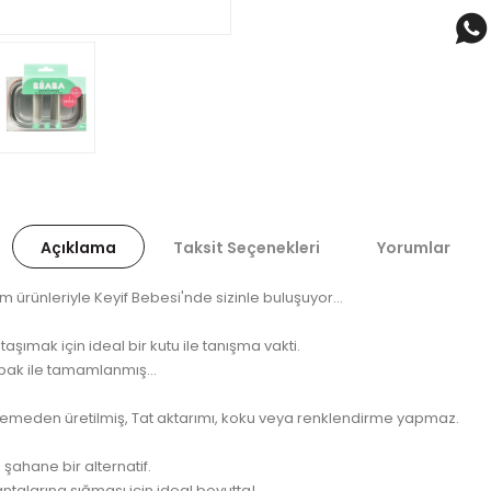
Açıklama
Taksit Seçenekleri
Yorumlar
 ürünleriyle Keyif Bebesi'nde sizinle buluşuyor...
aşımak için ideal bir kutu ile tanışma vakti.
pak ile tamamlanmış...
emeden üretilmiş, Tat aktarımı, koku veya renklendirme yapmaz.
 şahane bir alternatif.
ntalarına sığması için ideal boyutta!