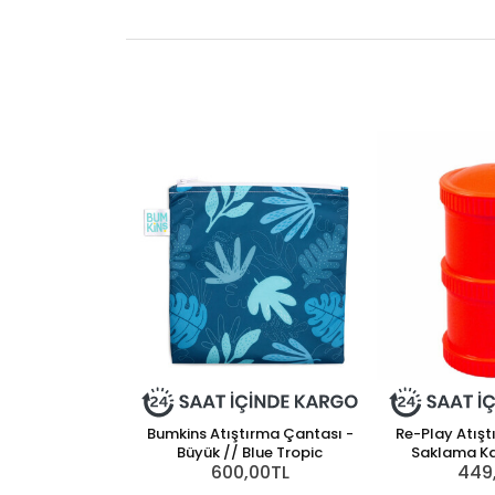
Bumkins Atıştırma Çantası -
Re-Play Atışt
Büyük // Blue Tropic
Saklama Kab
600,00TL
449