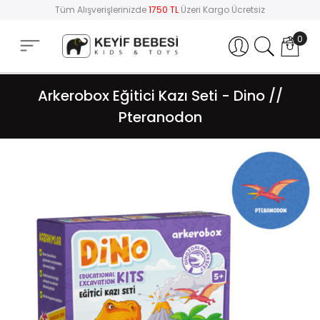
Tüm Alışverişlerinizde
1750 TL
Üzeri Kargo Ücretsiz
0
Hesabım
Arkerobox Eğitici Kazı Seti - Dino //
Pteranodon