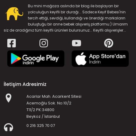
Bu mini mağaza aslında bir blog ile başlayan bir
yolculuğun keyifli bir durağı... Sadece Keyif Bebesi'nin
tercih ettiği, sevdiği, kullandığı ve önerdiği markaların
buluştuğu bir anne bebek alışveriş platformu:) Umarım
siz de aradığınız tüm keyifli ürünleri bulursunuz... Keyifli alışverişler...
İletişim Adresimiz
Acarlar Mah. Acarkent Sitesi
Acemoğlu Sok. No:10/2
T11/2 PK:34800
Beykoz / İstanbul
0 216 325 70 07