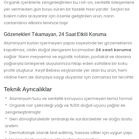
Organik içeriklerle zenginleştirilen bu roll-on, sentetik bileşenlere
yer vermeden gün boyu süren bir tazelik hissi yaratır. Seçkin bir
bakım rutini arayanlar için özenle geliştirilen ürün, narın
canlandırıcı etkisini teninize taşır.
Gözenekleri Tıkamayan, 24 Saat Etkili Koruma
Alüminyum tuzları içermeyen yapısı sayesinde ter gözeneklerini
kapatmaz, cildin doğal dengesini bozmadan
24 saat koruma
sağlar. Narın meyvemsi ve egzotik notaları, portakal ve davana
yağlarıyla birleşerek duyularınıza hitap eden sofistike bir koku
profili oluşturur. Keyif Bebesi seçkisinde yer alan bu ürün, hem
cildine hem de dünyaya saygı duyanlar için zamansız bir tercihtir.
Teknik Ayrıcalıklar
Alüminyum tuzu ve sentetik koruyucu içermeyen temiz formül.
Organik nar çekirdeği yağı ve %100 doğal uçucu yağlar ile
zenginleştirilmiştir.
Geri dönüştürülebilir ambalajı ile sürdürülebilir ve doğa dostu
üretim.
Dermatolojik olarak test edilmiş, hassas ciltler için uygun yapı.