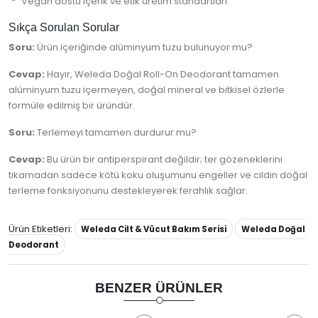
Vegan dostu içerik ve etik üretim standartları.
Sıkça Sorulan Sorular
Soru:
Ürün içeriğinde alüminyum tuzu bulunuyor mu?
Cevap:
Hayır, Weleda Doğal Roll-On Deodorant tamamen
alüminyum tuzu içermeyen, doğal mineral ve bitkisel özlerle
formüle edilmiş bir üründür.
Soru:
Terlemeyi tamamen durdurur mu?
Cevap:
Bu ürün bir antiperspirant değildir; ter gözeneklerini
tıkamadan sadece kötü koku oluşumunu engeller ve cildin doğal
terleme fonksiyonunu destekleyerek ferahlık sağlar.
Ürün Etiketleri:
Weleda Cilt & Vücut Bakım Serisi
Weleda Doğal
Deodorant
BENZER ÜRÜNLER