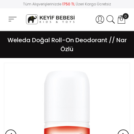
Tüm Alışverişlerinizde
1750 TL
Üzeri Kargo Ücretsiz
0
Hesabım
Weleda Doğal Roll-On Deodorant // Nar
Özlü