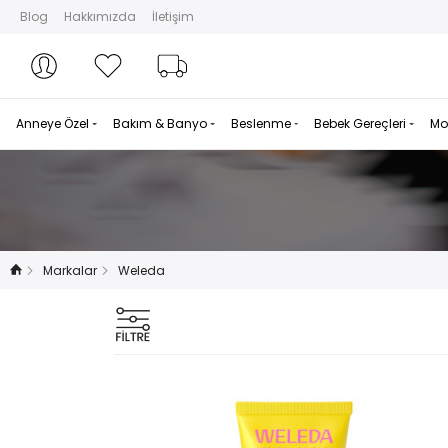
Blog
Hakkımızda
İletişim
Hesabım
Hesabım
Favorilerim
Sipariş Takibi
Anneye Özel
Bakım & Banyo
Beslenme
Bebek Gereçleri
Mo
Markalar
Weleda