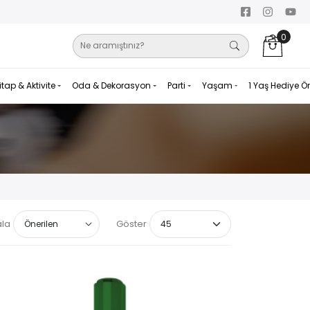
0
itap & Aktivite
Oda & Dekorasyon
Parti
Yaşam
1 Yaş Hediye Ö
ala
Göster