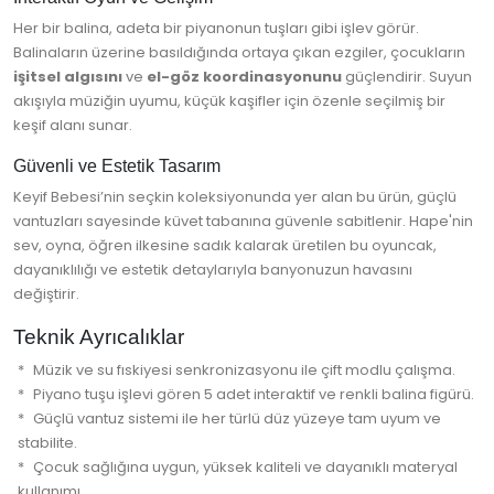
Her bir balina, adeta bir piyanonun tuşları gibi işlev görür.
Balinaların üzerine basıldığında ortaya çıkan ezgiler, çocukların
işitsel algısını
ve
el-göz koordinasyonunu
güçlendirir. Suyun
akışıyla müziğin uyumu, küçük kaşifler için özenle seçilmiş bir
keşif alanı sunar.
Güvenli ve Estetik Tasarım
Keyif Bebesi’nin seçkin koleksiyonunda yer alan bu ürün, güçlü
vantuzları sayesinde küvet tabanına güvenle sabitlenir. Hape'nin
sev, oyna, öğren ilkesine sadık kalarak üretilen bu oyuncak,
dayanıklılığı ve estetik detaylarıyla banyonuzun havasını
değiştirir.
Teknik Ayrıcalıklar
Müzik ve su fıskiyesi senkronizasyonu ile çift modlu çalışma.
Piyano tuşu işlevi gören 5 adet interaktif ve renkli balina figürü.
Güçlü vantuz sistemi ile her türlü düz yüzeye tam uyum ve
stabilite.
Çocuk sağlığına uygun, yüksek kaliteli ve dayanıklı materyal
kullanımı.