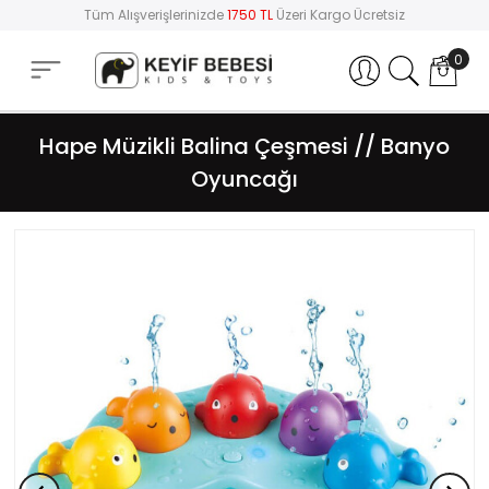
Tüm Alışverişlerinizde
1750 TL
Üzeri Kargo Ücretsiz
0
Hesabım
Hape Müzikli Balina Çeşmesi // Banyo
Oyuncağı