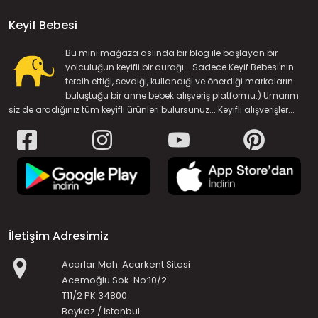
Keyif Bebesi
Bu mini mağaza aslında bir blog ile başlayan bir
yolculuğun keyifli bir durağı... Sadece Keyif Bebesi'nin
tercih ettiği, sevdiği, kullandığı ve önerdiği markaların
buluştuğu bir anne bebek alışveriş platformu:) Umarım
siz de aradığınız tüm keyifli ürünleri bulursunuz... Keyifli alışverişler...
İletişim Adresimiz
Acarlar Mah. Acarkent Sitesi
Acemoğlu Sok. No:10/2
T11/2 PK:34800
Beykoz / İstanbul