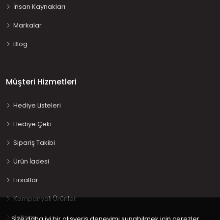
İnsan Kaynakları
Markalar
Blog
Müşteri Hizmetleri
Hediye Listeleri
Hediye Çeki
Sipariş Takibi
Ürün İadesi
Fırsatlar
Kampanyalı Ürünler
İletişim
Size daha iyi bir alışveriş deneyimi sunabilmek için çerezler