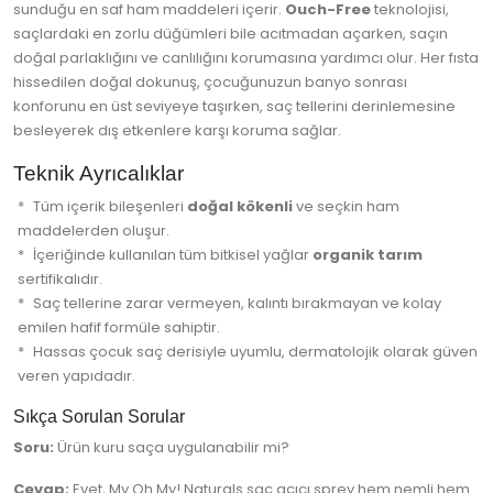
sunduğu en saf ham maddeleri içerir.
Ouch-Free
teknolojisi,
saçlardaki en zorlu düğümleri bile acıtmadan açarken, saçın
doğal parlaklığını ve canlılığını korumasına yardımcı olur. Her fısta
hissedilen doğal dokunuş, çocuğunuzun banyo sonrası
konforunu en üst seviyeye taşırken, saç tellerini derinlemesine
besleyerek dış etkenlere karşı koruma sağlar.
Teknik Ayrıcalıklar
Tüm içerik bileşenleri
doğal kökenli
ve seçkin ham
maddelerden oluşur.
İçeriğinde kullanılan tüm bitkisel yağlar
organik tarım
sertifikalıdır.
Saç tellerine zarar vermeyen, kalıntı bırakmayan ve kolay
emilen hafif formüle sahiptir.
Hassas çocuk saç derisiyle uyumlu, dermatolojik olarak güven
veren yapıdadır.
Sıkça Sorulan Sorular
Soru:
Ürün kuru saça uygulanabilir mi?
Cevap:
Evet, My Oh My! Naturals saç açıcı sprey hem nemli hem