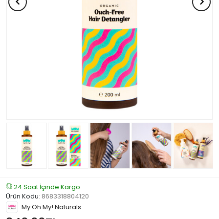
24 Saat İçinde Kargo
Ürün Kodu
:
8683318804120
My Oh My! Naturals