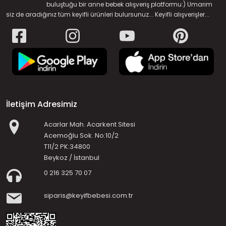
buluştuğu bir anne bebek alışveriş platformu:) Umarım
siz de aradığınız tüm keyifli ürünleri bulursunuz... Keyifli alışverişler...
İletişim Adresimiz
Acarlar Mah. Acarkent Sitesi
Acemoğlu Sok. No:10/2
T11/2 PK:34800
Beykoz / İstanbul
0 216 325 70 07
siparis@keyifbebesi.com.tr