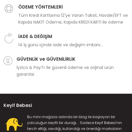
ÖDEME YÖNTEMLERİ
Tüm Kredi Kartlarına 12'ye Varan Taksit, Havale/EFT ve
Kapıda NAKİT Ödeme, Kapıda KREDİ KARTI ile ödeme
İADE & DEĞİŞİM
14 İş günü içinde iade ve değişim imkanı...
GÜVENLİK ve GÜVENİLİRLİK
İyzico & PayTr ile güvenli ödeme ve orijinal ürün
garantisi
Keyif Bebesi
Bu mini mağaza aslında bir blog ile başlayan bir
yolculuğun keyifli bir durağı... Sadece Keyif Bebesi'nin
tercih ettiği, sevdiği, kullandığı ve önerdiği markaların