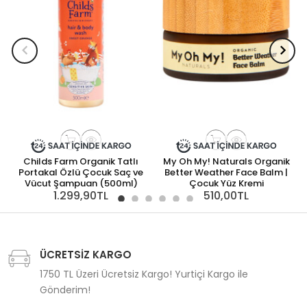
Childs Farm Organik Tatlı
My Oh My! Naturals Organik
Portakal Özlü Çocuk Saç ve
Better Weather Face Balm |
Vücut Şampuan (500ml)
Çocuk Yüz Kremi
1.299,90TL
510,00TL
ÜCRETSİZ KARGO
1750 TL Üzeri Ücretsiz Kargo! Yurtiçi Kargo ile
Gönderim!