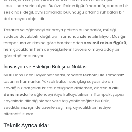
seçkisinde yerini alıyor. Bu özel Rakun figürlü hoparlör, sadece bir
ses cihazı değil, aynı zamanda bulunduğu ortama ruh katan bir
dekorasyon objesidir.
Tasarım ve eğlenceyi bir araya getiren bu hoparlör, müziği
sadece duyulabilir değil, aynı zamanda izlenebilir kılıyor. Müziğin
temposuna ve ritmine göre hareket eden
sevimli rakun figürü
,
hem çocukların hem de yetişkinlerin favorisi olmaya aday bir
görsel şölen sunuyor.
İnovasyon ve Estetiğin Buluşma Noktası
MOB Dans Eden Hayvanlar serisi, modern teknoloji ile zamansız
tasarımı harmanlar. Yüksek kaliteli ses çıkışı sayesinde en
sevdiğiniz parçaları kristal netliğinde dinlerken, cihazın
akıllı
dans modu
ile eğlenceyi ikiye katlayabilirsiniz. Kompakt yapısı
sayesinde dilediğiniz her yere taşıyabileceğiniz bu ürün,
sevdikleriniz için de özenle seçilmiş, ayrıcalıklı bir hediye
alternatifi sunar.
Teknik Ayrıcalıklar