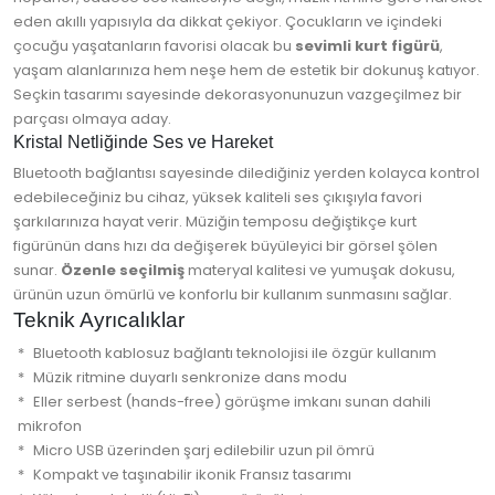
eden akıllı yapısıyla da dikkat çekiyor. Çocukların ve içindeki
çocuğu yaşatanların favorisi olacak bu
sevimli kurt figürü
,
yaşam alanlarınıza hem neşe hem de estetik bir dokunuş katıyor.
Seçkin tasarımı sayesinde dekorasyonunuzun vazgeçilmez bir
parçası olmaya aday.
Kristal Netliğinde Ses ve Hareket
Bluetooth bağlantısı sayesinde dilediğiniz yerden kolayca kontrol
edebileceğiniz bu cihaz, yüksek kaliteli ses çıkışıyla favori
şarkılarınıza hayat verir. Müziğin temposu değiştikçe kurt
figürünün dans hızı da değişerek büyüleyici bir görsel şölen
sunar.
Özenle seçilmiş
materyal kalitesi ve yumuşak dokusu,
ürünün uzun ömürlü ve konforlu bir kullanım sunmasını sağlar.
Teknik Ayrıcalıklar
Bluetooth kablosuz bağlantı teknolojisi ile özgür kullanım
Müzik ritmine duyarlı senkronize dans modu
Eller serbest (hands-free) görüşme imkanı sunan dahili
mikrofon
Micro USB üzerinden şarj edilebilir uzun pil ömrü
Kompakt ve taşınabilir ikonik Fransız tasarımı