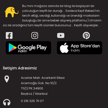
Bu mini mağaza aslında bir blog ile başlayan bir
yolculuğun keyifli bir durağı... Sadece Keyif Bebesi'nin
tercih ettiği, sevdiği, kullandığı ve önerdiği markaların
buluştuğu bir anne bebek alışveriş platformu:) Umarım
siz de aradığınız tüm keyifli ürünleri bulursunuz... Keyifli alışverişler...
İletişim Adresimiz
Acarlar Mah. Acarkent Sitesi
Acemoğlu Sok. No:10/2
T11/2 PK:34800
Beykoz / İstanbul
0 216 325 70 07