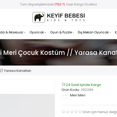
Tüm Alışverişlerinizde
1750 TL
Üzeri Kargo Ücretsiz
da & Aksesuar
Oyuncak
Oyun & Puzzle
Dış Mekan Oyuncak
K
i Meri Çocuk Kostüm // Yarasa Kanat
// Yarasa Kanatları
24 Saat İçinde Kargo
Ürün Kodu
:
292299
Meri Meri
Ürün için henüz değ