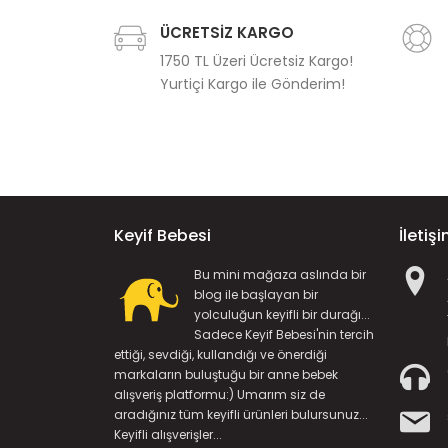
ÜCRETSİZ KARGO
1750 TL Üzeri Ücretsiz Kargo!
Yurtiçi Kargo ile Gönderim!
Keyif Bebesi
İletiş
Bu mini mağaza aslında bir
blog ile başlayan bir
yolculuğun keyifli bir durağı...
Sadece Keyif Bebesi'nin tercih
ettiği, sevdiği, kullandığı ve önerdiği
markaların buluştuğu bir anne bebek
alışveriş platformu:) Umarım siz de
aradığınız tüm keyifli ürünleri bulursunuz...
Keyifli alışverişler...