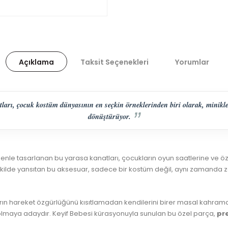
Açıklama
Taksit Seçenekleri
Yorumlar
rı, çocuk kostüm dünyasının en seçkin örneklerinden biri olarak, minikleri
dönüştürüyor.
enle tasarlanan bu yarasa kanatları, çocukların oyun saatlerine ve öze
ekilde yansıtan bu aksesuar, sadece bir kostüm değil, aynı zamanda z
kların hareket özgürlüğünü kısıtlamadan kendilerini birer masal kahra
ismi olmaya adaydır. Keyif Bebesi kürasyonuyla sunulan bu özel parça,
pr