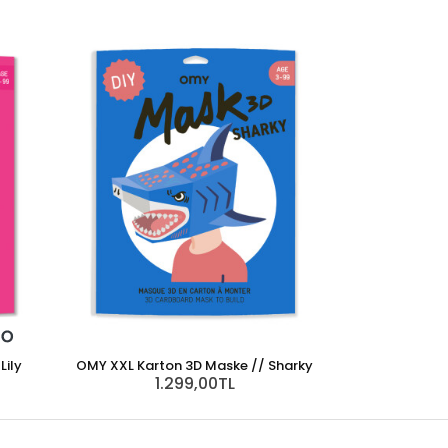
Lily
OMY XXL Karton 3D Maske // Sharky
1.299,00TL
Wild & Soft Çocu
2.