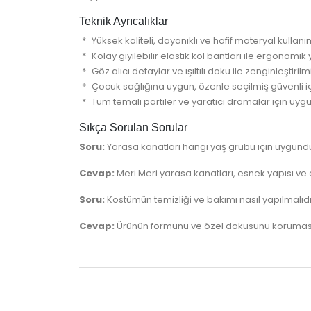
Teknik Ayrıcalıklar
Yüksek kaliteli, dayanıklı ve hafif materyal kullanı
Kolay giyilebilir elastik kol bantları ile ergonomik 
Göz alıcı detaylar ve ışıltılı doku ile zenginleştiril
Çocuk sağlığına uygun, özenle seçilmiş güvenli iç
Tüm temalı partiler ve yaratıcı dramalar için uyg
Sıkça Sorulan Sorular
Soru:
Yarasa kanatları hangi yaş grubu için uygund
Cevap:
Meri Meri yarasa kanatları, esnek yapısı ve 
Soru:
Kostümün temizliği ve bakımı nasıl yapılmalıd
Cevap:
Ürünün formunu ve özel dokusunu koruması 