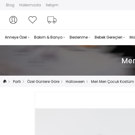
Blog
Hakkımızda
İletişim
Hesabım
Hesabım
Favorilerim
Sipariş Takibi
Anneye Özel
Bakım & Banyo
Beslenme
Bebek Gereçleri
Mo
Mer
Parti
Özel Günlere Göre
Halloween
Meri Meri Çocuk Kostüm 