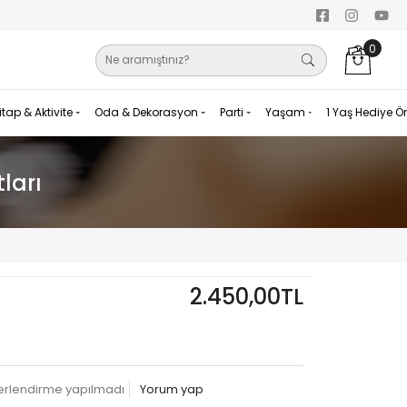
0
itap & Aktivite
Oda & Dekorasyon
Parti
Yaşam
1 Yaş Hediye Ö
ları
2.450,00TL
erlendirme yapılmadı
Yorum yap