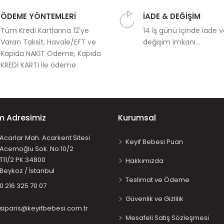
ÖDEME YÖNTEMLERİ
İADE & DEĞİŞİM
Tüm Kredi Kartlarına 12'ye
14 İş günü içinde iade 
Varan Taksit, Havale/EFT ve
değişim imkanı...
Kapıda NAKİT Ödeme, Kapıda
KREDİ KARTI ile ödeme
im Adresimiz
Kurumsal
Acarlar Mah. Acarkent Sitesi
Keyif Bebesi Puan
Acemoğlu Sok. No:10/2
T11/2 PK:34800
Hakkımızda
Beykoz / İstanbul
Teslimat ve Ödeme
0 216 325 70 07
Güvenlik ve Gizlilik
siparis@keyifbebesi.com.tr
Mesafeli Satış Sözleşmesi