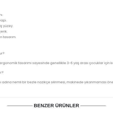
mı.
yapı.
miş yüzey.
erik.
un tasarım.
ur?
ergonomik tasarımı sayesinde genellikle 3-6 yaş arası çocuklar için ko
ır?
adına nemli bir bezle nazikçe silinmesi, makinede yıkanmaması öneri
BENZER ÜRÜNLER