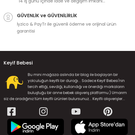
14 İş günü içinde iade ve değişim imkanı...
GÜVENLİK ve GÜVENİLİRLİK
İyzico & PayTr ile güvenli ödeme ve orijinal ürün
garantisi
Keyif Bebesi
Bu mini mağaza aslında bir blog ile başlayan bir
yolculuğun keyifli bir durağı... Sadece Keyif Bebesi'nin
tercih ettiği, sevdiği, kullandığı ve önerdiği markaların
buluştuğu bir anne bebek alışveriş platformu:) Umarım
siz de aradığınız tüm keyifli ürünleri bulursunuz... Keyifli alışverişler...