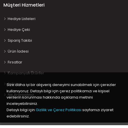
Müşteri Hizmetleri
Hediye Listeleri
Hediye Çeki
Sipariş Takibi
Ürün İadesi
Fırsatlar
Kampanyalı Ürünler
İletişim
Size daha iyi bir alışveriş deneyimi sunabilmek için çerezler
kullanıyoruz. Detaylı bilgi için çerez politikamızı ve kişisel
Ne Aramıştınız…
verilerin korunması hakkında açıklama metnini
inceleyebilirsiniz.
Detaylı bilgi için
Gizlilik ve Çerez Politikası
sayfamızı ziyaret
edebilirsiniz.
Copyright © 2020 Keyif Bebesi | Kids & Toys, Geliştirici
Kabuk