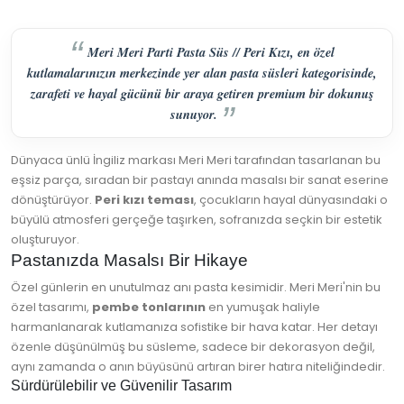
Meri Meri Parti Pasta Süs // Peri Kızı, en özel
kutlamalarınızın merkezinde yer alan pasta süsleri kategorisinde,
zarafeti ve hayal gücünü bir araya getiren premium bir dokunuş
sunuyor.
Dünyaca ünlü İngiliz markası Meri Meri tarafından tasarlanan bu
eşsiz parça, sıradan bir pastayı anında masalsı bir sanat eserine
dönüştürüyor.
Peri kızı teması
, çocukların hayal dünyasındaki o
büyülü atmosferi gerçeğe taşırken, sofranızda seçkin bir estetik
oluşturuyor.
Pastanızda Masalsı Bir Hikaye
Özel günlerin en unutulmaz anı pasta kesimidir. Meri Meri'nin bu
özel tasarımı,
pembe tonlarının
en yumuşak haliyle
harmanlanarak kutlamanıza sofistike bir hava katar. Her detayı
özenle düşünülmüş bu süsleme, sadece bir dekorasyon değil,
aynı zamanda o anın büyüsünü artıran birer hatıra niteliğindedir.
Sürdürülebilir ve Güvenilir Tasarım