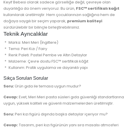
Keyif Bebesi olarak sadece görselliğe değil, çevreye olan
duyarlılığa da önem veriyoruz. Bu ürün,
FSC™ sertifikalı kağıt
kullanılarak üretilmiştir. Hem çocuklarınızın sağlığına hem de
doğaya saygılı bir seçim yaparak,
premium kaliteyi
sürdürülebilir bir bilinçle birleştirebilirsiniz.
Teknik Ayrıcalıklar
Marka: Meri Meri (İngiltere)
Tema: Peri Kızı / Fairy
Renk Paleti: Pastel Pembe ve Altın Detaylar
Malzeme: Çevre dostu FSC™ sertifikalı kâğıt
Kullanım: Pratik uygulama ve dayanıklı yapı
Sıkça Sorulan Sorular
Soru:
Ürün gıda ile temasa uygun mudur?
Cevap:
Evet, Meri Meri pasta süsleri gıda güvenliği standartlarına
uygun, yüksek kaliteli ve güvenli malzemelerden üretilmiştir.
Soru:
Peri kızı figürü dışında başka detaylar içeriyor mu?
Cevap:
Tasarım, peri kızı figürünün yanı sıra masalsı atmosferi