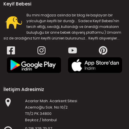
Keyif Bebesi
Bu mini mağaza aslında bir blog ile başlayan bir
yolculuğun keyifli bir durağı... Sadece Keyif Bebesi'nin
tercih ettiği, sevdiği, kullandığı ve önerdiği markaların
buluştuğu bir anne bebek alışveriş platformu:) Umarım
siz de aradığınız tüm keyifli ürünleri bulursunuz... Keyifli alışverişler...
İletişim Adresimiz
Acarlar Mah. Acarkent Sitesi
Acemoğlu Sok. No:10/2
T11/2 PK:34800
Beykoz / İstanbul
0 216 325 70 07