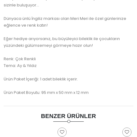
sizinle buluşuyor...
Dünyaca ünlü İngiliz markası olan Meri Meri ile özel günlerinize
eğlence ve renk katın!
Eğer hediye arıyorsanız, bu büyüleyici bileklik ile çocukların
yüzündeki gülümsemeyi görmeye hazır olun!
Renk: Çok Renkli
Tema: Ay & Yıldız
Ürün Paket İçeriği: 1 adet bileklik içerir.
Ürün Paket Boyutu: 95 mm x 50 mm x 12 mm
BENZER ÜRÜNLER