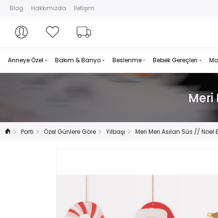
Blog
Hakkımızda
İletişim
Hesabım
Hesabım
Favorilerim
Sipariş Takibi
Anneye Özel
Bakım & Banyo
Beslenme
Bebek Gereçleri
Mo
Meri 
Parti
Özel Günlere Göre
Yılbaşı
Meri Meri Asılan Süs // Noel