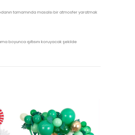
ak odanın tamamında masalsı bir atmosfer yaratmak
lama boyunca ışıltısını koruyacak şekilde