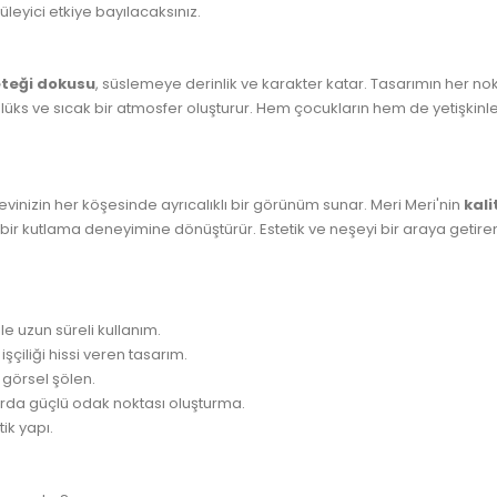
yüleyici etkiye bayılacaksınız.
eteği dokusu
, süslemeye derinlik ve karakter katar. Tasarımın her n
üks ve sıcak bir atmosfer oluşturur. Hem çocukların hem de yetişkinle
 evinizin her köşesinde ayrıcalıklı bir görünüm sunar. Meri Meri'nin
kali
ir kutlama deneyimine dönüştürür. Estetik ve neşeyi bir araya getiren b
le uzun süreli kullanım.
şçiliği hissi veren tasarım.
 görsel şölen.
rda güçlü odak noktası oluşturma.
ik yapı.