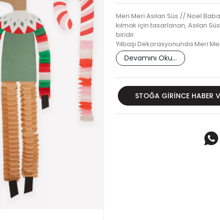
Meri Meri Asılan Süs // Noel Baba
kılmak için tasarlanan, Asılan Sü
biridir.
Yılbaşı Dekorasyonunda Meri Mer
Devamını Oku...
STOĞA GIRINCE HABER 