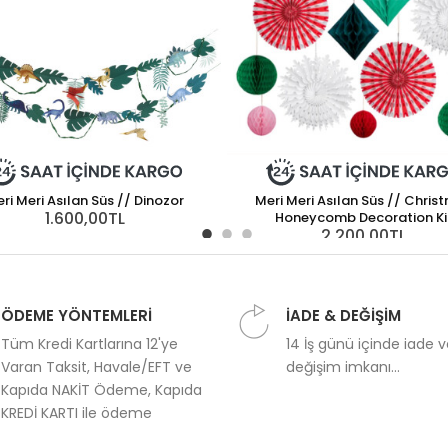
ri Meri Asılan Süs // Dinozor
Meri Meri Asılan Süs // Chris
1.600,00TL
Honeycomb Decoration Ki
2.200,00TL
ÖDEME YÖNTEMLERİ
İADE & DEĞİŞİM
Tüm Kredi Kartlarına 12'ye
14 İş günü içinde iade 
Varan Taksit, Havale/EFT ve
değişim imkanı...
Kapıda NAKİT Ödeme, Kapıda
KREDİ KARTI ile ödeme