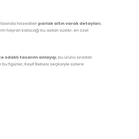
oktasında hissedilen
parlak altın varak detayları
,
rin hayran kalacağı bu asılan süsler, en özel
te odaklı tasarım anlayışı
, bu ürünü sıradan
u figürler, Keyif Bebesi seçkisiyle sizlere