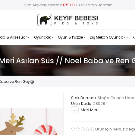
Tüm Alışverişlerinizde
1750 TL
Üzeri Kargo Ücretsiz
da & Aksesuar
Oyuncak
Oyun & Puzzle
Dış Mekan Oyuncak
K
Meri Asılan Süs // Noel Baba ve Ren 
 Baba ve Ren Geyiği
Stok Durumu
: Stoğa Girince Hab
Ürün Kodu
:
280284
Meri Meri
Ürün için henüz değ