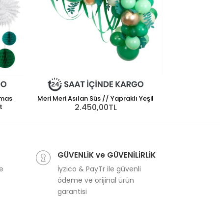
tmas
Meri Meri Asılan Süs // Yapraklı Yeşil
2.450,00TL
t
Meri Meri Asılan
Yelp
2
GÜVENLİK ve GÜVENİLİRLİK
ve
İyzico & PayTr ile güvenli
ödeme ve orijinal ürün
garantisi