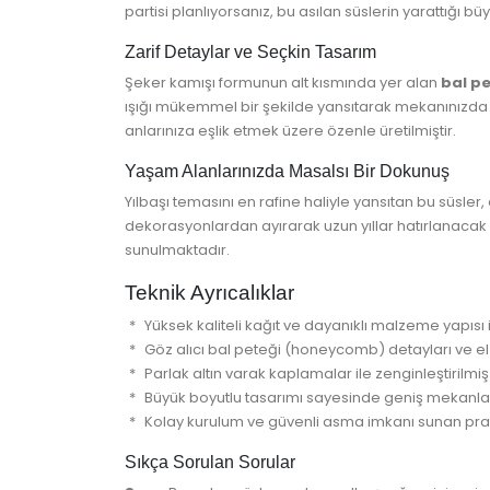
partisi planlıyorsanız, bu asılan süslerin yarattığı bü
Zarif Detaylar ve Seçkin Tasarım
Şeker kamışı formunun alt kısmında yer alan
bal p
ışığı mükemmel bir şekilde yansıtarak mekanınızda l
anlarınıza eşlik etmek üzere özenle üretilmiştir.
Yaşam Alanlarınızda Masalsı Bir Dokunuş
Yılbaşı temasını en rafine haliyle yansıtan bu süsler,
dekorasyonlardan ayırarak uzun yıllar hatırlanacak b
sunulmaktadır.
Teknik Ayrıcalıklar
Yüksek kaliteli kağıt ve dayanıklı malzeme yapısı i
Göz alıcı bal peteği (honeycomb) detayları ve el i
Parlak altın varak kaplamalar ile zenginleştirilmiş
Büyük boyutlu tasarımı sayesinde geniş mekanla
Kolay kurulum ve güvenli asma imkanı sunan prat
Sıkça Sorulan Sorular