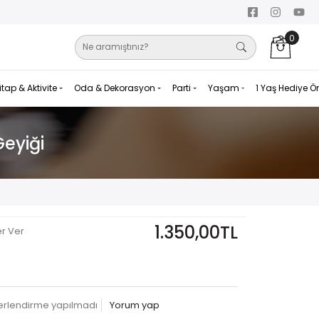
0
itap & Aktivite
Oda & Dekorasyon
Parti
Yaşam
1 Yaş Hediye Ö
Geyiği
1.350,00TL
er Ver
erlendirme yapılmadı
Yorum yap