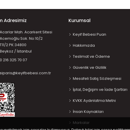
im Adresimiz
Kurumsal
Acarlar Mah. Acarkent Sitesi
Keyif Bebesi Puan
Acemoğlu Sok. No:10/2
T11/2 PK:34800
Hakkımızda
Beykoz / İstanbul
Teslimat ve Ödeme
0 216 325 70 07
Güvenlik ve Gizlilik
siparis@keyifbebesi.com.tr
Mesafeli Satış Sözleşmesi
İptal, Değişim ve İade Şartları
KVKK Aydınlatma Metni
İnsan Kaynakları
Markalar
 sunabilmek için çerezler kullanıyoruz. Detaylı bilgi için çerez politikam