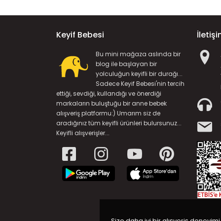
Keyif Bebesi
İletiş
Bu mini mağaza aslında bir
blog ile başlayan bir
yolculuğun keyifli bir durağı...
Sadece Keyif Bebesi'nin tercih
ettiği, sevdiği, kullandığı ve önerdiği
markaların buluştuğu bir anne bebek
alışveriş platformu:) Umarım siz de
aradığınız tüm keyifli ürünleri bulursunuz...
Keyifli alışverişler...
Size daha iyi bir alışveriş deneyimi