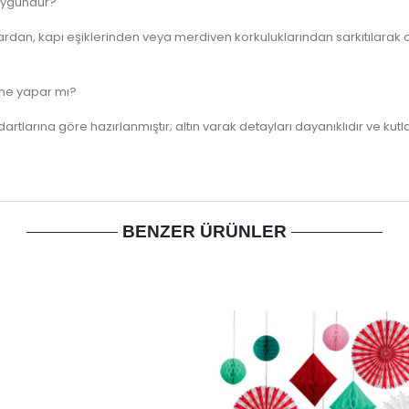
 uygundur?
nlardan, kapı eşiklerinden veya merdiven korkuluklarından sarkıtılar
lme yapar mı?
rtlarına göre hazırlanmıştır; altın varak detayları dayanıklıdır ve kut
BENZER ÜRÜNLER