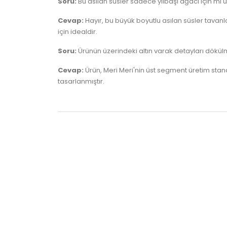
Soru:
Bu asılan süsler sadece yılbaşı ağacı için mi
Cevap:
Hayır, bu büyük boyutlu asılan süsler tava
için idealdir.
Soru:
Ürünün üzerindeki altın varak detayları dökü
Cevap:
Ürün, Meri Meri'nin üst segment üretim standa
tasarlanmıştır.