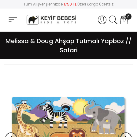
Tüm Alışverişlerinizde
1750 TL
Üzeri Kargo Ücretsiz
0
Hesabım
Melissa & Doug Ahşap Tutmalı Yapboz //
Safari