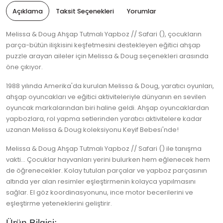
Açıklama
Taksit Seçenekleri
Yorumlar
Melissa & Doug Ahşap Tutmalı Yapboz // Safari (), çocukların
parça-bütün ilişkisini keşfetmesini destekleyen eğitici ahşap
puzzle arayan aileler için Melissa & Doug seçenekleri arasında
öne çıkıyor.
1988 yılında Amerika'da kurulan Melissa & Doug, yaratıcı oyunları,
ahşap oyuncakları ve eğitici aktiviteleriyle dünyanın en sevilen
oyuncak markalarından biri haline geldi. Ahşap oyuncaklardan
yapbozlara, rol yapma setlerinden yaratıcı aktivitelere kadar
uzanan Melissa & Doug koleksiyonu Keyif Bebesi'nde!
Melissa & Doug Ahşap Tutmalı Yapboz // Safari () ile tanışma
vakti... Çocuklar hayvanları yerini bulurken hem eğlenecek hem
de öğrenecekler. Kolay tutulan parçalar ve yapboz parçasının
altında yer alan resimler eşleştirmenin kolayca yapılmasını
sağlar. El göz koordinasyonunu, ince motor becerilerini ve
eşleştirme yeteneklerini geliştirir.
Ürün Bilgisi: