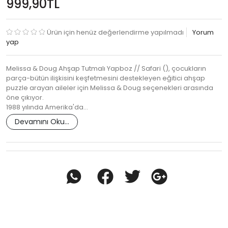
999,90TL
Ürün için henüz değerlendirme yapılmadı
Yorum
yap
Melissa & Doug Ahşap Tutmalı Yapboz // Safari (), çocukların
parça-bütün ilişkisini keşfetmesini destekleyen eğitici ahşap
puzzle arayan aileler için Melissa & Doug seçenekleri arasında
öne çıkıyor.
1988 yılında Amerika'da…
Devamını Oku...