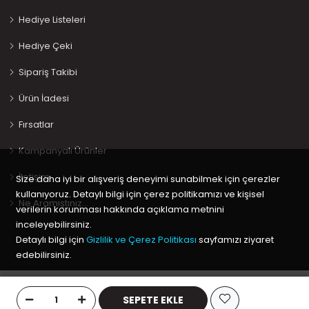
Hediye Listeleri
Hediye Çeki
Sipariş Takibi
Ürün İadesi
Fırsatlar
Kampanyalı Ürünler
İletişim
Size daha iyi bir alışveriş deneyimi sunabilmek için çerezler
kullanıyoruz. Detaylı bilgi için çerez politikamızı ve kişisel
Ne Aramıştınız…
verilerin korunması hakkında açıklama metnini
inceleyebilirsiniz.
Detaylı bilgi için
Gizlilik ve Çerez Politikası
sayfamızı ziyaret
edebilirsiniz.
Copyright © 2020 Keyif Bebesi | Kids & Toys, Geliştirici
Kabuk
Tamam
Yazılım
SEPETE EKLE