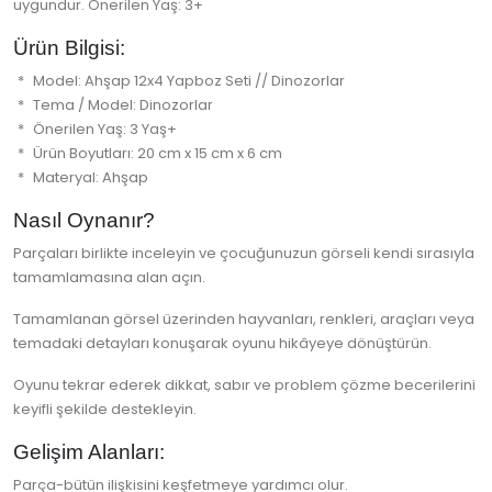
uygundur. Önerilen Yaş: 3+
Ürün Bilgisi:
Model: Ahşap 12x4 Yapboz Seti // Dinozorlar
Tema / Model: Dinozorlar
Önerilen Yaş: 3 Yaş+
Ürün Boyutları: 20 cm x 15 cm x 6 cm
Materyal: Ahşap
Nasıl Oynanır?
Parçaları birlikte inceleyin ve çocuğunuzun görseli kendi sırasıyla
tamamlamasına alan açın.
Tamamlanan görsel üzerinden hayvanları, renkleri, araçları veya
temadaki detayları konuşarak oyunu hikâyeye dönüştürün.
Oyunu tekrar ederek dikkat, sabır ve problem çözme becerilerini
keyifli şekilde destekleyin.
Gelişim Alanları:
Parça-bütün ilişkisini keşfetmeye yardımcı olur.