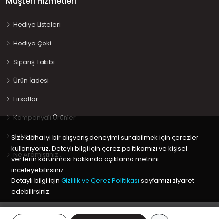
Müşteri Hizmetleri
Hediye Listeleri
Hediye Çeki
Sipariş Takibi
Ürün İadesi
Fırsatlar
Kampanyalı Ürünler
İletişim
Size daha iyi bir alışveriş deneyimi sunabilmek için çerezler
kullanıyoruz. Detaylı bilgi için çerez politikamızı ve kişisel
Ne Aramıştınız…
verilerin korunması hakkında açıklama metnini
inceleyebilirsiniz.
Detaylı bilgi için
Gizlilik ve Çerez Politikası
sayfamızı ziyaret
edebilirsiniz.
Copyright © 2020 Keyif Bebesi | Kids & Toys, Geliştirici
Kabuk
Tamam