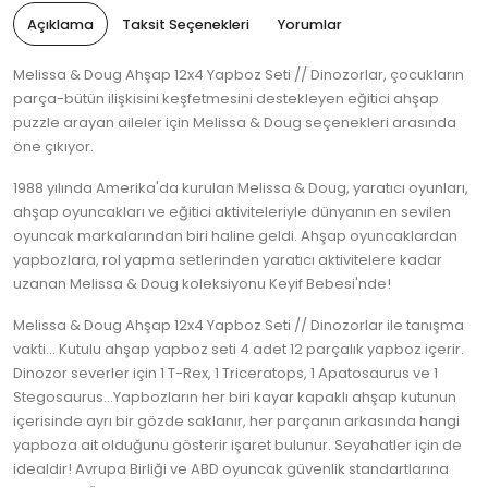
Açıklama
Taksit Seçenekleri
Yorumlar
Melissa & Doug Ahşap 12x4 Yapboz Seti // Dinozorlar, çocukların
parça-bütün ilişkisini keşfetmesini destekleyen eğitici ahşap
puzzle arayan aileler için Melissa & Doug seçenekleri arasında
öne çıkıyor.
1988 yılında Amerika'da kurulan Melissa & Doug, yaratıcı oyunları,
ahşap oyuncakları ve eğitici aktiviteleriyle dünyanın en sevilen
oyuncak markalarından biri haline geldi. Ahşap oyuncaklardan
yapbozlara, rol yapma setlerinden yaratıcı aktivitelere kadar
uzanan Melissa & Doug koleksiyonu Keyif Bebesi'nde!
Melissa & Doug Ahşap 12x4 Yapboz Seti // Dinozorlar ile tanışma
vakti... Kutulu ahşap yapboz seti 4 adet 12 parçalık yapboz içerir.
Dinozor severler için 1 T-Rex, 1 Triceratops, 1 Apatosaurus ve 1
Stegosaurus...Yapbozların her biri kayar kapaklı ahşap kutunun
içerisinde ayrı bir gözde saklanır, her parçanın arkasında hangi
yapboza ait olduğunu gösterir işaret bulunur. Seyahatler için de
idealdir! Avrupa Birliği ve ABD oyuncak güvenlik standartlarına