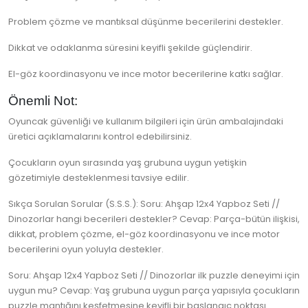
Problem çözme ve mantıksal düşünme becerilerini destekler.
Dikkat ve odaklanma süresini keyifli şekilde güçlendirir.
El-göz koordinasyonu ve ince motor becerilerine katkı sağlar.
Önemli Not:
Oyuncak güvenliği ve kullanım bilgileri için ürün ambalajındaki
üretici açıklamalarını kontrol edebilirsiniz.
Çocukların oyun sırasında yaş grubuna uygun yetişkin
gözetimiyle desteklenmesi tavsiye edilir.
Sıkça Sorulan Sorular (S.S.S.): Soru: Ahşap 12x4 Yapboz Seti //
Dinozorlar hangi becerileri destekler? Cevap: Parça-bütün ilişkisi,
dikkat, problem çözme, el-göz koordinasyonu ve ince motor
becerilerini oyun yoluyla destekler.
Soru: Ahşap 12x4 Yapboz Seti // Dinozorlar ilk puzzle deneyimi için
uygun mu? Cevap: Yaş grubuna uygun parça yapısıyla çocukların
puzzle mantığını keşfetmesine keyifli bir başlangıç noktası