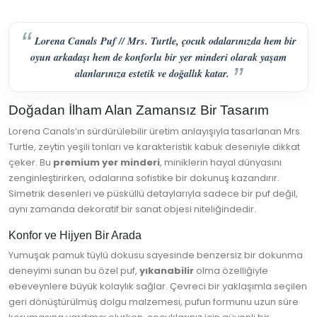
Lorena Canals Puf // Mrs. Turtle, çocuk odalarınızda hem bir
oyun arkadaşı hem de konforlu bir yer minderi olarak yaşam
alanlarınıza estetik ve doğallık katar.
Doğadan İlham Alan Zamansız Bir Tasarım
Lorena Canals’ın sürdürülebilir üretim anlayışıyla tasarlanan Mrs.
Turtle, zeytin yeşili tonları ve karakteristik kabuk deseniyle dikkat
çeker. Bu
premium yer minderi
, miniklerin hayal dünyasını
zenginleştirirken, odalarına sofistike bir dokunuş kazandırır.
Simetrik desenleri ve püsküllü detaylarıyla sadece bir puf değil,
aynı zamanda dekoratif bir sanat objesi niteliğindedir.
Konfor ve Hijyen Bir Arada
Yumuşak pamuk tüylü dokusu sayesinde benzersiz bir dokunma
deneyimi sunan bu özel puf,
yıkanabilir
olma özelliğiyle
ebeveynlere büyük kolaylık sağlar. Çevreci bir yaklaşımla seçilen
geri dönüştürülmüş dolgu malzemesi, pufun formunu uzun süre