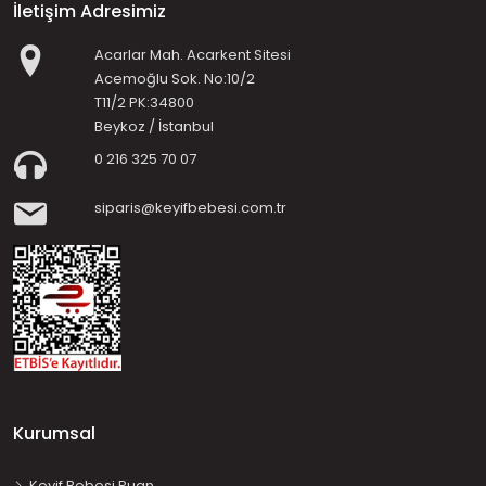
İletişim Adresimiz
Acarlar Mah. Acarkent Sitesi
Acemoğlu Sok. No:10/2
T11/2 PK:34800
Beykoz / İstanbul
0 216 325 70 07
siparis@keyifbebesi.com.tr
Kurumsal
Keyif Bebesi Puan