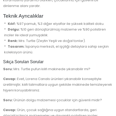
korumasına yardımcı olurken, çocuklarınız için güvenli bir
dinlenme alanı yaratır.
Teknik Ayrıcalıklar
Kılıf:
%97 pamuk, %3 diğer elyaflar ile yüksek kaliteli doku.
Dolgu:
%10 geri dönüştürülmüş malzeme ve %90 polistiren
inciler ile ideal yumuşaklık.
Renk:
Mrs. Turtle (Zeytin Yeşili ve doğal tonlar).
Tasarım:
İspanya merkezli, el işçiliği detaylara sahip seçkin
koleksiyon ürünü.
Sıkça Sorulan Sorular
Soru:
Mrs. Turtle pufun kılıfı makinede yıkanabilir mi?
Cevap:
Evet, Lorena Canals ürünleri yıkanabilir konseptiyle
üretilmiştir; kılıfı talimatlara uygun şekilde makinede temizleyerek
hijyeni koruyabilirsiniz.
Soru:
Ürünün dolgu malzemesi çocuklar için güvenli midir?
Cevap:
Ürün, çocuk sağlığına uygun standartlarda, geri
dönüştürülmüş malzemeler ve dayanıklı polistiren inciler