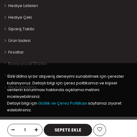
Hediye Listeleri
Hediye Çeki
Sipariş Takibi
Ürün İadesi
Fırsatlar
Kampanyalı Ürünler
İletişim
Size daha iyi bir alışveriş deneyimi sunabilmek için çerezler
kullanıyoruz. Detaylı bilgi için çerez politikamızı ve kişisel
Ne Aramıştınız…
verilerin korunması hakkında açıklama metnini
inceleyebilirsiniz.
Detaylı bilgi için
Gizlilik ve Çerez Politikası
sayfamızı ziyaret
edebilirsiniz.
Copyright © 2020 Keyif Bebesi | Kids & Toys, Geliştirici
Kabuk
Tamam
Yazılım
SEPETE EKLE