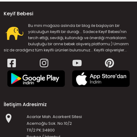
Keyif Bebesi
Bu mini mağaza aslında bir blog ile başlayan bir
yolculuğun keyifli bir durağı... Sadece Keyif Bebesi'nin
tercih ettiği, sevdiği, kullandığı ve önerdiği markaların
buluştuğu bir anne bebek alışveriş platformu:) Umarım
siz de aradığınız tüm keyifli ürünleri bulursunuz... Keyifli alışverişler...
İletişim Adresimiz
Acarlar Mah. Acarkent Sitesi
Acemoğlu Sok. No:10/2
T11/2 PK:34800
Beykoz / İstanbul