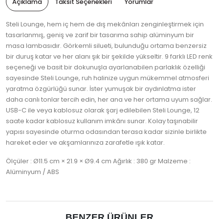
Açıklama
Taksit Seçenekleri
Yorumlar
Steli Lounge, hem iç hem de dış mekânları zenginleştirmek için
tasarlanmış, geniş ve zarif bir tasarıma sahip alüminyum bir
masa lambasıdır. Görkemli silueti, bulunduğu ortama benzersiz
bir duruş katar ve her alanı şık bir şekilde yükseltir. 9 farklı LED renk
seçeneği ve basit bir dokunuşla ayarlanabilen parlaklık özelliği
sayesinde Steli Lounge, ruh halinize uygun mükemmel atmosferi
yaratma özgürlüğü sunar. İster yumuşak bir aydınlatma ister
daha canlı tonlar tercih edin, her ana ve her ortama uyum sağlar.
USB-C ile veya kablosuz olarak şarj edilebilen Steli Lounge, 12
saate kadar kablosuz kullanım imkânı sunar. Kolay taşınabilir
yapısı sayesinde oturma odasından terasa kadar sizinle birlikte
hareket eder ve akşamlarınıza zarafetle ışık katar.
Ölçüler : Ø11.5 cm × 21.9 × Ø9.4 cm Ağırlık : 380 gr Malzeme :
Alüminyum / ABS
BENZER ÜRÜNLER